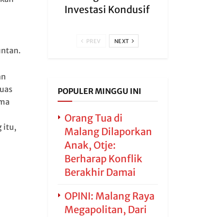
Investasi Kondusif
PREV
NEXT
untan.
an
luas
POPULER MINGGU INI
ama
Orang Tua di
 itu,
Malang Dilaporkan
Anak, Otje:
Berharap Konflik
Berakhir Damai
OPINI: Malang Raya
Megapolitan, Dari