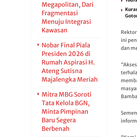
Megapolitan, Dari
Kura
Fragmentasi
Goto
Menuju Integrasi
Kawasan
Rektor
ini pe
Nobar Final Piala
dan me
Presiden 2026 di
Rumah Aspirasi H.
“Akses
Ateng Sutisna
terhal
Majalengka Meriah
memba
masyar
Mitra MBG Soroti
Bamba
Tata Kelola BGN,
Minta Pimpinan
Sement
Baru Segera
inform
Berbenah