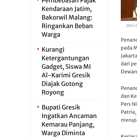
Pembebasan Pajak
Kendaraan Jatim,
Bakorwil Malang:
Ringankan Beban
JMSI 
Warga
Penand
pada M
Kurangi
Jakart
Ketergantungan
dari p
Gadget, Siswa MI
Dewan 
Al-Karimi Gresik
Diajak Gotong
Penand
Royong
dan Ke
Pers N
Bupati Gresik
Patria
Ingatkan Ancaman
merupa
Kemarau Panjang,
Warga Diminta
Kerjas