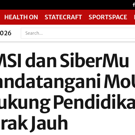
HEALTH ON
STATECRAFT
SPORTSPACE
2026
MSI dan SiberMu
andatangani Mo
ukung Pendidik
arak Jauh