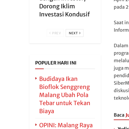
Dorong Iklim
pada 2
Investasi Kondusif
Saat i
Inform
PREV
NEXT
Dalam 
progra
melalu
POPULER HARI INI
juga m
pendid
Budidaya Ikan
SiberM
Bioflok Senggreng
diskus
Malang Ubah Pola
teknol
Tebar untuk Tekan
Biaya
Baca
J
OPINI: Malang Raya
Yudi