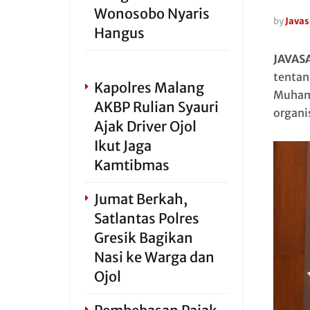
Wonosobo Nyaris
by
Javas
Hangus
JAVAS
tentang
Kapolres Malang
Muhamm
AKBP Rulian Syauri
organi
Ajak Driver Ojol
Ikut Jaga
Kamtibmas
Jumat Berkah,
Satlantas Polres
Gresik Bagikan
Nasi ke Warga dan
Ojol