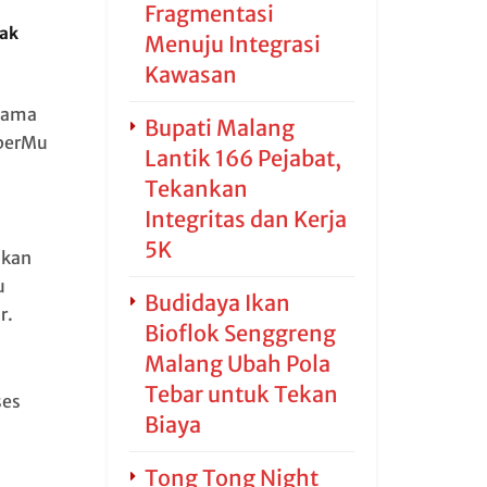
Fragmentasi
jak
Menuju Integrasi
Kawasan
asama
Bupati Malang
iberMu
Lantik 166 Pejabat,
Tekankan
Integritas dan Kerja
5K
akan
u
Budidaya Ikan
r.
Bioflok Senggreng
Malang Ubah Pola
Tebar untuk Tekan
ses
Biaya
Tong Tong Night