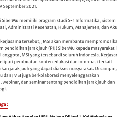
9 September 2021.
ni SiberMu memiliki program studi S-1 Informatika, Sistem
asi, Administrasi Kesehatan, Hukum, Manajemen, dan Ak
kerjasama tersebut, JMSI akan membantu mempromosik
m pendidikan jarak jauh (PJJ) SiberMu kepada masyarakat 
i anggota JMSI yang tersebar di seluruh Indonesia. Kerjas
eliputi pembuatan konten edukasi dan informasi terkait
ikan jarak jauh yang dapat diakses masyarakat. Di samping
u dan JMSI juga berkolaborasi menyelenggarakan
i, webinar, dan seminar tentang pendidikan jarak jauh dan
ogi.
uga :
sium Akbar Heppiee UIBU Malang Diikuti 1.106 Mahasiswa