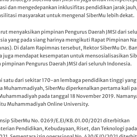
asi dan mengedepankan inklusifitas pendidikan jarak jauh
ilitasi masyarakat untuk mengenal SiberMu lebih dekat.
urut menyaksikan pimpinan Pengurus Daerah JMSI dari sel
sia yang pada siang harinya mengikuti Rapat Pimpinan Na
nas). Di dalam Rapimnas tersebut, Rektor SiberMu Dr. B
a juga mendapat kesempatan untuk mensosialisasikan Si
 pimpinan Pengurus Daerah JMSI dari seluruh Indonesia.
i satu dari sekitar 170-an lembaga pendidikan tinggi yang
la Muhammadiyah, SiberMu diperkenalkan pertama kali p
Muhammadiyah pada tanggal 18 November 2019. Namany
 itu Muhammadiyah Online University.
rinsip SiberMu No. 0269/E.EI/KB.01.00/2021 diterbitkan
erian Pendidikan, Kebudayaan, Riset, dan Teknologi pada
2021. Sementara izin operasional No. 430/E/O/2021 diterbi