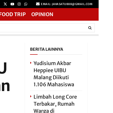
EMAIL: JAVASATU888@GMAIL.COM
FOOD TRIP
OPINION
BERITA LAINNYA
U
Yudisium Akbar
Heppiee UIBU
Malang Diikuti
an
1.106 Mahasiswa
Limbah Long Core
Terbakar, Rumah
Warga di