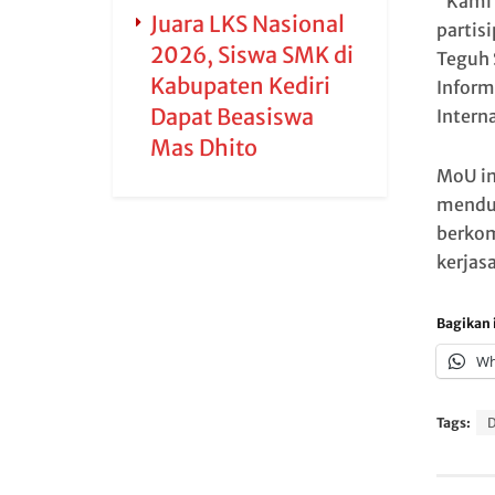
“Kami 
Juara LKS Nasional
partis
2026, Siswa SMK di
Teguh 
Kabupaten Kediri
Inform
Dapat Beasiswa
Intern
Mas Dhito
MoU in
menduk
berkom
kerjas
Bagikan i
Wh
Tags: