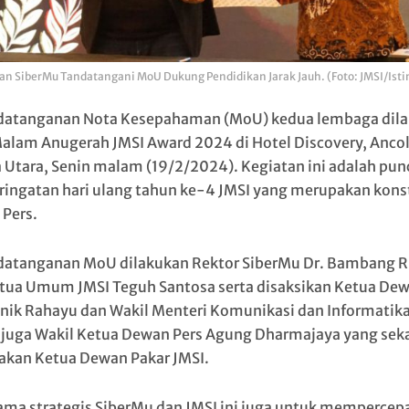
dan SiberMu Tandatangani MoU Dukung Pendidikan Jarak Jauh. (Foto: JMSI/Ist
atanganan Nota Kesepahaman (MoU) kedua lembaga dil
alam Anugerah JMSI Award 2024 di Hotel Discovery, Ancol
a Utara, Senin malam (19/2/2024). Kegiatan ini adalah pun
eringatan hari ulang tahun ke-4 JMSI yang merupakan kons
Pers.
atanganan MoU dilakukan Rektor SiberMu Dr. Bambang R
tua Umum JMSI Teguh Santosa serta disaksikan Ketua De
inik Rahayu dan Wakil Menteri Komunikasi dan Informatika
, juga Wakil Ketua Dewan Pers Agung Dharmajaya yang sek
kan Ketua Dewan Pakar JMSI.
ama strategis SiberMu dan JMSI ini juga untuk mempercep