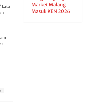
Market Malang
” kata
Masuk KEN 2026
an
alam
ak
h