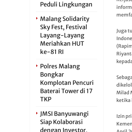
Peduli Lingkungan
inform
memfas
Malang Solidarity
Sky Fest, Festival
Juga t
Layang-Layang
Indone
Meriahkan HUT
(Rapim
ke-81 RI
Riyant
kepada
Polres Malang
Bongkar
Sebaga
Komplotan Pencuri
dikelo
Baterai Tower di 17
Milad 
TKP
ketika
JMSI Banyuwangi
Izin p
Siap Kolaborasi
Kement
dengan Investor,
April 