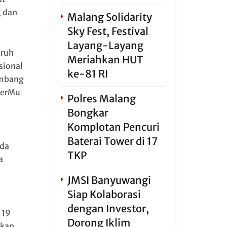
, dan
Malang Solidarity
Sky Fest, Festival
Layang-Layang
uruh
Meriahkan HUT
sional
ke-81 RI
ambang
berMu
Polres Malang
Bongkar
Komplotan Pencuri
Baterai Tower di 17
ada
TKP
a
JMSI Banyuwangi
Siap Kolaborasi
dengan Investor,
 19
Dorong Iklim
tkan