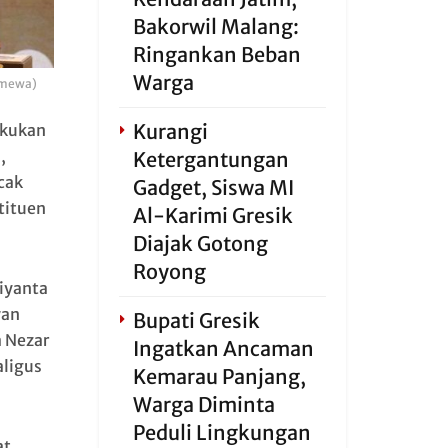
Bakorwil Malang:
Ringankan Beban
Warga
imewa)
Kurangi
akukan
,
Ketergantungan
cak
Gadget, Siswa MI
tituen
Al-Karimi Gresik
Diajak Gotong
Royong
iyanta
wan
Bupati Gresik
 Nezar
Ingatkan Ancaman
aligus
Kemarau Panjang,
Warga Diminta
Peduli Lingkungan
at