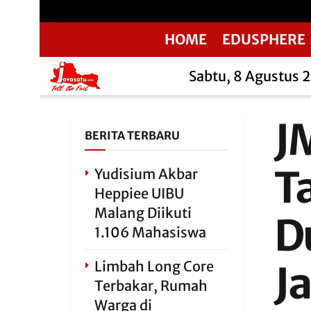
HOME
EDUSPHERE
Sabtu, 8 Agustus 
J
BERITA TERBARU
T
Yudisium Akbar
Heppiee UIBU
Malang Diikuti
D
1.106 Mahasiswa
Limbah Long Core
J
Terbakar, Rumah
Warga di