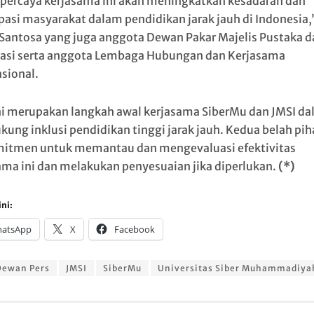
percaya kerjasama ini akan meningkatkan kesadaran dan
ipasi masyarakat dalam pendidikan jarak jauh di Indonesia,
Santosa yang juga anggota Dewan Pakar Majelis Pustaka d
asi serta anggota Lembaga Hubungan dan Kerjasama
asional.
i merupakan langkah awal kerjasama SiberMu dan JMSI d
ung inklusi pendidikan tinggi jarak jauh. Kedua belah pih
itmen untuk memantau dan mengevaluasi efektivitas
ama ini dan melakukan penyesuaian jika diperlukan.
(*)
ni:
atsApp
X
Facebook
Dewan Pers
JMSI
SiberMu
Universitas Siber Muhammadiya