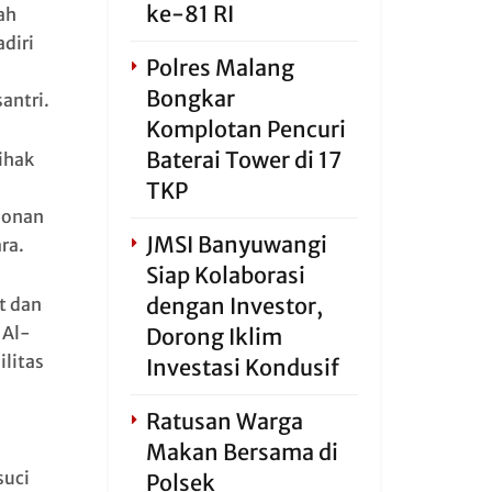
ke-81 RI
ah
diri
Polres Malang
Bongkar
antri.
Komplotan Pencuri
Baterai Tower di 17
ihak
TKP
honan
JMSI Banyuwangi
ra.
Siap Kolaborasi
dengan Investor,
t dan
 Al-
Dorong Iklim
litas
Investasi Kondusif
Ratusan Warga
Makan Bersama di
suci
Polsek