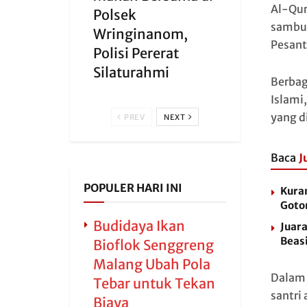
Al-Qur
Polsek
sambut
Wringinanom,
Pesant
Polisi Pererat
Silaturahmi
Berbag
Islami
yang d
PREV
NEXT
Baca
J
POPULER HARI INI
Kura
Goto
Budidaya Ikan
Juara
Beas
Bioflok Senggreng
Malang Ubah Pola
Dalam 
Tebar untuk Tekan
santri
Biaya