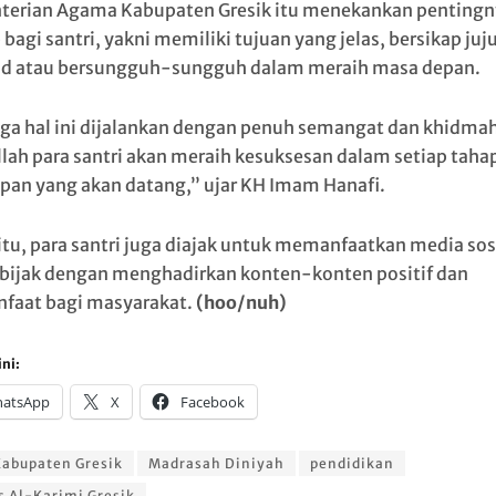
erian Agama Kabupaten Gresik itu menekankan pentingny
 bagi santri, yakni memiliki tujuan yang jelas, bersikap juj
ad atau bersungguh-sungguh dalam meraih masa depan.
tiga hal ini dijalankan dengan penuh semangat dan khidmah
llah para santri akan meraih kesuksesan dalam setiap taha
pan yang akan datang,” ujar KH Imam Hanafi.
 itu, para santri juga diajak untuk memanfaatkan media sos
 bijak dengan menghadirkan konten-konten positif dan
faat bagi masyarakat.
(hoo/nuh)
ni:
atsApp
X
Facebook
abupaten Gresik
Madrasah Diniyah
pendidikan
 Al-Karimi Gresik