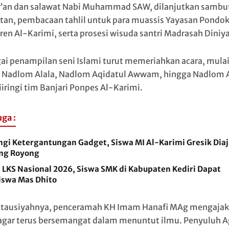
’an dan salawat Nabi Muhammad SAW, dilanjutkan sambu
an, pembacaan tahlil untuk para muassis Yayasan Pondo
ren Al-Karimi, serta prosesi wisuda santri Madrasah Diniy
ai penampilan seni Islami turut memeriahkan acara, mulai
, Nadlom Alala, Nadlom Aqidatul Awwam, hingga Nadlom A
iiringi tim Banjari Ponpes Al-Karimi.
uga :
ngi Ketergantungan Gadget, Siswa MI Al-Karimi Gresik Dia
ng Royong
 LKS Nasional 2026, Siswa SMK di Kabupaten Kediri Dapat
iswa Mas Dhito
tausiyahnya, penceramah KH Imam Hanafi MAg mengajak
 agar terus bersemangat dalam menuntut ilmu. Penyuluh 