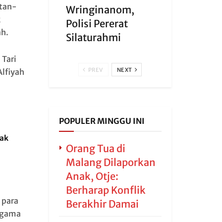
tan-
Wringinanom,
k
Polisi Pererat
ah.
Silaturahmi
 Tari
PREV
NEXT
lfiyah
POPULER MINGGU INI
jak
Orang Tua di
Malang Dilaporkan
Anak, Otje:
Berharap Konflik
 para
Berakhir Damai
Agama