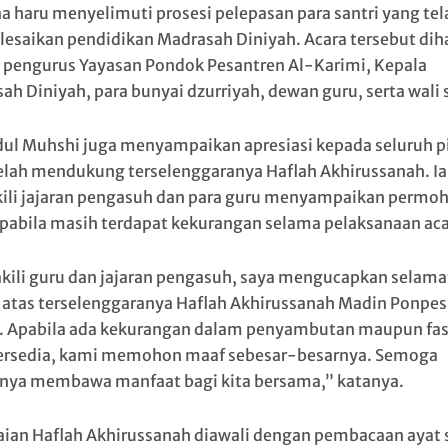
a haru menyelimuti prosesi pelepasan para santri yang tel
esaikan pendidikan Madrasah Diniyah. Acara tersebut diha
n pengurus Yayasan Pondok Pesantren Al-Karimi, Kepala
ah Diniyah, para bunyai dzurriyah, dewan guru, serta wali s
ul Muhshi juga menyampaikan apresiasi kepada seluruh p
elah mendukung terselenggaranya Haflah Akhirussanah. Ia
li jajaran pengasuh dan para guru menyampaikan permo
pabila masih terdapat kekurangan selama pelaksanaan aca
ili guru dan jajaran pengasuh, saya mengucapkan selama
 atas terselenggaranya Haflah Akhirussanah Madin Ponpes
. Apabila ada kekurangan dalam penyambutan maupun fasi
ersedia, kami memohon maaf sebesar-besarnya. Semoga
ya membawa manfaat bagi kita bersama,” katanya.
ian Haflah Akhirussanah diawali dengan pembacaan ayat 