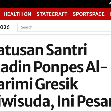
HEALTH ON
STATECRAFT
SPORTSPACE
2026
atusan Santri
adin Ponpes Al-
arimi Gresik
iwisuda, Ini Pesa