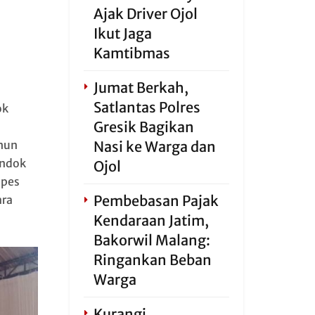
Ajak Driver Ojol
Ikut Jaga
Kamtibmas
Jumat Berkah,
Satlantas Polres
ok
Gresik Bagikan
hun
Nasi ke Warga dan
ondok
Ojol
npes
Pembebasan Pajak
ara
Kendaraan Jatim,
Bakorwil Malang:
Ringankan Beban
Warga
Kurangi