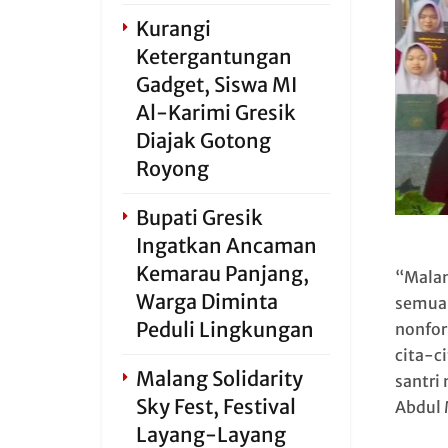
Kurangi
Ketergantungan
Gadget, Siswa MI
Al-Karimi Gresik
Diajak Gotong
Royong
Bupati Gresik
Ingatkan Ancaman
Kemarau Panjang,
“Malam
Warga Diminta
semua.
Peduli Lingkungan
nonfor
cita-c
Malang Solidarity
santri
Sky Fest, Festival
Abdul 
Layang-Layang