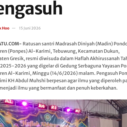
engasuh
k Hoo
15 Juni 2026
ATU.COM-
Ratusan santri Madrasah Diniyah (Madin) Pond
ren (Ponpes) Al-Karimi, Tebuwung, Kecamatan Dukun,
ten Gresik, resmi diwisuda dalam Haflah Akhirussanah Ta
 2025-2026 yang digelar di Gedung Serbaguna Yayasan P
ren Al-Karimi, Minggu (14/6/2026) malam. Pengasuh Po
imi KH Abdul Muhshi berpesan agar ilmu yang diperoleh p
 menjadi ilmu yang bermanfaat dan penuh keberkahan.