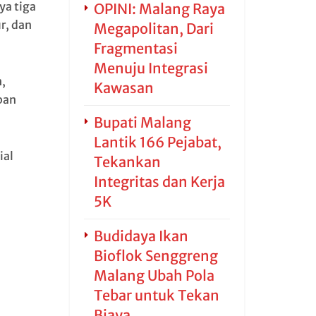
a tiga
OPINI: Malang Raya
ur, dan
Megapolitan, Dari
Fragmentasi
Menuju Integrasi
,
Kawasan
pan
Bupati Malang
Lantik 166 Pejabat,
ial
Tekankan
Integritas dan Kerja
5K
Budidaya Ikan
Bioflok Senggreng
Malang Ubah Pola
Tebar untuk Tekan
Biaya