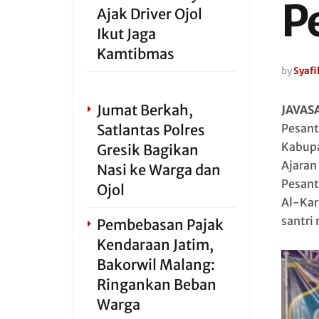
P
Ajak Driver Ojol
Ikut Jaga
Kamtibmas
by
Syafi
Jumat Berkah,
JAVAS
Satlantas Polres
Pesant
Kabupa
Gresik Bagikan
Ajaran
Nasi ke Warga dan
Pesant
Ojol
Al-Kar
santri
Pembebasan Pajak
Kendaraan Jatim,
Bakorwil Malang:
Ringankan Beban
Warga