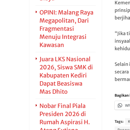
Kement
prinsip
OPINI: Malang Raya
berjih
Megapolitan, Dari
Fragmentasi
“Jika 
Menuju Integrasi
insyaa
Kawasan
kehidu
Juara LKS Nasional
Selain
2026, Siswa SMK di
secara
Kabupaten Kediri
berman
Dapat Beasiswa
Mas Dhito
Bagikan i
Nobar Final Piala
Wh
Presiden 2026 di
Rumah Aspirasi H.
Tags:
K
Ponpes