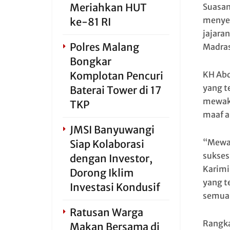
Meriahkan HUT
Suasan
menyel
ke-81 RI
jajara
Polres Malang
Madras
Bongkar
KH Abd
Komplotan Pencuri
yang t
Baterai Tower di 17
mewaki
TKP
maaf a
JMSI Banyuwangi
“Mewak
Siap Kolaborasi
sukses
dengan Investor,
Karimi
Dorong Iklim
yang t
Investasi Kondusif
semuan
Ratusan Warga
Rangka
Makan Bersama di