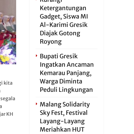
Ketergantungan
Gadget, Siswa MI
Al-Karimi Gresik
Diajak Gotong
Royong
Bupati Gresik
Ingatkan Ancaman
Kemarau Panjang,
Warga Diminta
 kita
Peduli Lingkungan
n
 segala
Malang Solidarity
a
Sky Fest, Festival
jar KH
Layang-Layang
Meriahkan HUT