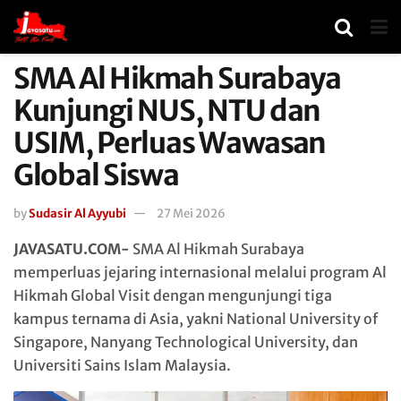
SMA Al Hikmah Surabaya
Kunjungi NUS, NTU dan
USIM, Perluas Wawasan
Global Siswa
by
Sudasir Al Ayyubi
27 Mei 2026
JAVASATU.COM-
SMA Al Hikmah Surabaya
memperluas jejaring internasional melalui program Al
Hikmah Global Visit dengan mengunjungi tiga
kampus ternama di Asia, yakni
National University of
Singapore
,
Nanyang Technological University
, dan
Universiti Sains Islam Malaysia
.