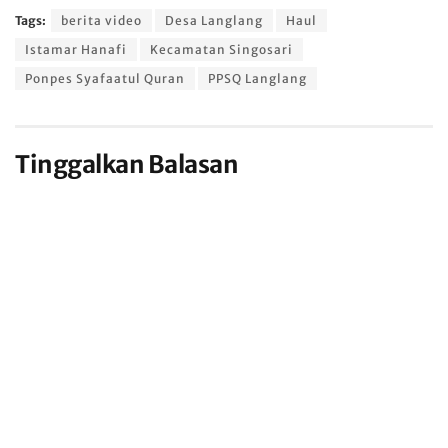
Tags:
berita video
Desa Langlang
Haul
Istamar Hanafi
Kecamatan Singosari
Ponpes Syafaatul Quran
PPSQ Langlang
Tinggalkan Balasan