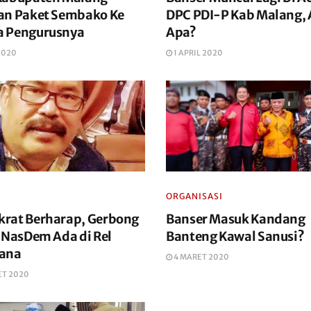
an Paket Sembako Ke
DPC PDI-P Kab Malang,
 Pengurusnya
Apa?
2020
1 APRIL 2020
ORGANISASI
rat Berharap, Gerbong
Banser Masuk Kandang
i NasDem Ada di Rel
Banteng Kawal Sanusi?
ana
4 MARET 2020
ET 2020