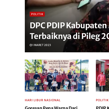
POLITIK
DPC PDIP Kabupaten 
Terbaiknya di Pileg 
1 MARET 2023
HARI LIBUR NASIONAL
POLITIK
Goresan Pena Warna Dari
PDIP 