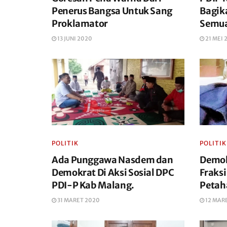
Penerus Bangsa Untuk Sang
Bagik
Proklamator
Semua
13 JUNI 2020
21 MEI 
POLITIK
POLITIK
Ada Punggawa Nasdem dan
Demok
Demokrat Di Aksi Sosial DPC
Fraks
PDI-P Kab Malang.
Petah
31 MARET 2020
12 MAR