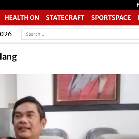
HEALTH ON
STATECRAFT
SPORTSPACE
2026
lang