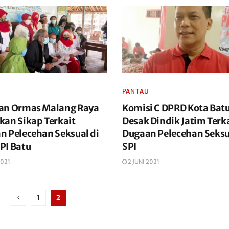
PANTAU
an Ormas Malang Raya
Komisi C DPRD Kota Bat
kan Sikap Terkait
Desak Dindik Jatim Terk
n Pelecehan Seksual di
Dugaan Pelecehan Seksu
PI Batu
SPI
2021
2 JUNI 2021
1
2