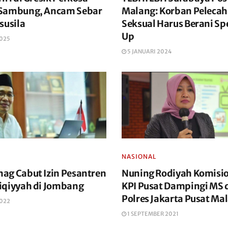
Sambung, Ancam Sebar
Malang: Korban Peleca
susila
Seksual Harus Berani Sp
Up
2025
5 JANUARI 2024
NASIONAL
ag Cabut Izin Pesantren
Nuning Rodiyah Komisi
iqiyyah di Jombang
KPI Pusat Dampingi MS 
Polres Jakarta Pusat Ma
2022
1 SEPTEMBER 2021