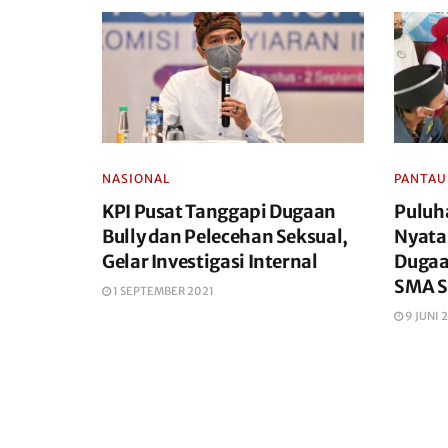
NASIONAL
PANTAU
KPI Pusat Tanggapi Dugaan
Puluh
Bully dan Pelecehan Seksual,
Nyata
Gelar Investigasi Internal
Dugaa
SMA S
1 SEPTEMBER 2021
9 JUNI 