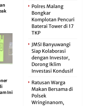
han
Polres Malang
eak
Bongkar
Komplotan Pencuri
Baterai Tower di 17
TKP
JMSI Banyuwangi
Siap Kolaborasi
dengan Investor,
Dorong Iklim
Investasi Kondusif
oner
Ratusan Warga
di
Makan Bersama di
lam Ini
Polsek
Wringinanom,