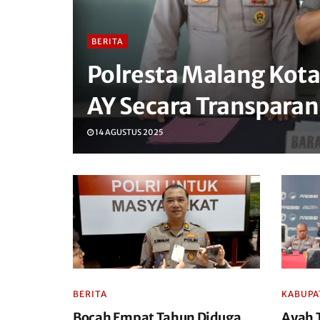
BERITA
Polresta Malang Kot
AY Secara Transparan
14 AGUSTUS 2025
BERITA
KABUPA
Bocah Empat Tahun Diduga
Ayah T