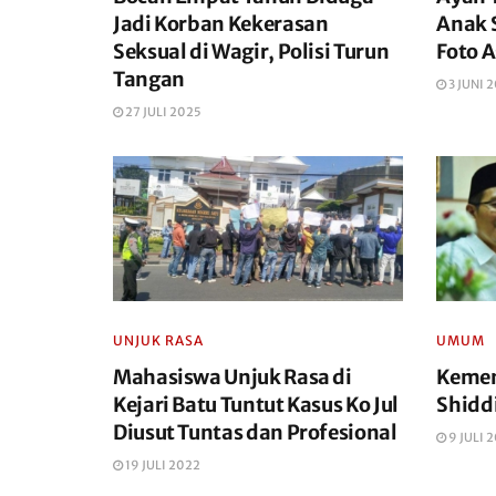
Jadi Korban Kekerasan
Anak 
Seksual di Wagir, Polisi Turun
Foto A
Tangan
3 JUNI 
27 JULI 2025
UNJUK RASA
UMUM
Mahasiswa Unjuk Rasa di
Kemen
Kejari Batu Tuntut Kasus Ko Jul
Shidd
Diusut Tuntas dan Profesional
9 JULI 
19 JULI 2022