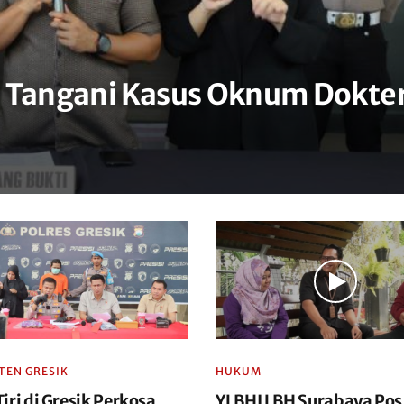
a Tangani Kasus Oknum Dokte
TEN GRESIK
HUKUM
iri di Gresik Perkosa
YLBHI LBH Surabaya Pos