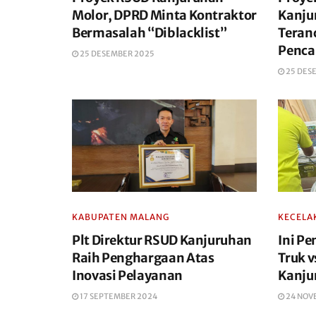
Molor, DPRD Minta Kontraktor
Kanju
Bermasalah “Diblacklist”
Teran
Penca
25 DESEMBER 2025
25 DES
KABUPATEN MALANG
KECELA
Plt Direktur RSUD Kanjuruhan
Ini P
Raih Penghargaan Atas
Truk 
Inovasi Pelayanan
Kanju
17 SEPTEMBER 2024
24 NOV