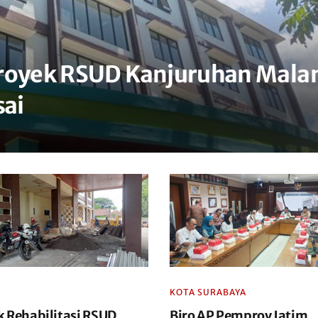
Proyek RSUD Kanjuruhan Mala
sai
KOTA SURABAYA
k Rehabilitasi RSUD
Biro AP Pemprov Jatim