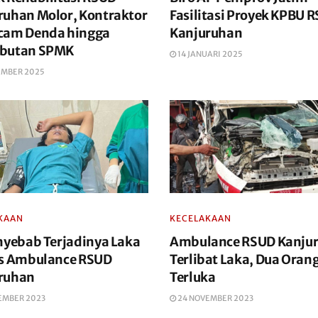
ruhan Molor, Kontraktor
Fasilitasi Proyek KPBU 
cam Denda hingga
Kanjuruhan
butan SPMK
14 JANUARI 2025
EMBER 2025
KAAN
KECELAKAAN
enyebab Terjadinya Laka
Ambulance RSUD Kanju
vs Ambulance RSUD
Terlibat Laka, Dua Oran
ruhan
Terluka
EMBER 2023
24 NOVEMBER 2023