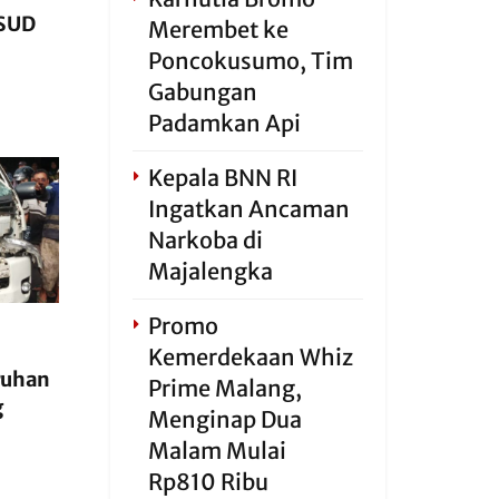
RSUD
Merembet ke
Poncokusumo, Tim
Gabungan
Padamkan Api
Kepala BNN RI
Ingatkan Ancaman
Narkoba di
Majalengka
Promo
Kemerdekaan Whiz
ruhan
Prime Malang,
g
Menginap Dua
Malam Mulai
Rp810 Ribu