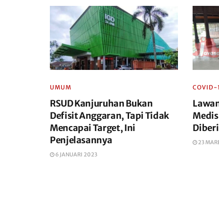
UMUM
COVID-
RSUD Kanjuruhan Bukan
Lawan
Defisit Anggaran, Tapi Tidak
Medis
Mencapai Target, Ini
Diber
Penjelasannya
23 MAR
6 JANUARI 2023