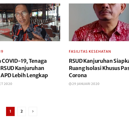
19
FASILITAS KESEHATAN
 COVID-19, Tenaga
RSUD Kanjuruhan Siapk
 RSUD Kanjuruhan
Ruang Isolasi Khusus Pa
i APD Lebih Lengkap
Corona
ET 2020
29 JANUARI 2020
1
2