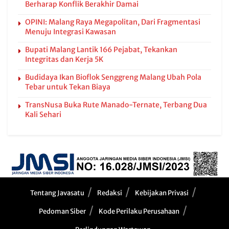
Berharap Konflik Berakhir Damai
OPINI: Malang Raya Megapolitan, Dari Fragmentasi
Menuju Integrasi Kawasan
Bupati Malang Lantik 166 Pejabat, Tekankan
Integritas dan Kerja 5K
Budidaya Ikan Bioflok Senggreng Malang Ubah Pola
Tebar untuk Tekan Biaya
TransNusa Buka Rute Manado-Ternate, Terbang Dua
Kali Sehari
Tentang Javasatu
Redaksi
Kebijakan Privasi
Pedoman Siber
Kode Perilaku Perusahaan