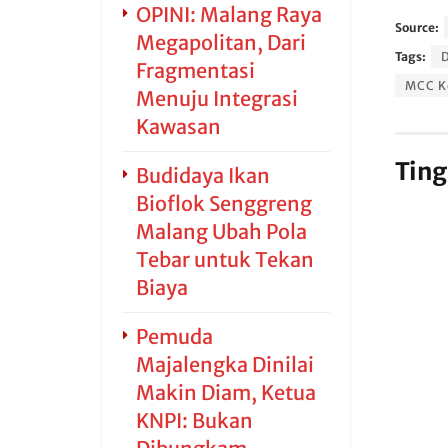
OPINI: Malang Raya
Source:
Megapolitan, Dari
Tags:
D
Fragmentasi
MCC K
Menuju Integrasi
Kawasan
Ting
Budidaya Ikan
Bioflok Senggreng
Malang Ubah Pola
Tebar untuk Tekan
Biaya
Pemuda
Majalengka Dinilai
Makin Diam, Ketua
KNPI: Bukan