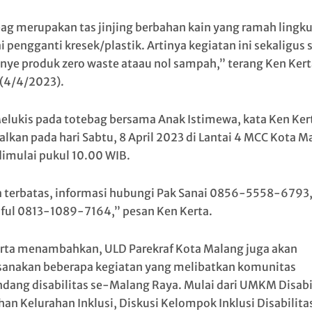
ag merupakan tas jinjing berbahan kain yang ramah lingk
i pengganti kresek/plastik. Artinya kegiatan ini sekaligus 
ye produk zero waste ataau nol sampah,” terang Ken Kert
 (4/4/2023).
elukis pada totebag bersama Anak Istimewa, kata Ken Ker
alkan pada hari Sabtu, 8 April 2023 di Lantai 4 MCC Kota M
dimulai pukul 10.00 WIB.
 terbatas, informasi hubungi Pak Sanai 0856-5558-6793,
iful 0813-1089-7164,” pesan Ken Kerta.
rta menambahkan, ULD Parekraf Kota Malang juga akan
anakan beberapa kegiatan yang melibatkan komunitas
dang disabilitas se-Malang Raya. Mulai dari UMKM Disabil
han Kelurahan Inklusi, Diskusi Kelompok Inklusi Disabilita