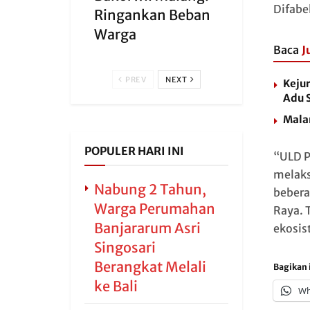
Difabe
Ringankan Beban
Warga
Baca
J
PREV
NEXT
Kejur
Adu 
Malan
POPULER HARI INI
“ULD P
melaks
Nabung 2 Tahun,
bebera
Warga Perumahan
Raya. 
Banjararum Asri
ekosis
Singosari
Berangkat Melali
Bagikan i
ke Bali
Wh