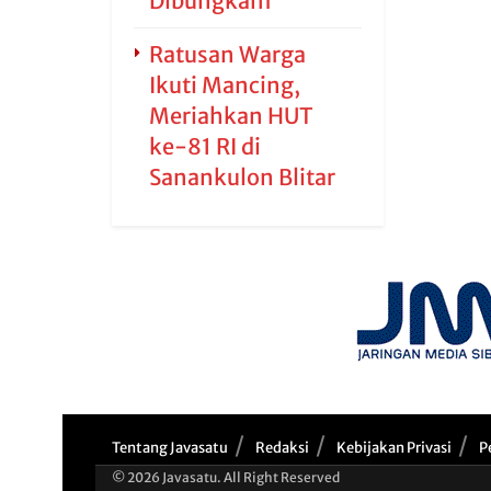
Dibungkam
Ratusan Warga
Ikuti Mancing,
Meriahkan HUT
ke-81 RI di
Sanankulon Blitar
Tentang Javasatu
Redaksi
Kebijakan Privasi
P
© 2026 Javasatu. All Right Reserved