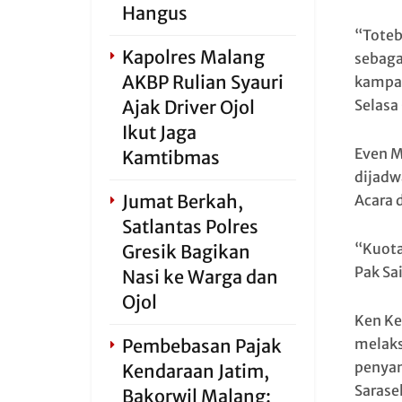
Hangus
“Toteb
Kapolres Malang
sebaga
AKBP Rulian Syauri
kampan
Ajak Driver Ojol
Selasa
Ikut Jaga
Even M
Kamtibmas
dijadw
Jumat Berkah,
Acara 
Satlantas Polres
“Kuota
Gresik Bagikan
Pak Sa
Nasi ke Warga dan
Ojol
Ken Ke
Pembebasan Pajak
melaks
penyan
Kendaraan Jatim,
Sarase
Bakorwil Malang: