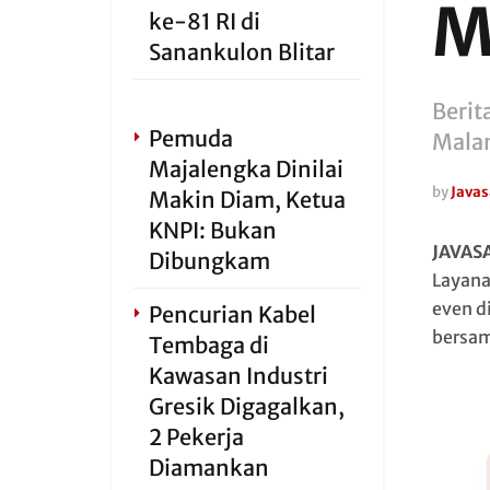
M
ke-81 RI di
Sanankulon Blitar
Berit
Pemuda
Mala
Majalengka Dinilai
by
Javas
Makin Diam, Ketua
KNPI: Bukan
JAVAS
Dibungkam
Layana
even d
Pencurian Kabel
bersam
Tembaga di
Kawasan Industri
Gresik Digagalkan,
2 Pekerja
Diamankan