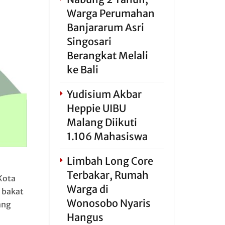
Warga Perumahan
Banjararum Asri
Singosari
Berangkat Melali
ke Bali
Yudisium Akbar
Heppie UIBU
Malang Diikuti
1.106 Mahasiswa
Limbah Long Core
Terbakar, Rumah
 Kota
Warga di
 bakat
Wonosobo Nyaris
ang
Hangus