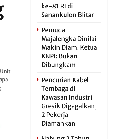
g
ke-81 RI di
Sanankulon Blitar
Pemuda
a
Majalengka Dinilai
Makin Diam, Ketua
KNPI: Bukan
Dibungkam
Unit
Pencurian Kabel
rapa
g
Tembaga di
Kawasan Industri
Gresik Digagalkan,
2 Pekerja
Diamankan
Nabung 2 Tahun,