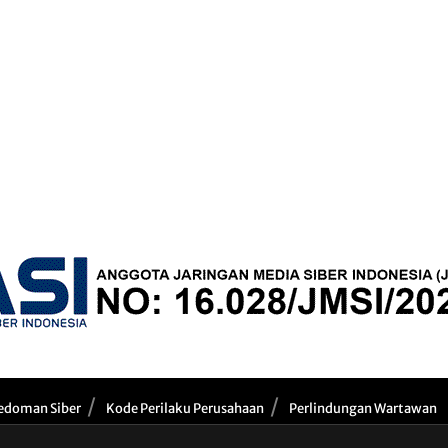
edoman Siber
Kode Perilaku Perusahaan
Perlindungan Wartawan