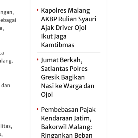
Kapolres Malang
ungan,
AKBP Rulian Syauri
sebagai
Ajak Driver Ojol
a,
Ikut Jaga
Kamtibmas
ta
Jumat Berkah,
alang.
Satlantas Polres
Gresik Bagikan
Nasi ke Warga dan
 dan
Ojol
Pembebasan Pajak
Kendaraan Jatim,
Bakorwil Malang:
itas,
s,
Ringankan Beban