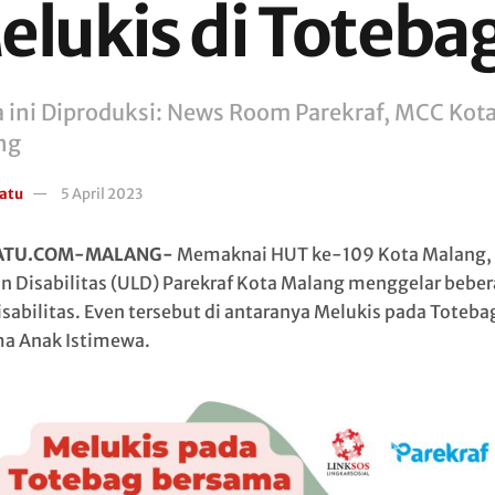
elukis di Toteba
a ini Diproduksi: News Room Parekraf, MCC Kot
ng
atu
5 April 2023
ATU.COM-MALANG-
Memaknai HUT ke-109 Kota Malang, 
n Disabilitas (ULD) Parekraf Kota Malang menggelar bebe
isabilitas. Even tersebut di antaranya Melukis pada Toteba
a Anak Istimewa.