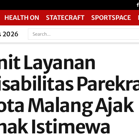
HEALTH ON
STATECRAFT
SPORTSPACE
s 2026
nit Layanan
isabilitas Parekr
ota Malang Ajak
nak Istimewa