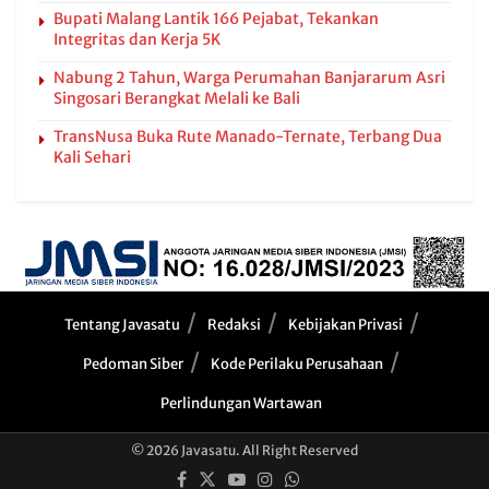
Bupati Malang Lantik 166 Pejabat, Tekankan
Integritas dan Kerja 5K
Nabung 2 Tahun, Warga Perumahan Banjararum Asri
Singosari Berangkat Melali ke Bali
TransNusa Buka Rute Manado-Ternate, Terbang Dua
Kali Sehari
Tentang Javasatu
Redaksi
Kebijakan Privasi
Pedoman Siber
Kode Perilaku Perusahaan
Perlindungan Wartawan
© 2026 Javasatu. All Right Reserved