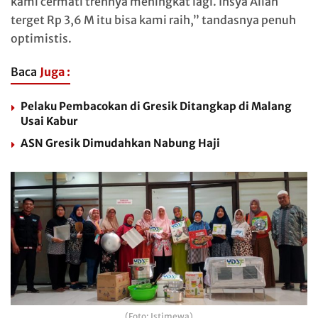
kami cermati trennya meningkat lagi. Insya Allah
terget Rp 3,6 M itu bisa kami raih,” tandasnya penuh
optimistis.
Baca
Juga :
Pelaku Pembacokan di Gresik Ditangkap di Malang
Usai Kabur
ASN Gresik Dimudahkan Nabung Haji
(Foto: Istimewa)