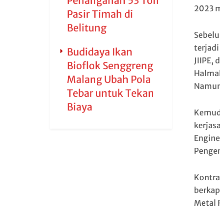
Penanganan 53 Ton
2023 
Pasir Timah di
Belitung
Sebelu
terjad
Budidaya Ikan
JIIPE,
Bioflok Senggreng
Halmah
Malang Ubah Pola
Namun 
Tebar untuk Tekan
Biaya
Kemudi
kerjas
Engine
Penger
Kontra
berkapa
Metal 