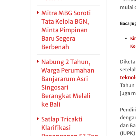
mulai 
Mitra MBG Soroti
Tata Kelola BGN,
Baca Ju
Minta Pimpinan
Baru Segera
Ki
Berbenah
Ko
Nabung 2 Tahun,
Diketa
Warga Perumahan
setela
teknol
Banjararum Asri
Tahun 
Singosari
juga m
Berangkat Melali
ke Bali
Pendiri
dengan
Satlap Tricakti
dan Ba
Klarifikasi
(IUPK)