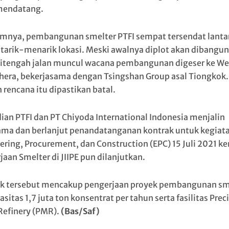
mendatang.
mnya, pembangunan smelter PTFI sempat tersendat lanta
i tarik-menarik lokasi. Meski awalnya diplot akan dibangun
 ditengah jalan muncul wacana pembangunan digeser ke W
era, bekerjasama dengan Tsingshan Group asal Tiongkok.
rencana itu dipastikan batal.
an PTFI dan PT Chiyoda International Indonesia menjalin
ama dan berlanjut penandatanganan kontrak untuk kegiat
ering, Procurement, dan Construction (EPC) 15 Juli 2021 k
jaan Smelter di JIIPE pun dilanjutkan.
k tersebut mencakup pengerjaan proyek pembangunan sm
sitas 1,7 juta ton konsentrat per tahun serta fasilitas Prec
Refinery (PMR).
(Bas/Saf)