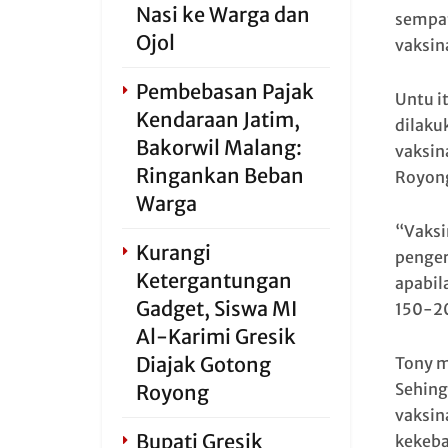
Nasi ke Warga dan
sempat
Ojol
vaksin
Pembebasan Pajak
Untu i
Kendaraan Jatim,
dilaku
Bakorwil Malang:
vaksin
Ringankan Beban
Royong
Warga
“Vaksi
Kurangi
penger
Ketergantungan
apabil
Gadget, Siswa MI
150-20
Al-Karimi Gresik
Diajak Gotong
Tony m
Sehing
Royong
vaksin
Bupati Gresik
kekeba