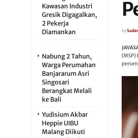
P
Kawasan Industri
Gresik Digagalkan,
2 Pekerja
Diamankan
by
Sudas
JAVAS
Nabung 2 Tahun,
(MSP) 
persen
Warga Perumahan
Banjararum Asri
Singosari
Berangkat Melali
ke Bali
Yudisium Akbar
Heppie UIBU
Malang Diikuti