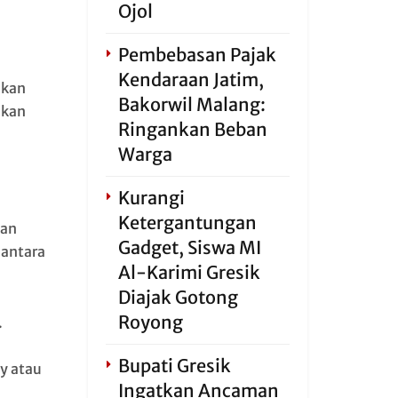
Ojol
Pembebasan Pajak
Kendaraan Jatim,
akan
Bakorwil Malang:
ukan
Ringankan Beban
Warga
Kurangi
Ketergantungan
kan
Gadget, Siswa MI
 antara
Al-Karimi Gresik
Diajak Gotong
Royong
.
Bupati Gresik
y atau
Ingatkan Ancaman