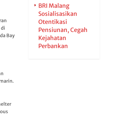
BRI Malang
Sosialisasikan
ran
Otentikasi
 di
Pensiunan, Cegah
eda Bay
Kejahatan
Perbankan
an
emarin.
elter
ious