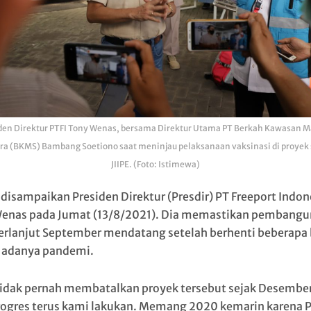
den Direktur PTFI Tony Wenas, bersama Direktur Utama PT Berkah Kawasan 
ra (BKMS) Bambang Soetiono saat meninjau pelaksanaan vaksinasi di proyek
JIIPE. (Foto: Istimewa)
 disampaikan Presiden Direktur (Presdir) PT Freeport Indon
enas pada Jumat (13/8/2021). Dia memastikan pembang
erlanjut September mendatang setelah berhenti beberapa
 adanya pandemi.
tidak pernah membatalkan proyek tersebut sejak Desembe
Progres terus kami lakukan. Memang 2020 kemarin karena 