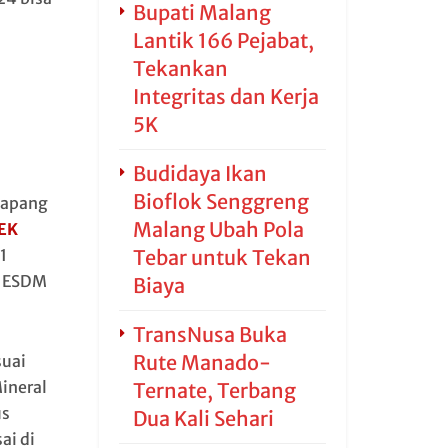
Bupati Malang
Lantik 166 Pejabat,
Tekankan
Integritas dan Kerja
5K
Budidaya Ikan
Bioflok Senggreng
lapang
Malang Ubah Pola
EK
Tebar untuk Tekan
1
n ESDM
Biaya
TransNusa Buka
Rute Manado-
suai
ineral
Ternate, Terbang
us
Dua Kali Sehari
ai di