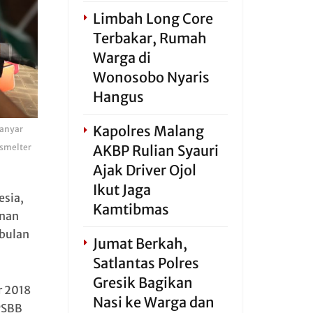
Limbah Long Core
Terbakar, Rumah
Warga di
Wonosobo Nyaris
Hangus
Kapolres Malang
Manyar
 smelter
AKBP Rulian Syauri
Ajak Driver Ojol
Ikut Jaga
esia,
Kamtibmas
unan
 bulan
Jumat Berkah,
Satlantas Polres
Gresik Bagikan
r 2018
Nasi ke Warga dan
PSBB