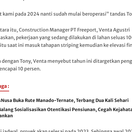
t kami pada 2024 nanti sudah mulai beroperasi” tandas To
ara itu, Construction Manager PT Freeport, Venta Agustri
askan, pekerjaan yang sedang dilakukan di lahan seluas 1
itu saat ini masuk tahapan striping kemudian ke elevasi fin
 dengan Tony, Venta menyebut tahun ini ditargetkan peng
encapai 10 persen.
uga :
sNusa Buka Rute Manado-Ternate, Terbang Dua Kali Sehari
Malang Sosialisasikan Otentikasi Pensiunan, Cegah Kejahat
ankan
i jadwal, proyek akan selesai pada 2023. Sehingga awal 20