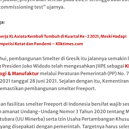
commissioning test” ujarnya.
ga:
nerja XL Axiata Kembali Tumbuh di Kuartal Ke-2 2021, Meski Hadapi
mpetisi Ketat dan Pandemi – Kliktimes.com
hui, pembangunan Smelter di Gresik itu jalannya semakin 
h Presiden Joko Widodo telah mengesahkan JIIPE sebagai
K
ogi & Manufaktur
melalui Peraturan Pemerintah (PP) No. 7
2021 tanggal 28 Juni 2021. Sejalan dengan itu, Kementira
emastikan pembangunan smelter Freeport.
an fasilitas smelter Freeport di Indonesia bersifat wajib se
 amanat Undang-Undang Nomor 3 Tahun 2020 tentang M
tubara (UU Minerba) serta Izin Usaha Pertambangan Khus
 yang disepakati dengan pemerintah. Targetnya harus seles