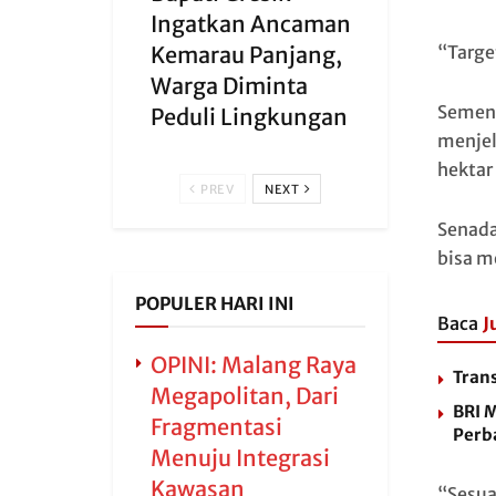
Ingatkan Ancaman
“Targe
Kemarau Panjang,
Warga Diminta
Sement
Peduli Lingkungan
menjel
hektar 
PREV
NEXT
Senada
bisa m
POPULER HARI INI
Baca
J
OPINI: Malang Raya
Tran
Megapolitan, Dari
BRI 
Fragmentasi
Perb
Menuju Integrasi
Kawasan
“Sesua