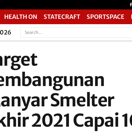
HEALTH ON
STATECRAFT
SPORTSPACE
2026
arget
embangunan
anyar Smelter
khir 2021 Capai 