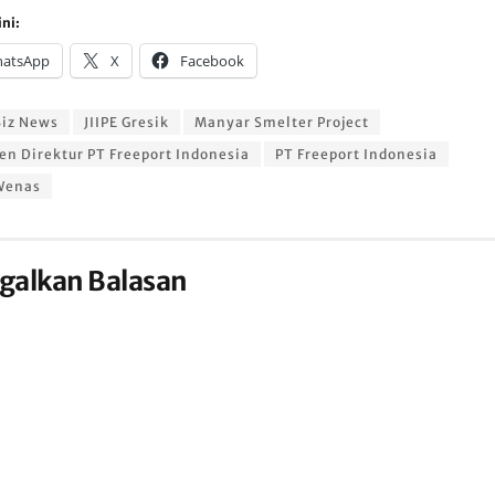
ni:
atsApp
X
Facebook
iz News
JIIPE Gresik
Manyar Smelter Project
en Direktur PT Freeport Indonesia
PT Freeport Indonesia
Wenas
galkan Balasan