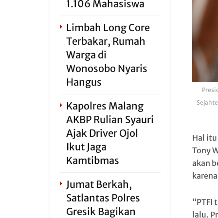
1.106 Mahasiswa
Limbah Long Core
Terbakar, Rumah
Warga di
Wonosobo Nyaris
Hangus
Presi
Sejahte
Kapolres Malang
AKBP Rulian Syauri
Ajak Driver Ojol
Hal itu
Ikut Jaga
Tony W
Kamtibmas
akan b
karena
Jumat Berkah,
Satlantas Polres
“PTFI 
Gresik Bagikan
lalu. 