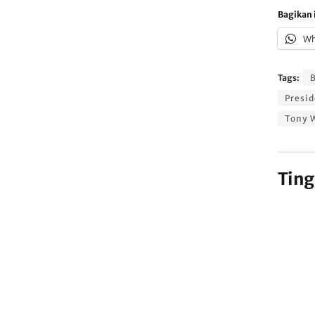
Bagikan i
Wh
Tags:
B
Presid
Tony 
Ting