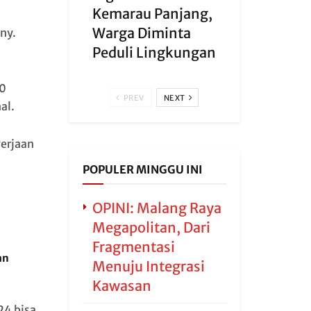
Kemarau Panjang,
Warga Diminta
ny.
Peduli Lingkungan
00
PREV
NEXT
al.
erjaan
POPULER MINGGU INI
OPINI: Malang Raya
Megapolitan, Dari
Fragmentasi
an
Menuju Integrasi
Kawasan
24 bisa