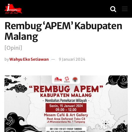
Rembug ‘APEM’ Kabupaten
Malang
[Opini]
by
Wahyu Eko Setiawan
9 Januari 2024