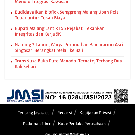
Menuju Integrasi Kawasan
Budidaya Ikan Bioflok Senggreng Malang Ubah Pola
Tebar untuk Tekan Biaya
Bupati Malang Lantik 166 Pejabat, Tekankan
Integritas dan Kerja 5K
Nabung 2 Tahun, Warga Perumahan Banjararum Asri
Singosari Berangkat Melali ke Bali
TransNusa Buka Rute Manado-Ternate, Terbang Dua
Kali Sehari
Tentang Javasatu
Redaksi
Kebijakan Privasi
Pedoman Siber
Kode Perilaku Perusahaan
Perlindungan Wartawan