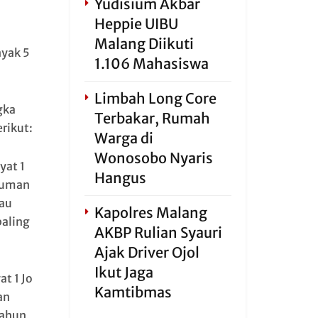
Yudisium Akbar
Heppie UIBU
Malang Diikuti
yak 5
1.106 Mahasiswa
Limbah Long Core
gka
Terbakar, Rumah
rikut:
Warga di
Wonosobo Nyaris
yat 1
Hangus
kuman
au
Kapolres Malang
paling
AKBP Rulian Syauri
Ajak Driver Ojol
Ikut Jaga
at 1 Jo
Kamtibmas
an
ahun,