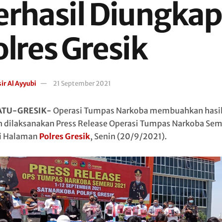
erhasil Diungkap
olres Gresik
ir Al Ayyubi
21 September 2021
ATU-GRESIK-
Operasi Tumpas Narkoba membuahkan hasi
 dilaksanakan Press Release Operasi Tumpas Narkoba Se
i Halaman
Polres Gresik
, Senin (20/9/2021).