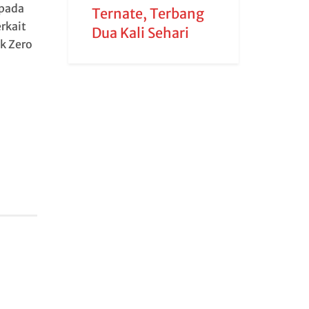
epada
Ternate, Terbang
rkait
Dua Kali Sehari
k Zero