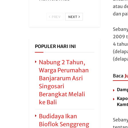
atau d
dan pa
PREV
NEXT
Sebany
2009 t
4 tahu
POPULER HARI INI
(delap
(delap
Nabung 2 Tahun,
Warga Perumahan
Baca
J
Banjararum Asri
Singosari
Dampi
Berangkat Melali
Kapol
ke Bali
Kamt
Budidaya Ikan
Sebany
Bioflok Senggreng
tentan