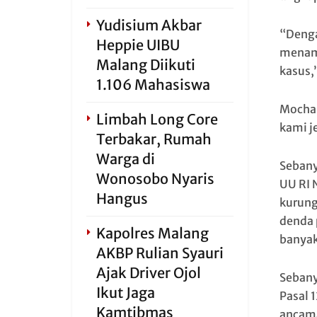
Yudisium Akbar
“Denga
Heppie UIBU
menamb
Malang Diikuti
kasus,
1.106 Mahasiswa
Mocham
Limbah Long Core
kami j
Terbakar, Rumah
Warga di
Sebanya
Wonosobo Nyaris
UU RI 
Hangus
kurung
denda 
Kapolres Malang
banyak
AKBP Rulian Syauri
Ajak Driver Ojol
Sebanya
Ikut Jaga
Pasal 
Kamtibmas
ancama