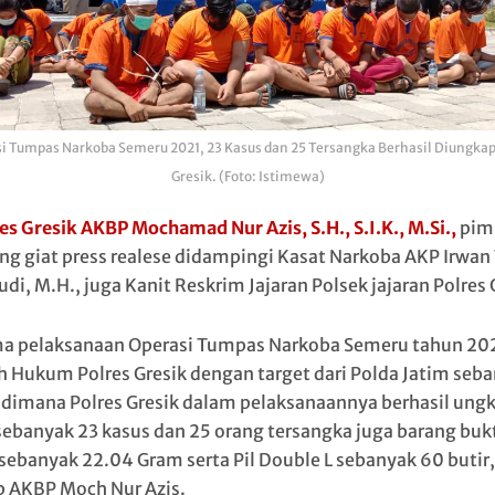
i Tumpas Narkoba Semeru 2021, 23 Kasus dan 25 Tersangka Berhasil Diungkap
Gresik. (Foto: Istimewa)
es Gresik AKBP Mochamad Nur Azis, S.H., S.I.K., M.Si.,
pim
ng giat press realese didampingi Kasat Narkoba AKP Irwan 
i, M.H., juga Kanit Reskrim Jajaran Polsek jajaran Polres 
a pelaksanaan Operasi Tumpas Narkoba Semeru tahun 202
h Hukum Polres Gresik dengan target dari Polda Jatim seba
 dimana Polres Gresik dalam pelaksanaannya berhasil ung
sebanyak 23 kasus dan 25 orang tersangka juga barang buk
sebanyak 22.04 Gram serta Pil Double L sebanyak 60 butir,
 AKBP Moch Nur Azis.