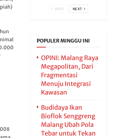
upiah)
PREV
NEXT
ahun
nimal
POPULER MINGGU INI
00.000
0
OPINI: Malang Raya
Megapolitan, Dari
Fragmentasi
Menuju Integrasi
Kawasan
Budidaya Ikan
Bioflok Senggreng
Malang Ubah Pola
2008
Tebar untuk Tekan
lama