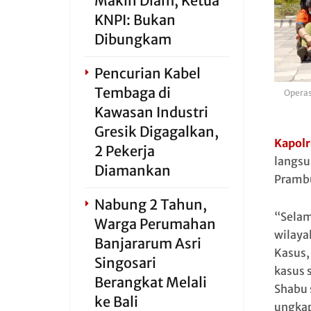
Makin Diam, Ketua
KNPI: Bukan
Dibungkam
Pencurian Kabel
Tembaga di
Operas
Kawasan Industri
Gresik Digagalkan,
Kapolr
2 Pekerja
langsu
Diamankan
Prambud
Nabung 2 Tahun,
“Selam
Warga Perumahan
wilaya
Banjararum Asri
Kasus,
Singosari
kasus 
Berangkat Melali
Shabu 
ke Bali
ungkap