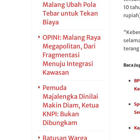
Malang Ubah Pola
10 tah
Tebar untuk Tekan
rupiah
Biaya
“Keber
OPINI: Malang Raya
selama
Megapolitan, Dari
terang
Fragmentasi
Menuju Integrasi
Baca Ju
Kawasan
BP
Pemuda
Ka
Majalengka Dinilai
Makin Diam, Ketua
Sp
Se
KNPI: Bukan
Dibungkam
Ka
Ratusan Warga