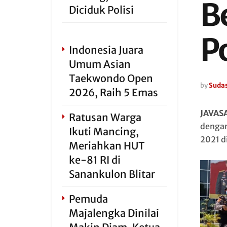
B
Diciduk Polisi
P
Indonesia Juara
Umum Asian
Taekwondo Open
by
Sudas
2026, Raih 5 Emas
JAVAS
Ratusan Warga
dengan
Ikuti Mancing,
2021 d
Meriahkan HUT
ke-81 RI di
Sanankulon Blitar
Pemuda
Majalengka Dinilai