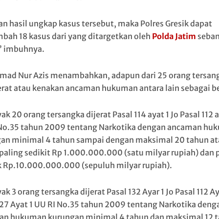
n hasil ungkap kasus tersebut, maka Polres Gresik dapat
ah 18 kasus dari yang ditargetkan oleh
Polda Jatim
seban
” imbuhnya.
ad Nur Azis menambahkan, adapun dari 25 orang tersan
erat atau kenakan ancaman hukuman antara lain sebagai be
k 20 orang tersangka dijerat Pasal 114 ayat 1 Jo Pasal 112 a
No.35 tahun 2009 tentang Narkotika dengan ancaman hu
an minimal 4 tahun sampai dengan maksimal 20 tahun at
paling sedikit Rp 1.000.000.000 (satu milyar rupiah) dan 
 Rp.10.000.000.000 (sepuluh milyar rupiah).
k 3 orang tersangka dijerat Pasal 132 Ayar 1 Jo Pasal 112 Ay
127 Ayat 1 UU RI No.35 tahun 2009 tentang Narkotika deng
n hukuman kurungan minimal 4 tahun dan maksimal 12 t