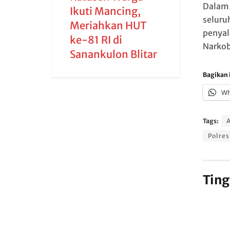
Dalam 
Ikuti Mancing,
seluru
Meriahkan HUT
penyal
ke-81 RI di
Narko
Sanankulon Blitar
Bagikan i
Wh
Tags:
Polres
Ting