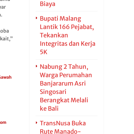
Biaya
yar
.
Bupati Malang
Lantik 166 Pejabat,
koba
Tekankan
kait,”
Integritas dan Kerja
5K
Nabung 2 Tahun,
Warga Perumahan
 Sawah
Banjararum Asri
Singosari
Berangkat Melali
ke Bali
TransNusa Buka
.com
Rute Manado-