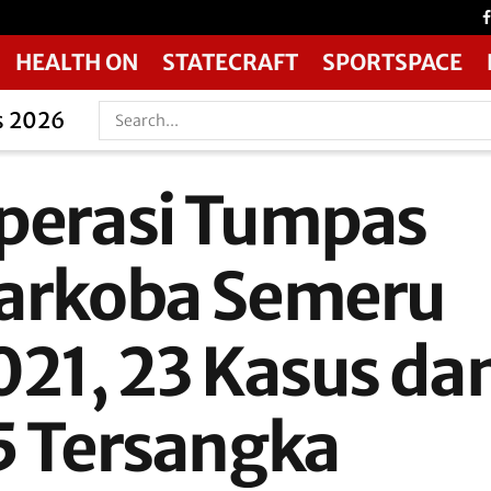
HEALTH ON
STATECRAFT
SPORTSPACE
s 2026
perasi Tumpas
arkoba Semeru
021, 23 Kasus da
5 Tersangka