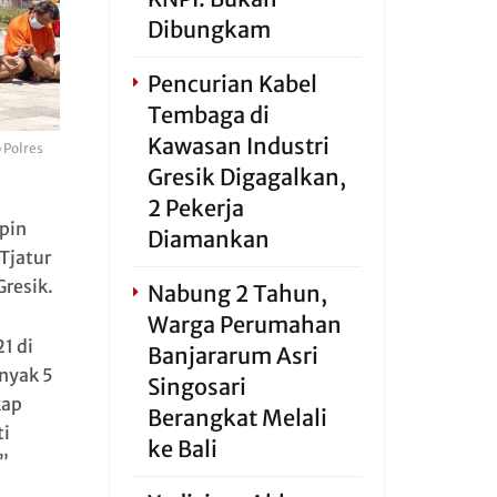
Dibungkam
Pencurian Kabel
Tembaga di
Kawasan Industri
 Polres
Gresik Digagalkan,
2 Pekerja
pin
Diamankan
Tjatur
Gresik.
Nabung 2 Tahun,
Warga Perumahan
1 di
Banjararum Asri
nyak 5
Singosari
kap
Berangkat Melali
ti
ke Bali
”