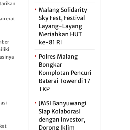
tarikan
Malang Solidarity
.
Sky Fest, Festival
an erat
Layang-Layang
Meriahkan HUT
ke-81 RI
mber
iliki
Polres Malang
asinya
Bongkar
Komplotan Pencuri
Baterai Tower di 17
TKP
JMSI Banyuwangi
asi
Siap Kolaborasi
dengan Investor,
kat
Dorong Iklim