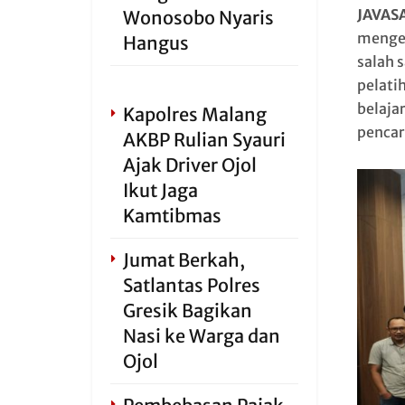
JAVAS
Wonosobo Nyaris
menged
Hangus
salah s
pelatih
belaja
Kapolres Malang
pencar
AKBP Rulian Syauri
Ajak Driver Ojol
Ikut Jaga
Kamtibmas
Jumat Berkah,
Satlantas Polres
Gresik Bagikan
Nasi ke Warga dan
Ojol