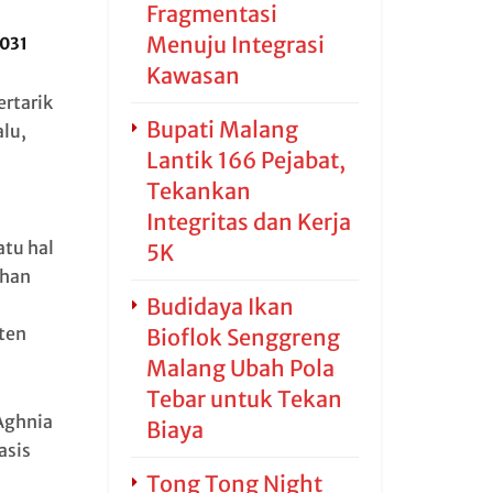
Fragmentasi
Menuju Integrasi
2031
Kawasan
rtarik
Bupati Malang
lu,
Lantik 166 Pejabat,
Tekankan
Integritas dan Kerja
atu hal
5K
ihan
Budidaya Ikan
ten
Bioflok Senggreng
Malang Ubah Pola
Tebar untuk Tekan
Aghnia
Biaya
asis
Tong Tong Night