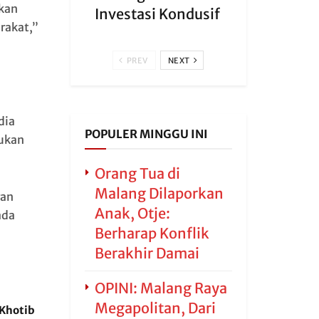
ikan
Investasi Kondusif
rakat,”
PREV
NEXT
dia
POPULER MINGGU INI
kukan
Orang Tua di
Malang Dilaporkan
ran
Anak, Otje:
ada
Berharap Konflik
Berakhir Damai
OPINI: Malang Raya
Megapolitan, Dari
Khotib