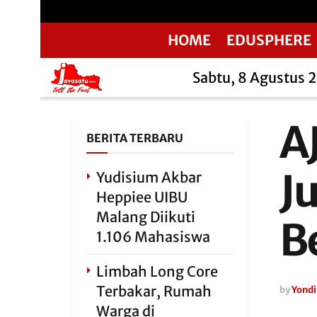
HOME
EDUSPHERE
Sabtu, 8 Agustus 
A
BERITA TERBARU
J
Yudisium Akbar
Heppiee UIBU
Malang Diikuti
B
1.106 Mahasiswa
Limbah Long Core
Terbakar, Rumah
by
Yondi
Warga di