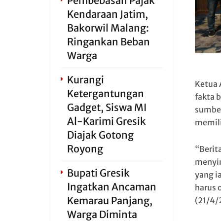
Pembebasan Pajak
Kendaraan Jatim,
Bakorwil Malang:
Ringankan Beban
Warga
Kurangi
Ketua 
Ketergantungan
fakta 
Gadget, Siswa MI
sumber
Al-Karimi Gresik
memili
Diajak Gotong
Royong
“Berita
menyim
Bupati Gresik
yang i
Ingatkan Ancaman
harus 
Kemarau Panjang,
(21/4/
Warga Diminta