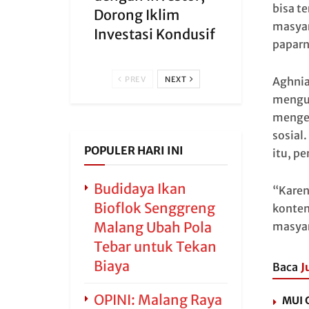
bisa t
Dorong Iklim
masyar
Investasi Kondusif
paparn
Aghnia
PREV
NEXT
mengun
mengen
sosial
POPULER HARI INI
itu, p
Budidaya Ikan
“Karen
Bioflok Senggreng
konten
Malang Ubah Pola
masyar
Tebar untuk Tekan
Biaya
Baca
J
OPINI: Malang Raya
MUI 