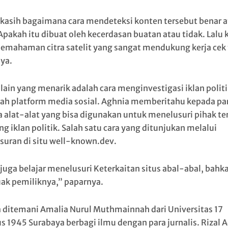
kasih bagaimana cara mendeteksi konten tersebut benar a
 Apakah itu dibuat oleh kecerdasan buatan atau tidak. Lalu
pemahaman citra satelit yang sangat mendukung kerja cek 
ya.
lain yang menarik adalah cara menginvestigasi iklan politi
ah platform media sosial. Aghnia memberitahu kepada pa
a alat-alat yang bisa digunakan untuk menelusuri pihak ter
g iklan politik. Salah satu cara yang ditunjukan melalui
suran di situ well-known.dev.
juga belajar menelusuri Keterkaitan situs abal-abal, bahk
k pemiliknya,” paparnya.
 ditemani Amalia Nurul Muthmainnah dari Universitas 17
s 1945 Surabaya berbagi ilmu dengan para jurnalis. Rizal A