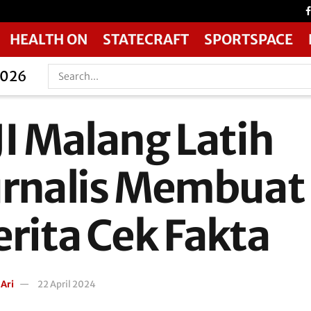
HEALTH ON
STATECRAFT
SPORTSPACE
2026
JI Malang Latih
urnalis Membuat
erita Cek Fakta
 Ari
22 April 2024