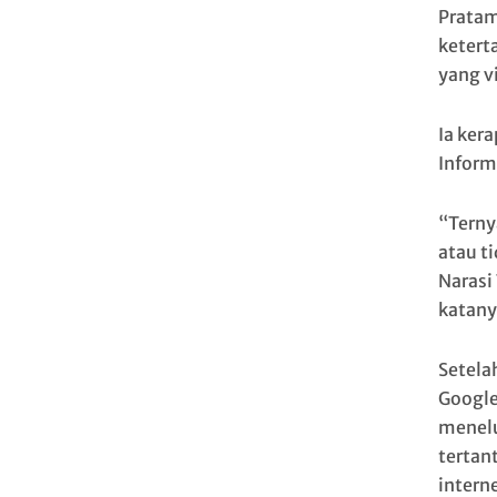
Pratam
ketert
yang vi
Ia ker
Informa
“Terny
atau t
Narasi
katany
Setela
Google 
menelu
tertan
intern