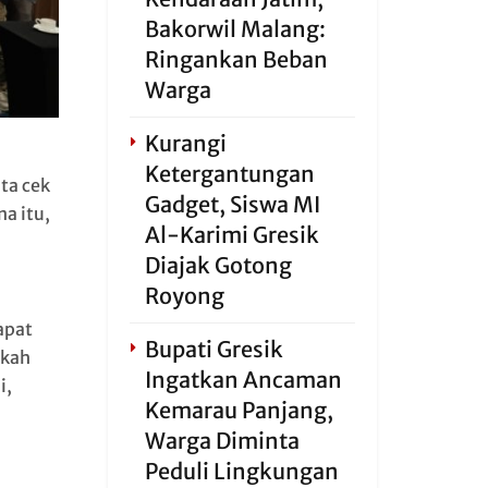
Bakorwil Malang:
Ringankan Beban
Warga
Kurangi
Ketergantungan
ta cek
Gadget, Siswa MI
a itu,
Al-Karimi Gresik
Diajak Gotong
Royong
apat
Bupati Gresik
gkah
Ingatkan Ancaman
i,
Kemarau Panjang,
Warga Diminta
Peduli Lingkungan