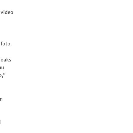
 video
 foto.
hoaks
hu
o,”
an
i