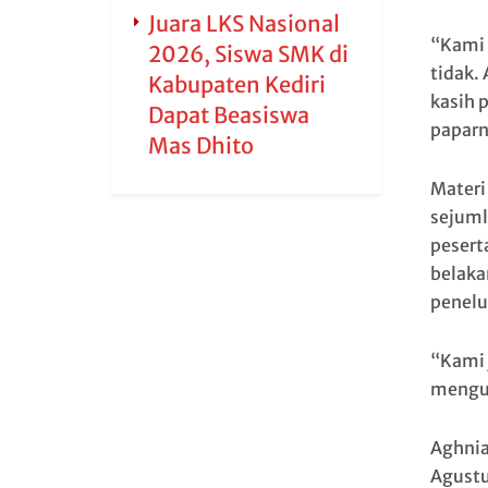
Juara LKS Nasional
“Kami 
2026, Siswa SMK di
tidak.
Kabupaten Kediri
kasih 
Dapat Beasiswa
paparn
Mas Dhito
Materi 
sejuml
pesert
belakan
penelu
“Kami 
mengua
Aghnia
Agustu