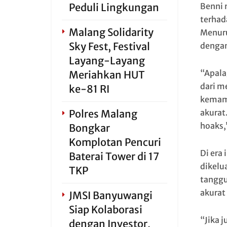
Benni 
Peduli Lingkungan
terhad
Malang Solidarity
Menurut
Sky Fest, Festival
dengan
Layang-Layang
“Apala
Meriahkan HUT
dari me
ke-81 RI
kemamp
akurat.
Polres Malang
hoaks,
Bongkar
Komplotan Pencuri
Di era
Baterai Tower di 17
dikelu
TKP
tanggu
akurat 
JMSI Banyuwangi
Siap Kolaborasi
“Jika 
dengan Investor,