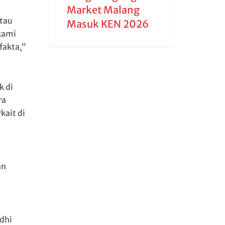
Market Malang
tau
Masuk KEN 2026
 kami
fakta,”
k di
ra
kait di
an
dhi