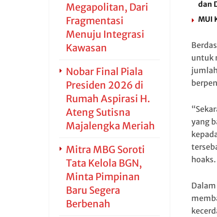
dan D
Megapolitan, Dari
MUI 
Fragmentasi
Menuju Integrasi
Berdas
Kawasan
untuk 
jumlah
Nobar Final Piala
berpen
Presiden 2026 di
Rumah Aspirasi H.
“Sekar
Ateng Sutisna
yang b
Majalengka Meriah
kepada
terseb
Mitra MBG Soroti
hoaks.
Tata Kelola BGN,
Minta Pimpinan
Dalam 
Baru Segera
membag
Berbenah
kecerda