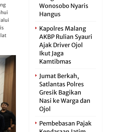
ang
Wonosobo Nyaris
ahui
Hangus
lalui
is
Kapolres Malang
lat
AKBP Rulian Syauri
Ajak Driver Ojol
Ikut Jaga
Kamtibmas
Jumat Berkah,
Satlantas Polres
Gresik Bagikan
Nasi ke Warga dan
Ojol
Pembebasan Pajak
Kendaraan Jatim,