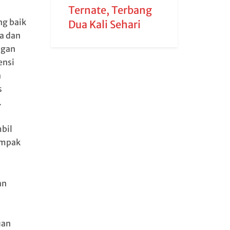
Ternate, Terbang
ng baik
Dua Kali Sehari
a dan
ngan
ensi
a
s
.
bil
ampak
an
uan