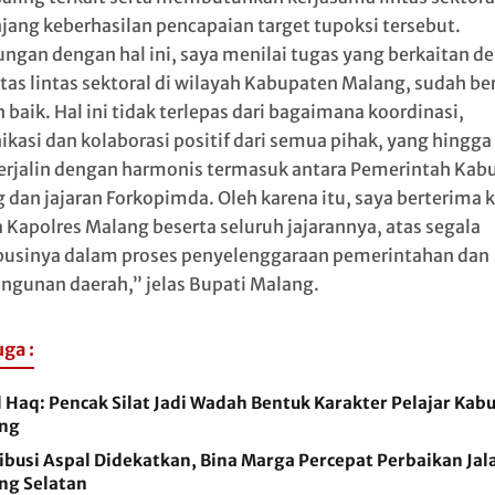
ang keberhasilan pencapaian target tupoksi tersebut.
ngan dengan hal ini, saya menilai tugas yang berkaitan d
itas lintas sektoral di wilayah Kabupaten Malang, sudah be
baik. Hal ini tidak terlepas dari bagaimana koordinasi,
kasi dan kolaborasi positif dari semua pihak, yang hingga 
terjalin dengan harmonis termasuk antara Pemerintah Kab
 dan jajaran Forkopimda. Oleh karena itu, saya berterima 
 Kapolres Malang beserta seluruh jajarannya, atas segala
businya dalam proses penyelenggaraan pemerintahan dan
gunan daerah,” jelas Bupati Malang.
uga :
l Haq: Pencak Silat Jadi Wadah Bentuk Karakter Pelajar Kab
ng
ibusi Aspal Didekatkan, Bina Marga Percepat Perbaikan Jal
ng Selatan