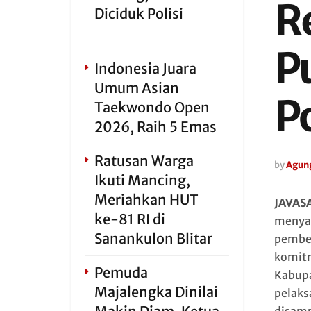
R
Diciduk Polisi
P
Indonesia Juara
Umum Asian
P
Taekwondo Open
2026, Raih 5 Emas
Ratusan Warga
by
Agun
Ikuti Mancing,
Meriahkan HUT
JAVAS
ke-81 RI di
menyam
Sanankulon Blitar
pember
komitm
Pemuda
Kabupa
Majalengka Dinilai
pelaks