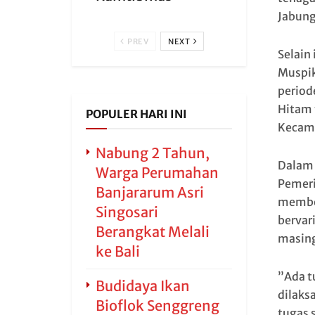
Jabung
PREV
NEXT
Selain
Muspik
period
Hitam 
POPULER HARI INI
Kecama
Nabung 2 Tahun,
Dalam 
Warga Perumahan
Pemeri
Banjararum Asri
member
Singosari
bervar
Berangkat Melali
masing
ke Bali
”Ada t
Budidaya Ikan
dilaks
Bioflok Senggreng
tugas 