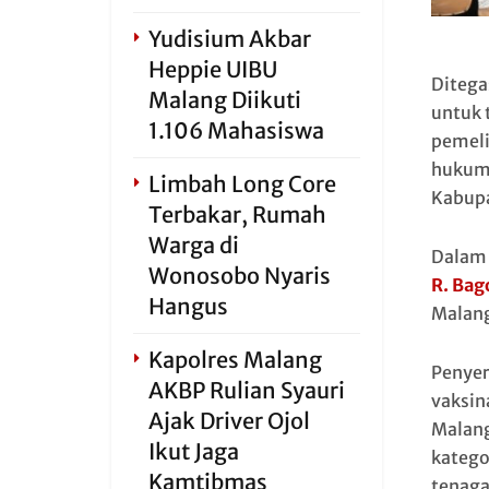
Yudisium Akbar
Heppie UIBU
Ditega
Malang Diikuti
untuk 
1.106 Mahasiswa
pemeli
hukum,
Limbah Long Core
Kabupa
Terbakar, Rumah
Warga di
Dalam 
Wonosobo Nyaris
R. Bag
Hangus
Malang
Kapolres Malang
Penyer
AKBP Rulian Syauri
vaksin
Ajak Driver Ojol
Malang
Ikut Jaga
katego
Kamtibmas
tenaga