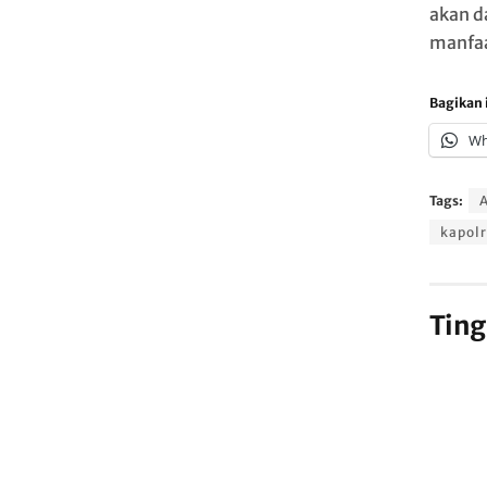
akan d
manfaa
Bagikan i
Wh
Tags:
kapol
Ting