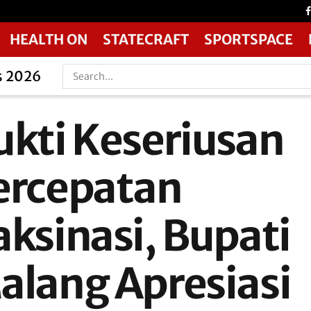
HEALTH ON
STATECRAFT
SPORTSPACE
s 2026
ukti Keseriusan
ercepatan
aksinasi, Bupati
alang Apresiasi