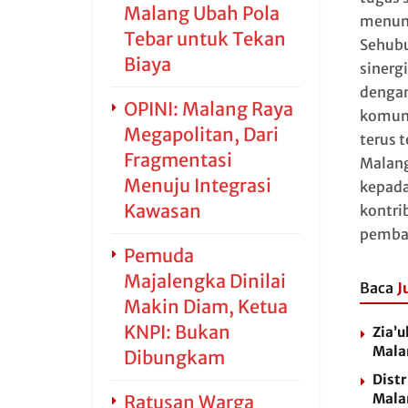
Malang Ubah Pola
menunj
Tebar untuk Tekan
Sehubu
Biaya
sinerg
dengan 
OPINI: Malang Raya
komuni
Megapolitan, Dari
terus 
Fragmentasi
Malang
Menuju Integrasi
kepada
Kawasan
kontri
pemban
Pemuda
Majalengka Dinilai
Baca
J
Makin Diam, Ketua
KNPI: Bukan
Zia’u
Mala
Dibungkam
Distr
Mala
Ratusan Warga