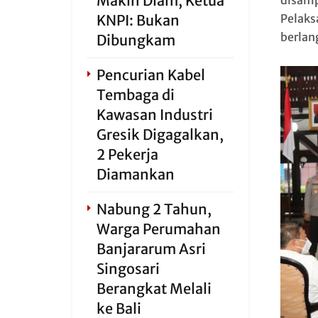
Makin Diam, Ketua
disamp
KNPI: Bukan
Pelaks
berlan
Dibungkam
Pencurian Kabel
Tembaga di
Kawasan Industri
Gresik Digagalkan,
2 Pekerja
Diamankan
Nabung 2 Tahun,
Warga Perumahan
Banjararum Asri
Singosari
Berangkat Melali
ke Bali