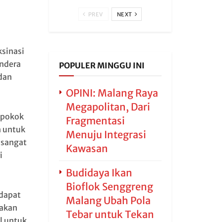
PREV
NEXT
sinasi
ndera
POPULER MINGGU INI
dan
OPINI: Malang Raya
Megapolitan, Dari
 pokok
Fragmentasi
h untuk
Menuju Integrasi
 sangat
Kawasan
i
Budidaya Ikan
Bioflok Senggreng
dapat
Malang Ubah Pola
pakan
Tebar untuk Tekan
l untuk