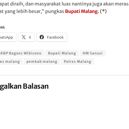
apat diraih, dan masyarakat luas nantinya juga akan mera
t yang lebih besar,” pungkas
Bupati Malang.
(*)
ni:
atsApp
X
Facebook
AKBP Bagoes Wibisono
Bupati Malang
HM Sanusi
res malang
pemkab malang
Polres Malang
galkan Balasan