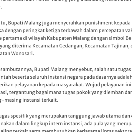
.
 itu, Bupati Malang juga menyerahkan punishment kepada
a dengan peringkat ketiga terbawah dalam percepatan vak
e pertama di wilayah Kabupaten Malang dengan simbol Be
yang diterima Kecamatan Gedangan, Kecamatan Tajinan, 
tan Wonosari.
sambutannya, Bupati Malang menyebut, salah satu tugas
ntah beserta seluruh instansi negara pada dasarnya adala
ikan pelayanan kepada masyarakat. Wujud pelayanan ini
iasi, tergantung bagaimana tugas pokok yang diemban dar
-masing instansi terkait.
ugas spesifik yang merupakan tanggung jawab utama dan 
anakan dalam lingkup intern instansi, ada pula yang meru
saling terkait serta membutuhkan kerjasama lintas sektora