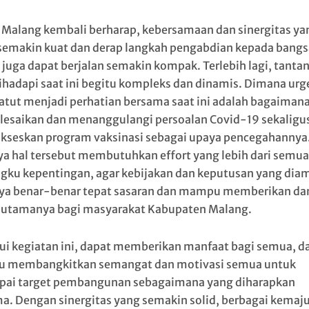
 Malang kembali berharap, kebersamaan dan sinergitas ya
semakin kuat dan derap langkah pengabdian kepada bangs
 juga dapat berjalan semakin kompak. Terlebih lagi, tanta
ihadapi saat ini begitu kompleks dan dinamis. Dimana urg
atut menjadi perhatian bersama saat ini adalah bagaiman
esaikan dan menanggulangi persoalan Covid-19 sekaligu
seskan program vaksinasi sebagai upaya pencegahannya
ya hal tersebut membutuhkan effort yang lebih dari semua
ku kepentingan, agar kebijakan dan keputusan yang diam
ya benar-benar tepat sasaran dan mampu memberikan d
f utamanya bagi masyarakat Kabupaten Malang.
ui kegiatan ini, dapat memberikan manfaat bagi semua, d
 membangkitkan semangat dan motivasi semua untuk
ai target pembangunan sebagaimana yang diharapkan
a. Dengan sinergitas yang semakin solid, berbagai kemaj