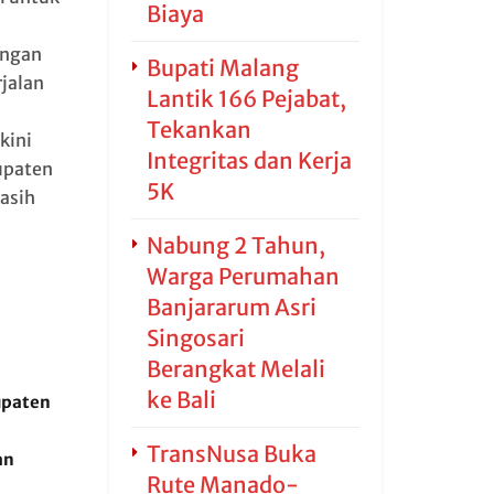
Biaya
engan
Bupati Malang
rjalan
Lantik 166 Pejabat,
Tekankan
kini
Integritas dan Kerja
upaten
5K
kasih
Nabung 2 Tahun,
Warga Perumahan
Banjararum Asri
Singosari
Berangkat Melali
ke Bali
upaten
TransNusa Buka
an
Rute Manado-