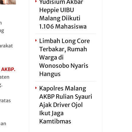
Yudisium Akbar
Heppie UIBU
Malang Diikuti
h
1.106 Mahasiswa
ng
Limbah Long Core
arakat
Terbakar, Rumah
Warga di
Wonosobo Nyaris
, AKBP.
Hangus
aten
g.
Kapolres Malang
AKBP Rulian Syauri
ratas
Ajak Driver Ojol
Ikut Jaga
Kamtibmas
uan