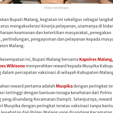
(Foto: Istimewa)
skan Bupati Malang, kegiatan ini sekaligus sebagai langka
terus mengakselerasi kinerja pelayanan, utamanya di bida
haraan keamanan dan ketertiban masyarakat, penegakan
 perlindungan, pengayoman dan pelayanan kepada masy
ten Malang.
kesempatan ini, Bupati Malang bersama
Kapolres Malang
oes Wibisono
menyerahkan reward kepada Muspika Kabup
 dalam percepatan vaksinasi di wilayah Kabupaten Malan
ahan reward pertama adalah
Muspika
dengan peringkat te
asi tertinggi dengan bantuan tenaga kesehatan dari Polres
 yang disandang Kecamatan Dampit. Selanjutnya, reward
ri Muspika dengan peringkat teratas vaksinasi tanpa bant
 kesehatan dari Polres Malang yang disandang Kecamatan