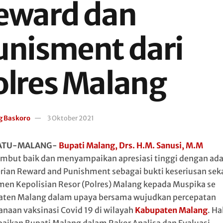
eward dan
unisment dari
olres Malang
g Baskoro
3 Oktober 2021
ATU-MALANG-
Bupati Malang, Drs. H.M. Sanusi, M.M
but baik dan menyampaikan apresiasi tinggi dengan ad
ian Reward and Punishment sebagai bukti keseriusan sek
en Kepolisian Resor (Polres) Malang kepada Muspika se
ten Malang dalam upaya bersama wujudkan percepatan
anaan vaksinasi Covid 19 di wilayah
Kabupaten Malang
. Ha