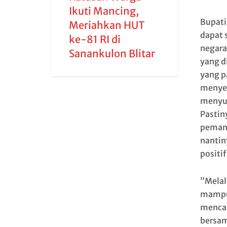
Ikuti Mancing,
Bupati
Meriahkan HUT
dapat 
ke-81 RI di
negara
Sanankulon Blitar
yang d
yang p
menyel
menyuk
Pastin
pemang
nantin
positi
”Melal
mampu
mencap
bersam