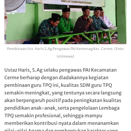
Pembinaan Ust. Haris S.Ag Pengawas PAI Kemenag Kec. Cerme. (Foto:
Istimewa)
Ustaz Haris, S.Ag selaku pengawas PAI Kecamatan
Cerme berharap dengan diadakannya kegiatan
pembinaan guru TPQ ini, kualitas SDM guru TPQ
semakin meningkat, yang tentunya secara langsung
akan berpengaruh positif pada peningkatan kualitas
pendidikan anak-anak, serta pengelolaan Lembaga
TPQ semakin profesional, sehingga mampu
memberikan kontribusi nyata dalam menanamkan
nilai-nilai Agama dan pembentukan karakter yang