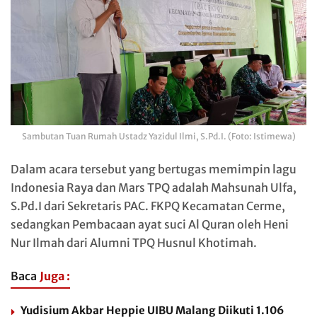
Sambutan Tuan Rumah Ustadz Yazidul Ilmi, S.Pd.I. (Foto: Istimewa)
Dalam acara tersebut yang bertugas memimpin lagu
Indonesia Raya dan Mars TPQ adalah Mahsunah Ulfa,
S.Pd.I dari Sekretaris PAC. FKPQ Kecamatan Cerme,
sedangkan Pembacaan ayat suci Al Quran oleh Heni
Nur Ilmah dari Alumni TPQ Husnul Khotimah.
Baca
Juga :
Yudisium Akbar Heppie UIBU Malang Diikuti 1.106