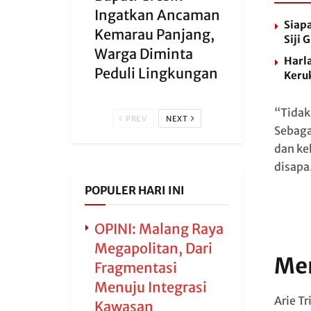
Ingatkan Ancaman
Siapa
Kemarau Panjang,
Siji 
Warga Diminta
Harla
Peduli Lingkungan
Keru
“Tidak
PREV
NEXT
Sebaga
dan ke
disapa
POPULER HARI INI
OPINI: Malang Raya
Megapolitan, Dari
Me
Fragmentasi
Menuju Integrasi
Arie T
Kawasan