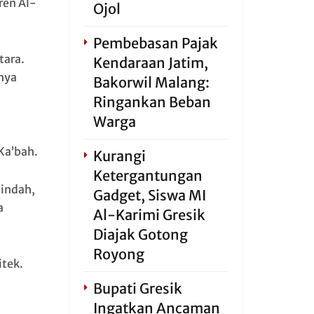
ren Al-
Ojol
Pembebasan Pajak
tara.
Kendaraan Jatim,
hya
Bakorwil Malang:
Ringankan Beban
Warga
Ka’bah.
Kurangi
Ketergantungan
 indah,
Gadget, Siswa MI
a
Al-Karimi Gresik
Diajak Gotong
Royong
tek.
Bupati Gresik
Ingatkan Ancaman