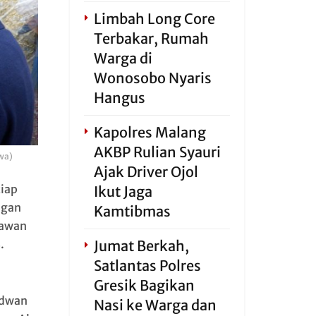
Limbah Long Core
Terbakar, Rumah
Warga di
Wonosobo Nyaris
Hangus
Kapolres Malang
AKBP Rulian Syauri
wa)
Ajak Driver Ojol
tiap
Ikut Jaga
ngan
Kamtibmas
gawan
Jumat Berkah,
.
Satlantas Polres
Gresik Bagikan
idwan
Nasi ke Warga dan