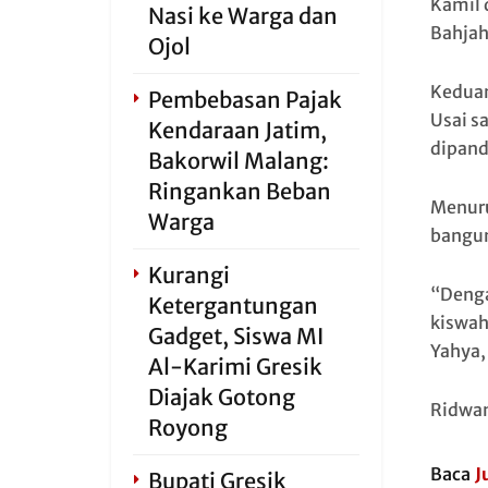
Kamil 
Nasi ke Warga dan
Bahjah
Ojol
Keduan
Pembebasan Pajak
Usai s
Kendaraan Jatim,
dipand
Bakorwil Malang:
Ringankan Beban
Menuru
Warga
bangun
Kurangi
“Denga
Ketergantungan
kiswah
Gadget, Siswa MI
Yahya,
Al-Karimi Gresik
Diajak Gotong
Ridwan
Royong
Baca
J
Bupati Gresik