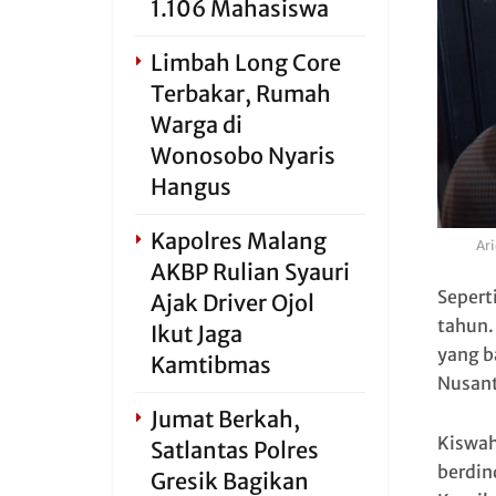
1.106 Mahasiswa
Limbah Long Core
Terbakar, Rumah
Warga di
Wonosobo Nyaris
Hangus
Kapolres Malang
Ar
AKBP Rulian Syauri
Seperti
Ajak Driver Ojol
tahun.
Ikut Jaga
yang b
Kamtibmas
Nusant
Jumat Berkah,
Kiswah
Satlantas Polres
berdin
Gresik Bagikan