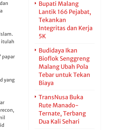
Bupati Malang
 dan
a
Lantik 166 Pejabat,
Tekankan
Integritas dan Kerja
Islam.
5K
 itulah
Budidaya Ikan
 papar
Bioflok Senggreng
Malang Ubah Pola
Tebar untuk Tekan
id yang
Biaya
TransNusa Buka
ar
Rute Manado-
recon,
Ternate, Terbang
mil
Dua Kali Sehari
id