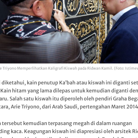
ie Triyono Memperlihatkan Kaligrafi Kiswah pada Ridwan Kamil. (Foto: Istime
 diketahui, kain penutup Ka’bah atau kiswah ini diganti se
 Kain hitam yang lama dilepas untuk kemudian diganti de
aru. Salah satu kiswah itu diperoleh oleh pendiri Graha Be
ara, Arie Triyono, dari Arab Saudi, pertengahan Maret 2014
 tersebut kemudian terpasang megah di dalam ruangan
ding kaca. Keagungan kiswah ini diapresiasi oleh arsitek R