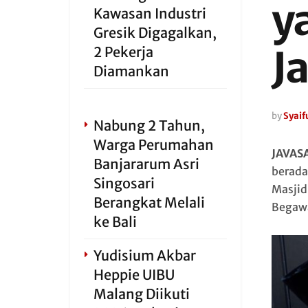
y
Kawasan Industri
Gresik Digagalkan,
J
2 Pekerja
Diamankan
by
Syaifu
Nabung 2 Tahun,
Warga Perumahan
JAVAS
Banjararum Asri
berada
Singosari
Masjid
Berangkat Melali
Begawa
ke Bali
Yudisium Akbar
Heppie UIBU
Malang Diikuti