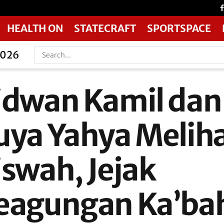
HEALTH ON
STATECRAFT
SPORTSPACE
2026
idwan Kamil dan
uya Yahya Melih
iswah, Jejak
eagungan Ka’ba