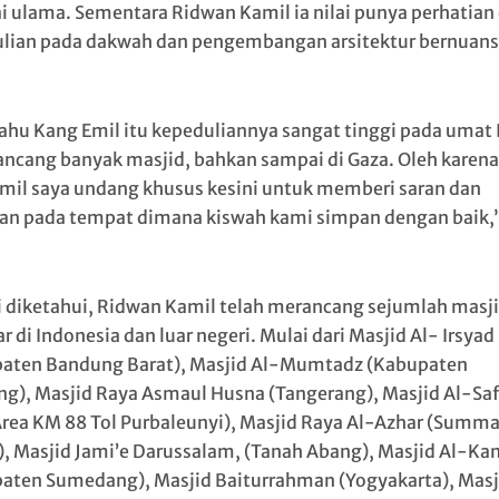
i ulama. Sementara Ridwan Kamil ia nilai punya perhatian
lian pada dakwah dan pengembangan arsitektur bernuans
tahu Kang Emil itu kepeduliannya sangat tinggi pada umat 
ancang banyak masjid, bahkan sampai di Gaza. Oleh karena
mil saya undang khusus kesini untuk memberi saran dan
n pada tempat dimana kiswah kami simpan dengan baik,”
i diketahui, Ridwan Kamil telah merancang sejumlah masj
r di Indonesia dan luar negeri. Mulai dari Masjid Al- Irsyad
aten Bandung Barat), Masjid Al-Mumtadz (Kabupaten
g), Masjid Raya Asmaul Husna (Tangerang), Masjid Al-Saf
Area KM 88 Tol Purbaleunyi), Masjid Raya Al-Azhar (Summa
), Masjid Jami’e Darussalam, (Tanah Abang), Masjid Al-Ka
aten Sumedang), Masjid Baiturrahman (Yogyakarta), Masj