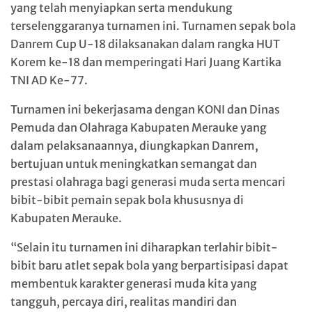
yang telah menyiapkan serta mendukung
terselenggaranya turnamen ini. Turnamen sepak bola
Danrem Cup U-18 dilaksanakan dalam rangka HUT
Korem ke-18 dan memperingati Hari Juang Kartika
TNI AD Ke-77.
Turnamen ini bekerjasama dengan KONI dan Dinas
Pemuda dan Olahraga Kabupaten Merauke yang
dalam pelaksanaannya, diungkapkan Danrem,
bertujuan untuk meningkatkan semangat dan
prestasi olahraga bagi generasi muda serta mencari
bibit-bibit pemain sepak bola khususnya di
Kabupaten Merauke.
“Selain itu turnamen ini diharapkan terlahir bibit-
bibit baru atlet sepak bola yang berpartisipasi dapat
membentuk karakter generasi muda kita yang
tangguh, percaya diri, realitas mandiri dan