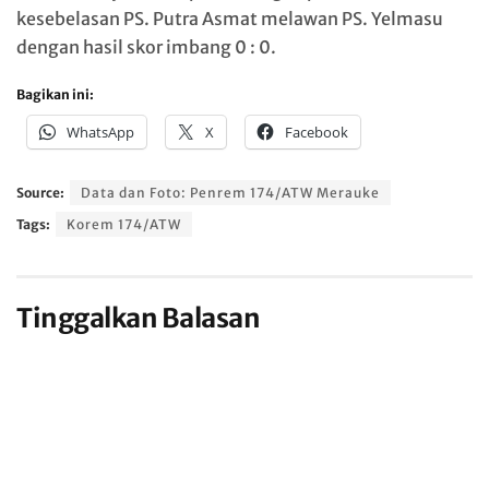
kesebelasan PS. Putra Asmat melawan PS. Yelmasu
dengan hasil skor imbang 0 : 0.
Bagikan ini:
WhatsApp
X
Facebook
Source:
Data dan Foto: Penrem 174/ATW Merauke
Tags:
Korem 174/ATW
Tinggalkan Balasan