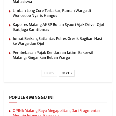
Mahasiswa
Limbah Long Core Terbakar, Rumah Warga di
Wonosobo Nyaris Hangus
Kapolres Malang AKBP Rulian Syauri Ajak Driver Ojol
Ikut Jaga Kamtibmas
Jumat Berkah, Satlantas Polres Gresik Bagikan Nasi
ke Warga dan Ojol
Pembebasan Pajak Kendaraan Jatim, Bakorwil
Malang: Ringankan Beban Warga
PREV
NEXT
POPULER MINGGU INI
OPINI: Malang Raya Megapolitan, Dari Fragmentasi
Menuju Integrasi Kawasan