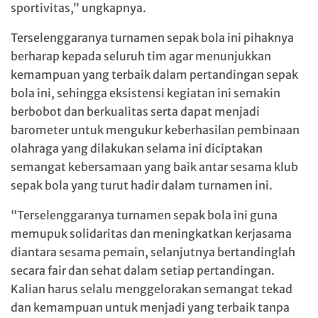
sportivitas,” ungkapnya.
Terselenggaranya turnamen sepak bola ini pihaknya
berharap kepada seluruh tim agar menunjukkan
kemampuan yang terbaik dalam pertandingan sepak
bola ini, sehingga eksistensi kegiatan ini semakin
berbobot dan berkualitas serta dapat menjadi
barometer untuk mengukur keberhasilan pembinaan
olahraga yang dilakukan selama ini diciptakan
semangat kebersamaan yang baik antar sesama klub
sepak bola yang turut hadir dalam turnamen ini.
“Terselenggaranya turnamen sepak bola ini guna
memupuk solidaritas dan meningkatkan kerjasama
diantara sesama pemain, selanjutnya bertandinglah
secara fair dan sehat dalam setiap pertandingan.
Kalian harus selalu menggelorakan semangat tekad
dan kemampuan untuk menjadi yang terbaik tanpa