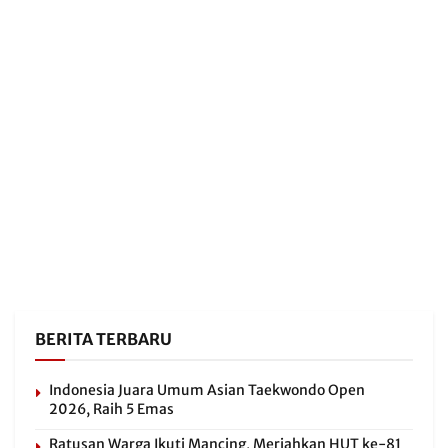
BERITA TERBARU
Indonesia Juara Umum Asian Taekwondo Open
2026, Raih 5 Emas
Ratusan Warga Ikuti Mancing, Meriahkan HUT ke-81