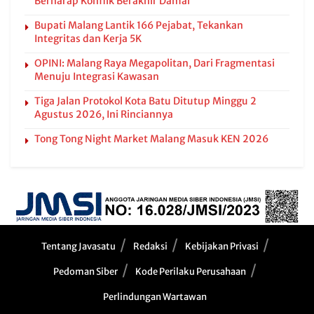
Berharap Konflik Berakhir Damai
Bupati Malang Lantik 166 Pejabat, Tekankan
Integritas dan Kerja 5K
OPINI: Malang Raya Megapolitan, Dari Fragmentasi
Menuju Integrasi Kawasan
Tiga Jalan Protokol Kota Batu Ditutup Minggu 2
Agustus 2026, Ini Rinciannya
Tong Tong Night Market Malang Masuk KEN 2026
Tentang Javasatu
Redaksi
Kebijakan Privasi
Pedoman Siber
Kode Perilaku Perusahaan
Perlindungan Wartawan