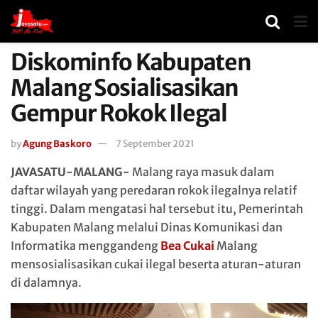
Diskominfo Kabupaten
Malang Sosialisasikan
Gempur Rokok Ilegal
by
Agung Baskoro
7 September 2021
JAVASATU-MALANG-
Malang raya masuk dalam
daftar wilayah yang peredaran rokok ilegalnya relatif
tinggi. Dalam mengatasi hal tersebut itu, Pemerintah
Kabupaten Malang melalui Dinas Komunikasi dan
Informatika menggandeng
Bea Cukai
Malang
mensosialisasikan cukai ilegal beserta aturan-aturan
di dalamnya.