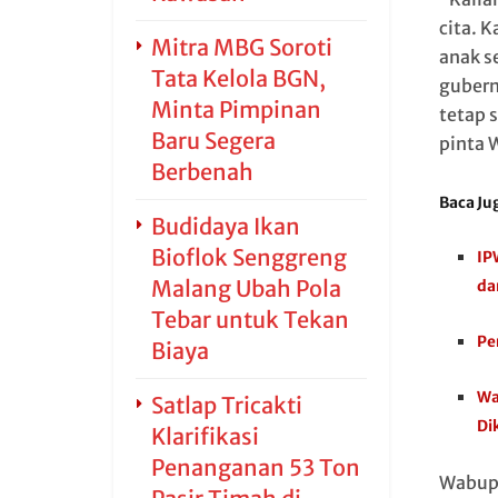
cita. 
Mitra MBG Soroti
anak s
Tata Kelola BGN,
gubern
Minta Pimpinan
tetap 
Baru Segera
pinta 
Berbenah
Baca Ju
Budidaya Ikan
Bioflok Senggreng
IP
Malang Ubah Pola
da
Tebar untuk Tekan
Pe
Biaya
Wa
Satlap Tricakti
Di
Klarifikasi
Penanganan 53 Ton
Wabup 