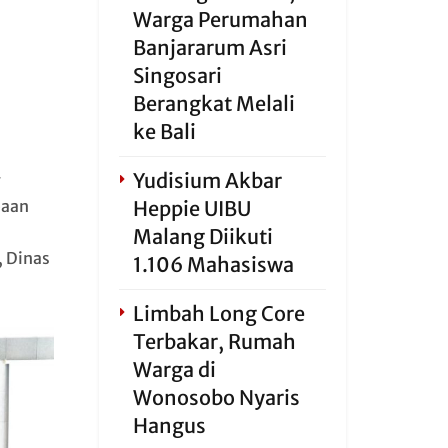
Warga Perumahan
Banjararum Asri
Singosari
Berangkat Melali
ke Bali
Yudisium Akbar
g
paan
Heppie UIBU
Malang Diikuti
 Dinas
1.106 Mahasiswa
Limbah Long Core
Terbakar, Rumah
Warga di
Wonosobo Nyaris
Hangus