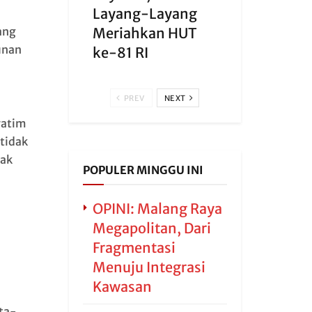
Layang-Layang
ang
Meriahkan HUT
unan
ke-81 RI
PREV
NEXT
yatim
 tidak
hak
POPULER MINGGU INI
OPINI: Malang Raya
Megapolitan, Dari
Fragmentasi
Menuju Integrasi
Kawasan
ta-