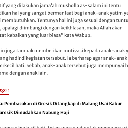
atif yang dilakukan jama’ah musholla as-salam ini tentu
ikan hal yang sangat bermanfaat bagi anak-anak yatim y
ni membutuhkan. Tentunya hal ini juga sesuai dengan tunt
 apalagi diimbangi dengan keikhlasan, maka Allah akan
at kebaikan yang luar biasa” kata Wabup.
in juga tampak memberikan motivasi kepada anak-anak 
yang hadir dikegiatan tersebut. Ia berharap agar anak-anak
berkecil hati. Sebab, anak-anak tersebut juga mempunyai 
ama dengan anak lain.
uga :
ku Pembacokan di Gresik Ditangkap di Malang Usai Kabur
Gresik Dimudahkan Nabung Haji
n jangan berkecil hati, tetap semangat untuk menggapai ci