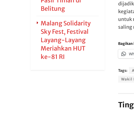
Pasir Timah di
dijadi
Belitung
kegiat
untuk 
Malang Solidarity
salin
Sky Fest, Festival
Layang-Layang
Bagikan i
Meriahkan HUT
Wh
ke-81 RI
Tags:
Wakil 
Ting