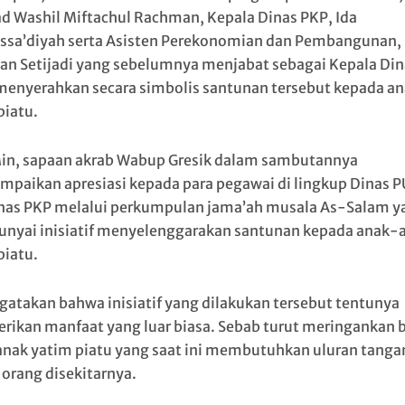
 Washil Miftachul Rachman, Kepala Dinas PKP, Ida
ussa’diyah serta Asisten Perekonomian dan Pembangunan,
n Setijadi yang sebelumnya menjabat sebagai Kepala Din
enyerahkan secara simbolis santunan tersebut kepada an
piatu.
in, sapaan akrab Wabup Gresik dalam sambutannya
paikan apresiasi kepada para pegawai di lingkup Dinas 
nas PKP melalui perkumpulan jama’ah musala As-Salam y
yai inisiatif menyelenggarakan santunan kepada anak-
piatu.
gatakan bahwa inisiatif yang dilakukan tersebut tentunya
ikan manfaat yang luar biasa. Sebab turut meringankan 
nak yatim piatu yang saat ini membutuhkan uluran tangan
orang disekitarnya.