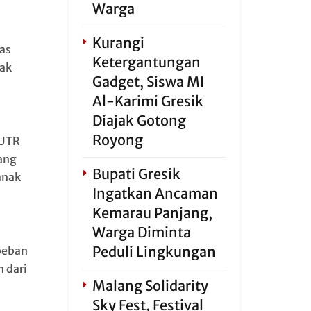
Warga
Kurangi
as
Ketergantungan
ak
Gadget, Siswa MI
Al-Karimi Gresik
Diajak Gotong
Royong
PUTR
ang
Bupati Gresik
anak
Ingatkan Ancaman
Kemarau Panjang,
Warga Diminta
Peduli Lingkungan
beban
 dari
Malang Solidarity
Sky Fest, Festival