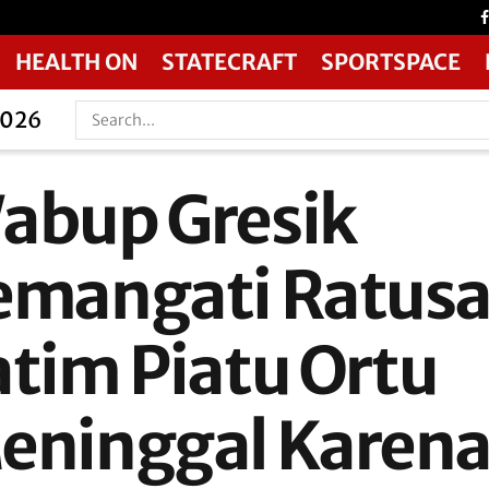
HEALTH ON
STATECRAFT
SPORTSPACE
2026
abup Gresik
emangati Ratus
atim Piatu Ortu
eninggal Karen