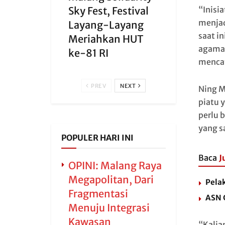
“Inisi
Sky Fest, Festival
menjad
Layang-Layang
saat i
Meriahkan HUT
agama,
ke-81 RI
mencat
PREV
NEXT
Ning M
piatu 
perlu 
yang s
POPULER HARI INI
Baca
J
OPINI: Malang Raya
Megapolitan, Dari
Pela
Fragmentasi
ASN 
Menuju Integrasi
Kawasan
“Kalia