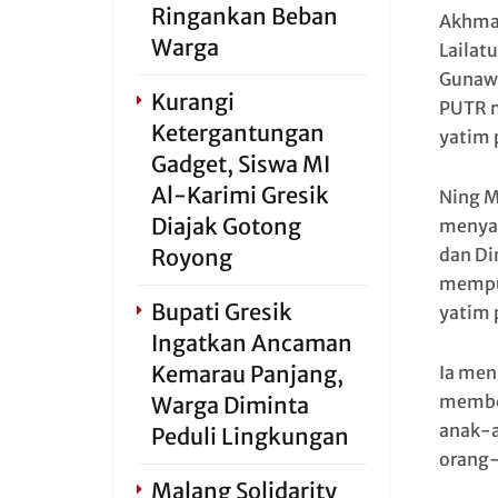
Ringankan Beban
Akhmad
Warga
Lailat
Gunawa
Kurangi
PUTR m
Ketergantungan
yatim 
Gadget, Siswa MI
Al-Karimi Gresik
Ning M
Diajak Gotong
menyam
dan Di
Royong
mempun
Bupati Gresik
yatim 
Ingatkan Ancaman
Kemarau Panjang,
Ia men
member
Warga Diminta
anak-a
Peduli Lingkungan
orang-
Malang Solidarity