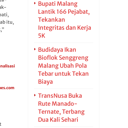
Bupati Malang
ak-
Lantik 166 Pejabat,
ati,
Tekankan
b itu,
Integritas dan Kerja
,”
5K
Budidaya Ikan
Bioflok Senggreng
Malang Ubah Pola
nalisasi
Tebar untuk Tekan
Biaya
imes.com
TransNusa Buka
Rute Manado-
Ternate, Terbang
Dua Kali Sehari
t