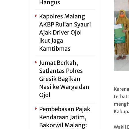
Hangus
Kapolres Malang
AKBP Rulian Syauri
Ajak Driver Ojol
Ikut Jaga
Kamtibmas
Jumat Berkah,
Satlantas Polres
Gresik Bagikan
Nasi ke Warga dan
Karena
Ojol
terbat
mengha
Pembebasan Pajak
Kabupa
Kendaraan Jatim,
Bakorwil Malang:
Wakil 