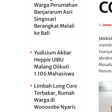
C
Warga Perumahan
Banjararum Asri
Singosari
Berangkat Melali
by
Javas
ke Bali
JAVAS
member
tuanya
Yudisium Akbar
akrabn
Heppie UIBU
Musala
Malang Diikuti
Peruma
1.106 Mahasiswa
Limbah Long Core
Terbakar, Rumah
Warga di
Wonosobo Nyaris