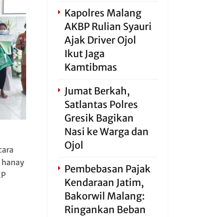
Kapolres Malang
AKBP Rulian Syauri
Ajak Driver Ojol
Ikut Jaga
Kamtibmas
Jumat Berkah,
Satlantas Polres
Gresik Bagikan
Nasi ke Warga dan
Ojol
cara
n hanay
Pembebasan Pajak
KP
Kendaraan Jatim,
Bakorwil Malang:
Ringankan Beban