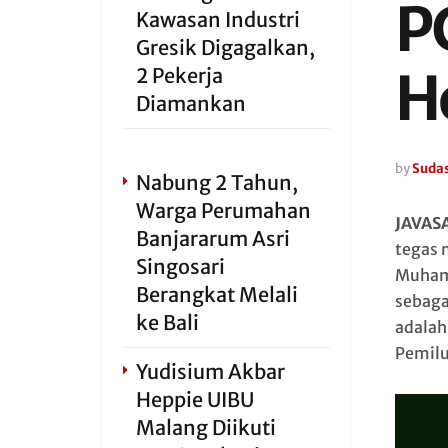
P
Kawasan Industri
Gresik Digagalkan,
H
2 Pekerja
Diamankan
by
Sudas
Nabung 2 Tahun,
Warga Perumahan
JAVAS
Banjararum Asri
tegas 
Singosari
Muhamm
Berangkat Melali
sebaga
ke Bali
adalah
Pemilu
Yudisium Akbar
Heppie UIBU
Malang Diikuti