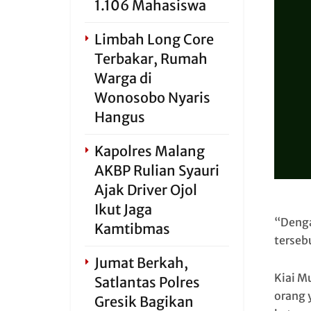
1.106 Mahasiswa
Limbah Long Core
Terbakar, Rumah
Warga di
Wonosobo Nyaris
Hangus
Kapolres Malang
AKBP Rulian Syauri
Ajak Driver Ojol
Ikut Jaga
“Denga
Kamtibmas
terseb
Jumat Berkah,
Kiai M
Satlantas Polres
orang 
Gresik Bagikan