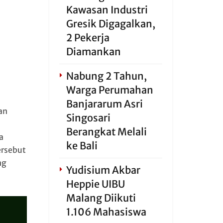
Kawasan Industri
Gresik Digagalkan,
2 Pekerja
Diamankan
Nabung 2 Tahun,
Warga Perumahan
Banjararum Asri
an
Singosari
Berangkat Melali
a
ke Bali
ersebut
ng
Yudisium Akbar
Heppie UIBU
Malang Diikuti
1.106 Mahasiswa