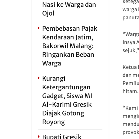
ketega
Nasi ke Warga dan
warga 
Ojol
panutan
Pembebasan Pajak
“Warga
Kendaraan Jatim,
Insya 
Bakorwil Malang:
sejuk,
Ringankan Beban
Warga
Ketua 
dan me
Kurangi
Pemilu
Ketergantungan
hitam.
Gadget, Siswa MI
Al-Karimi Gresik
“Kami 
Diajak Gotong
mengim
Royong
menduk
provok
Bupati Gresik