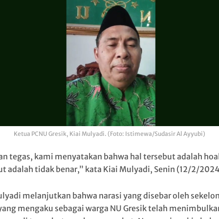
Ketua PCNU Gresik, Kiai Mulyadi. (Foto: Istimewa/Sudasir Al Ayyubi)
n tegas, kami menyatakan bahwa hal tersebut adalah hoak
ut adalah tidak benar,” kata Kiai Mulyadi, Senin (12/2/2024
ulyadi melanjutkan bahwa narasi yang disebar oleh sekel
yang mengaku sebagai warga NU Gresik telah menimbulka