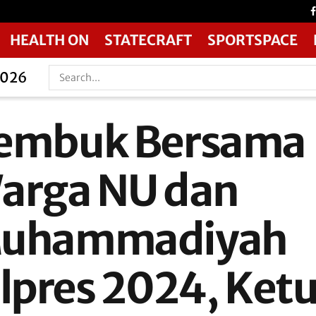
HEALTH ON
STATECRAFT
SPORTSPACE
2026
embuk Bersama
arga NU dan
uhammadiyah
ilpres 2024, Ket