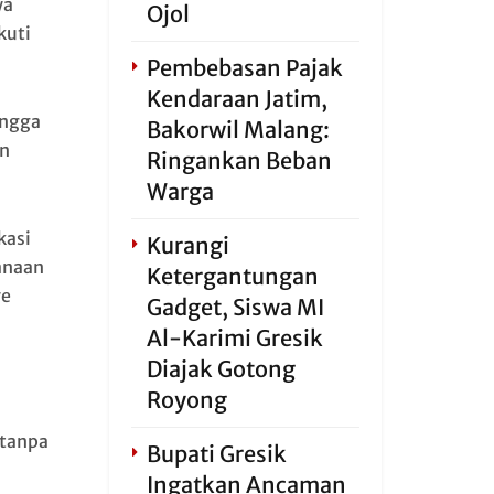
wa
Ojol
kuti
Pembebasan Pajak
Kendaraan Jatim,
ingga
Bakorwil Malang:
an
Ringankan Beban
Warga
kasi
Kurangi
anaan
Ketergantungan
ye
Gadget, Siswa MI
Al-Karimi Gresik
Diajak Gotong
Royong
 tanpa
Bupati Gresik
Ingatkan Ancaman