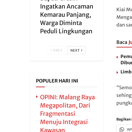
Ingatkan Ancaman
Kiai M
Kemarau Panjang,
Mengan
Warga Diminta
dan sa
Peduli Lingkungan
Baca
J
PREV
NEXT
Pemu
Dibu
Limb
POPULER HARI INI
“Semog
sehing
OPINI: Malang Raya
pungk
Megapolitan, Dari
Fragmentasi
Bagikan i
Menuju Integrasi
Kawasan
Wh