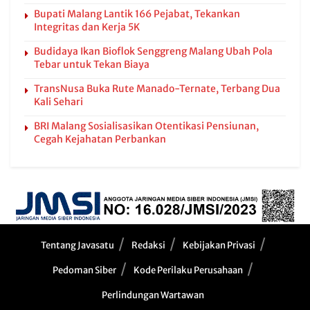
Bupati Malang Lantik 166 Pejabat, Tekankan
Integritas dan Kerja 5K
Budidaya Ikan Bioflok Senggreng Malang Ubah Pola
Tebar untuk Tekan Biaya
TransNusa Buka Rute Manado-Ternate, Terbang Dua
Kali Sehari
BRI Malang Sosialisasikan Otentikasi Pensiunan,
Cegah Kejahatan Perbankan
Tentang Javasatu
Redaksi
Kebijakan Privasi
Pedoman Siber
Kode Perilaku Perusahaan
Perlindungan Wartawan