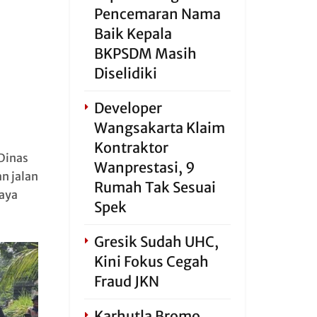
Pencemaran Nama
Baik Kepala
BKPSDM Masih
Diselidiki
Developer
Wangsakarta Klaim
Kontraktor
Dinas
Wanprestasi, 9
n jalan
Rumah Tak Sesuai
aya
Spek
Gresik Sudah UHC,
Kini Fokus Cegah
Fraud JKN
Karhutla Bromo