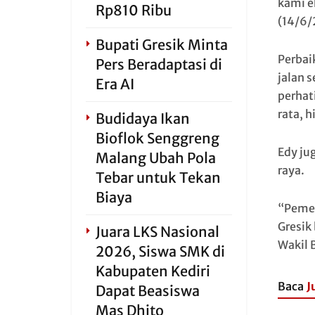
kami e
Rp810 Ribu
(14/6/
Bupati Gresik Minta
Perbai
Pers Beradaptasi di
jalan s
Era AI
perhat
rata, 
Budidaya Ikan
Bioflok Senggreng
Edy ju
Malang Ubah Pola
raya.
Tebar untuk Tekan
Biaya
“Pemer
Gresik
Juara LKS Nasional
Wakil 
2026, Siswa SMK di
Kabupaten Kediri
Baca
J
Dapat Beasiswa
Mas Dhito