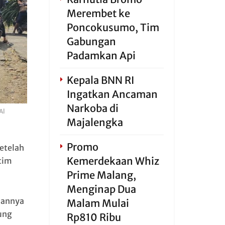
Merembet ke
Poncokusumo, Tim
Gabungan
Padamkan Api
Kepala BNN RI
Ingatkan Ancaman
Narkoba di
Al
Majalengka
Promo
etelah
Kemerdekaan Whiz
tim
Prime Malang,
Menginap Dua
lannya
Malam Mulai
ung
Rp810 Ribu