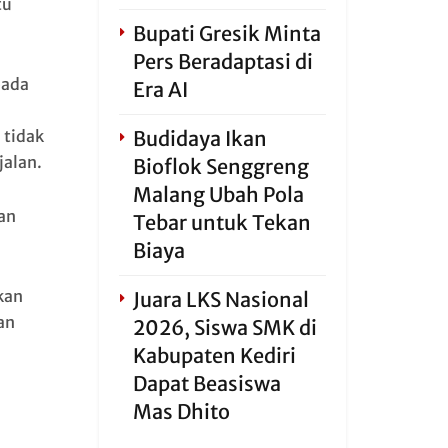
tu
Bupati Gresik Minta
Pers Beradaptasi di
pada
Era AI
u
Budidaya Ikan
 tidak
alan.
Bioflok Senggreng
Malang Ubah Pola
an
Tebar untuk Tekan
Biaya
kan
Juara LKS Nasional
an
2026, Siswa SMK di
Kabupaten Kediri
Dapat Beasiswa
Mas Dhito