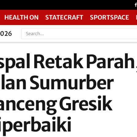
HEALTH ON
STATECRAFT
SPORTSPACE
2026
spal Retak Parah
alan Sumurber
anceng Gresik
iperbaiki