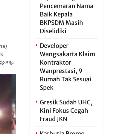
Pencemaran Nama
Baik Kepala
BKPSDM Masih
Diselidiki
Developer
ma)
Wangsakarta Klaim
ik
ggang.
Kontraktor
Wanprestasi, 9
Rumah Tak Sesuai
Spek
Gresik Sudah UHC,
Kini Fokus Cegah
Fraud JKN
Karhutla Bromo