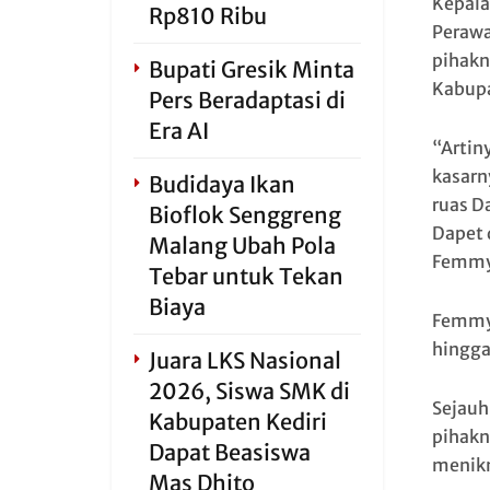
Kepala
Rp810 Ribu
Perawa
pihakn
Bupati Gresik Minta
Kabupa
Pers Beradaptasi di
Era AI
“Artin
kasarn
Budidaya Ikan
ruas D
Bioflok Senggreng
Dapet 
Malang Ubah Pola
Femmy,
Tebar untuk Tekan
Biaya
Femmy 
hingga 
Juara LKS Nasional
2026, Siswa SMK di
Sejauh
Kabupaten Kediri
pihakn
Dapat Beasiswa
menikm
Mas Dhito