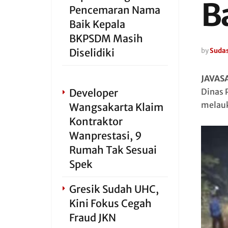
B
Pencemaran Nama
Baik Kepala
BKPSDM Masih
Diselidiki
by
Sudas
JAVAS
Developer
Dinas 
melauk
Wangsakarta Klaim
Kontraktor
Wanprestasi, 9
Rumah Tak Sesuai
Spek
Gresik Sudah UHC,
Kini Fokus Cegah
Fraud JKN