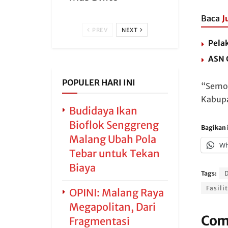
Baca
J
PREV
NEXT
Pela
ASN 
POPULER HARI INI
“Semog
Kabupa
Budidaya Ikan
Bioflok Senggreng
Bagikan i
Malang Ubah Pola
Wh
Tebar untuk Tekan
Biaya
Tags:
D
Fasili
OPINI: Malang Raya
Megapolitan, Dari
Com
Fragmentasi