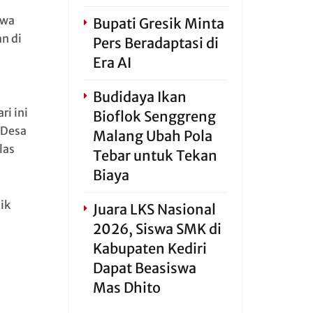
hwa
Bupati Gresik Minta
n di
Pers Beradaptasi di
Era AI
Budidaya Ikan
ri ini
Bioflok Senggreng
 Desa
Malang Ubah Pola
las
Tebar untuk Tekan
Biaya
ik
Juara LKS Nasional
2026, Siswa SMK di
Kabupaten Kediri
Dapat Beasiswa
Mas Dhito