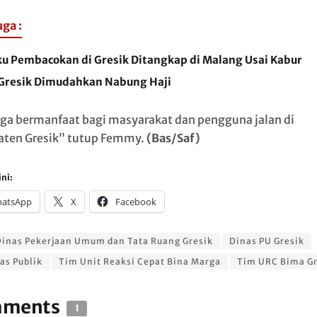
uga :
ku Pembacokan di Gresik Ditangkap di Malang Usai Kabur
Gresik Dimudahkan Nabung Haji
a bermanfaat bagi masyarakat dan pengguna jalan di
ten Gresik” tutup Femmy.
(Bas/Saf)
ni:
atsApp
X
Facebook
inas Pekerjaan Umum dan Tata Ruang Gresik
Dinas PU Gresik
tas Publik
Tim Unit Reaksi Cepat Bina Marga
Tim URC Bima Gr
ments
1