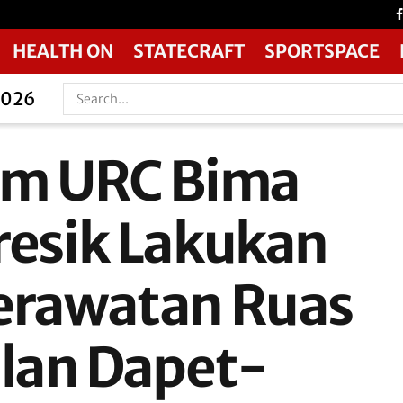
HEALTH ON
STATECRAFT
SPORTSPACE
2026
im URC Bima
resik Lakukan
erawatan Ruas
alan Dapet-