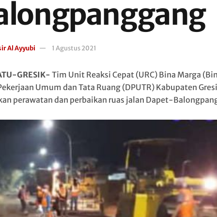
alongpanggang
ir Al Ayyubi
1 Agustus 2021
ATU-GRESIK-
Tim Unit Reaksi Cepat (URC) Bina Marga (Bi
Pekerjaan Umum dan Tata Ruang (DPUTR) Kabupaten Gres
an perawatan dan perbaikan ruas jalan Dapet-Balongpan