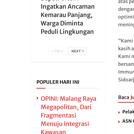
atas p
Ingatkan Ancaman
dengan
Kemarau Panjang,
optimi
Warga Diminta
mening
Peduli Lingkungan
“Kami 
kasih a
PREV
NEXT
Kami m
bersam
Immuni
Sidoar
POPULER HARI INI
Baca
J
OPINI: Malang Raya
Megapolitan, Dari
Pela
Fragmentasi
ASN 
Menuju Integrasi
Kawasan