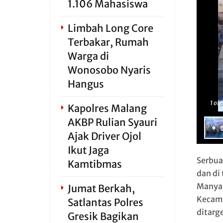
1.106 Mahasiswa
Limbah Long Core
Terbakar, Rumah
Warga di
Wonosobo Nyaris
Hangus
1
of 
Kapolres Malang
AKBP Rulian Syauri
Ajak Driver Ojol
Ikut Jaga
Serbua
Kamtibmas
dan di
Manya
Jumat Berkah,
Kecama
Satlantas Polres
ditarg
Gresik Bagikan