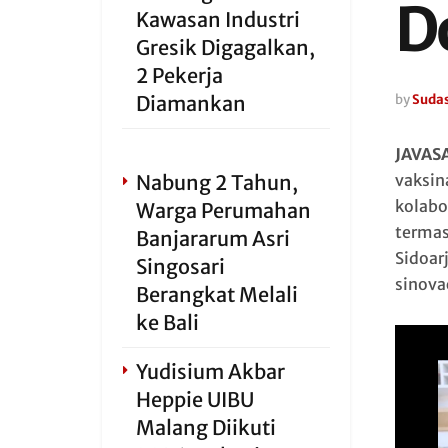
D
Kawasan Industri
Gresik Digagalkan,
2 Pekerja
Diamankan
by
Sudas
JAVAS
Nabung 2 Tahun,
vaksin
kolabo
Warga Perumahan
termas
Banjararum Asri
Sidoar
Singosari
sinova
Berangkat Melali
ke Bali
Yudisium Akbar
Heppie UIBU
Malang Diikuti