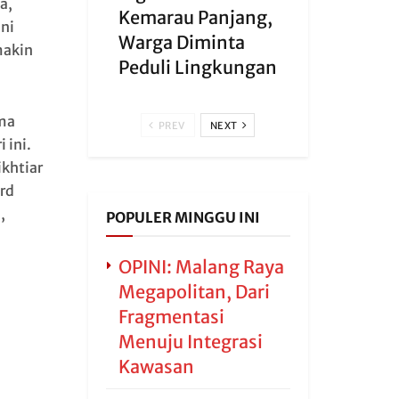
a,
Kemarau Panjang,
ani
Warga Diminta
makin
Peduli Lingkungan
ima
PREV
NEXT
 ini.
khtiar
rd
,
POPULER MINGGU INI
OPINI: Malang Raya
Megapolitan, Dari
Fragmentasi
Menuju Integrasi
Kawasan