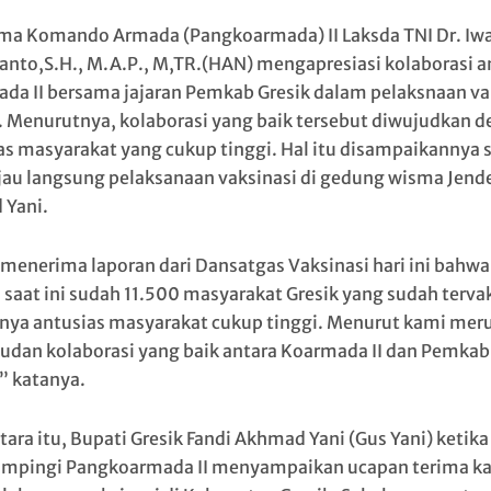
ma Komando Armada (Pangkoarmada) II Laksda TNI Dr. Iw
anto,S.H., M.A.P., M,TR.(HAN) mengapresiasi kolaborasi a
da II bersama jajaran Pemkab Gresik dalam pelaksnaan va
ni. Menurutnya, kolaborasi yang baik tersebut diwujudkan 
as masyarakat yang cukup tinggi. Hal itu disampaikannya 
au langsung pelaksanaan vaksinasi di gedung wisma Jende
Yani.
menerima laporan dari Dansatgas Vaksinasi hari ini bahwa
 saat ini sudah 11.500 masyarakat Gresik yang sudah terva
tinya antusias masyarakat cukup tinggi. Menurut kami me
udan kolaborasi yang baik antara Koarmada II dan Pemkab
,” katanya.
ara itu, Bupati Gresik Fandi Akhmad Yani (Gus Yani) ketika
pingi Pangkoarmada II menyampaikan ucapan terima ka