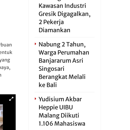
Kawasan Industri
Gresik Digagalkan,
2 Pekerja
Diamankan
Nabung 2 Tahun,
rbuan
Warga Perumahan
bentuk
 yang
Banjararum Asri
baya,
Singosari
n
Berangkat Melali
ke Bali
Yudisium Akbar
Heppie UIBU
Malang Diikuti
1.106 Mahasiswa