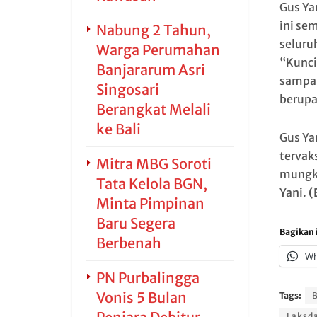
Gus Ya
ini se
Nabung 2 Tahun,
seluru
Warga Perumahan
“Kunci
Banjararum Asri
sampai 
Singosari
berupa
Berangkat Melali
ke Bali
Gus Ya
tervak
Mitra MBG Soroti
mungki
Tata Kelola BGN,
Yani.
(
Minta Pimpinan
Baru Segera
Bagikan i
Berbenah
Wh
PN Purbalingga
Vonis 5 Bulan
Tags:
B
Laksda