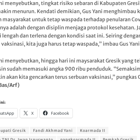
ni menyebutkan, tingkat risiko sebaran di Kabupaten Gresi
makin menurun. Kendati demikian, Gus Yani menghimbau 
h masyarakat untuk tetap waspada terhadap penularan Co
nya adalah dengan disiplin menjaga protokol kesehatan. 
lengah dan terlena dengan kondisi saat ini. Seiring dengan
 vaksinasi, kita juga harus tetap waspada,” imbau Gus Yani
ni menyebutkan, hingga hari ini maysarakat Gresik yang te
sin sudah memasuki angka 900 ribu penduduk. “Semaksi
n akan kita gencarkan terus serbuan vaksinasi,” pungkas 
Bas/Arf)
ni:
atsApp
X
Facebook
upati Gresik
Fandi Akhmad Yani
Koarmada II
 TNI Dr. Iwan Isnurwanto
pangkoarmada II
Pemkab Gresik