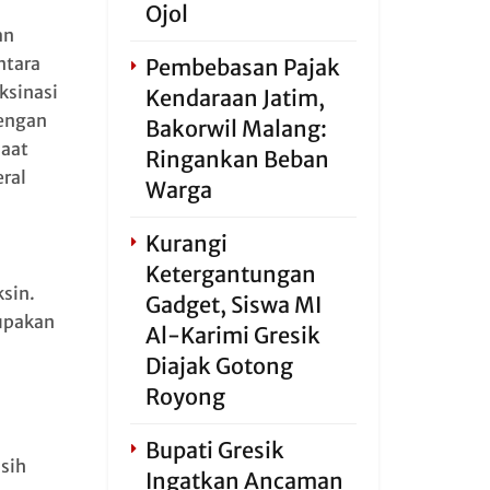
Ojol
an
ntara
Pembebasan Pajak
ksinasi
Kendaraan Jatim,
dengan
Bakorwil Malang:
saat
Ringankan Beban
ral
Warga
Kurangi
Ketergantungan
ksin.
Gadget, Siswa MI
rupakan
Al-Karimi Gresik
Diajak Gotong
Royong
Bupati Gresik
sih
Ingatkan Ancaman