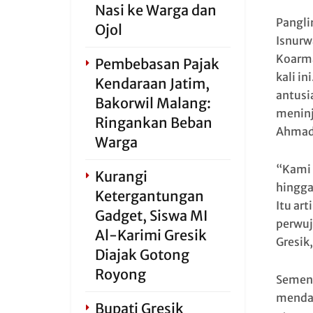
Nasi ke Warga dan
Pangli
Ojol
Isnurw
Koarma
Pembebasan Pajak
kali i
Kendaraan Jatim,
antusi
Bakorwil Malang:
meninj
Ringankan Beban
Ahmad 
Warga
“Kami 
Kurangi
hingga
Ketergantungan
Itu ar
Gadget, Siswa MI
perwuj
Al-Karimi Gresik
Gresik
Diajak Gotong
Royong
Sement
mendam
Bupati Gresik