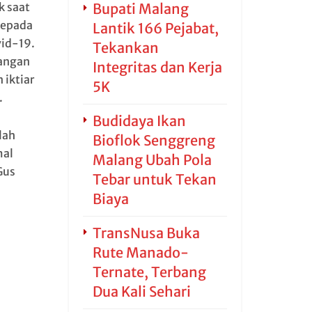
k saat
Bupati Malang
kepada
Lantik 166 Pejabat,
vid-19.
Tekankan
Jangan
Integritas dan Kerja
 iktiar
5K
.
Budidaya Ikan
lah
Bioflok Senggreng
mal
Malang Ubah Pola
Gus
Tebar untuk Tekan
Biaya
TransNusa Buka
Rute Manado-
Ternate, Terbang
Dua Kali Sehari