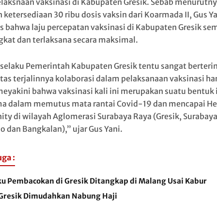
elaksnaan vaksinasi di Kabupaten Gresik. Sebab menurutny
 ketersediaan 30 ribu dosis vaksin dari Koarmada II, Gus Y
s bahwa laju percepatan vaksinasi di Kabupaten Gresik se
kat dan terlaksana secara maksimal.
selaku Pemerintah Kabupaten Gresik tentu sangat berter
tas terjalinnya kolaborasi dalam pelaksanaan vaksinasi hari
eyakini bahwa vaksinasi kali ini merupakan suatu bentuk i
a dalam memutus mata rantai Covid-19 dan mencapai He
ty di wilayah Aglomerasi Surabaya Raya (Gresik, Surabaya
jo dan Bangkalan),” ujar Gus Yani.
uga :
ku Pembacokan di Gresik Ditangkap di Malang Usai Kabur
Gresik Dimudahkan Nabung Haji