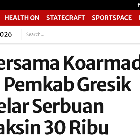
HEALTH ON
STATECRAFT
SPORTSPACE
2026
ersama Koarma
I, Pemkab Gresik
elar Serbuan
aksin 30 Ribu