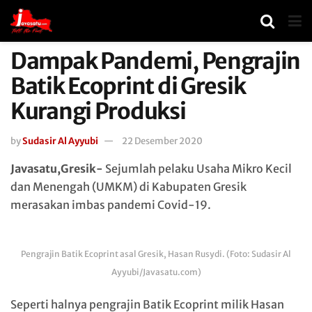
Dampak Pandemi, Pengrajin
Batik Ecoprint di Gresik
Kurangi Produksi
by
Sudasir Al Ayyubi
22 Desember 2020
Javasatu,Gresik-
Sejumlah pelaku Usaha Mikro Kecil
dan Menengah (UMKM) di Kabupaten Gresik
merasakan imbas pandemi Covid-19.
Pengrajin Batik Ecoprint asal Gresik, Hasan Rusydi. (Foto: Sudasir Al
Ayyubi/Javasatu.com)
Seperti halnya pengrajin Batik Ecoprint milik Hasan