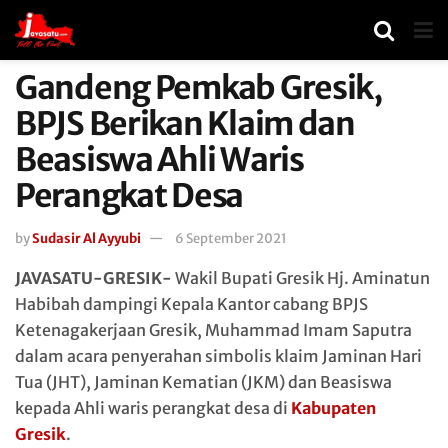
Gandeng Pemkab Gresik,
BPJS Berikan Klaim dan
Beasiswa Ahli Waris
Perangkat Desa
by
Sudasir Al Ayyubi
6 September 2021
JAVASATU-GRESIK-
Wakil Bupati Gresik Hj. Aminatun
Habibah dampingi Kepala Kantor cabang BPJS
Ketenagakerjaan Gresik, Muhammad Imam Saputra
dalam acara penyerahan simbolis klaim Jaminan Hari
Tua (JHT), Jaminan Kematian (JKM) dan Beasiswa
kepada Ahli waris perangkat desa di
Kabupaten
Gresik
.