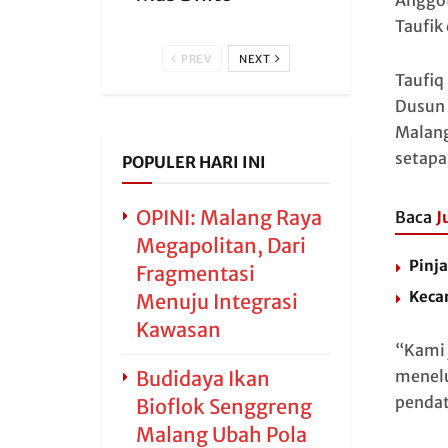
Anggot
Taufik
PREV
NEXT
Taufiq
Dusun 
Malang
setapa
POPULER HARI INI
OPINI: Malang Raya
Baca
J
Megapolitan, Dari
Pinja
Fragmentasi
Kecan
Menuju Integrasi
Kawasan
“Kami 
Budidaya Ikan
menelu
pendat
Bioflok Senggreng
Malang Ubah Pola