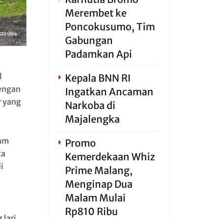
Merembet ke
Poncokusumo, Tim
Gabungan
Padamkan Api
l
Kepala BNN RI
dengan
Ingatkan Ancaman
 yang
Narkoba di
Majalengka
lam
Promo
ta
Kemerdekaan Whiz
i
Prime Malang,
Menginap Dua
Malam Mulai
Rp810 Ribu
lari.