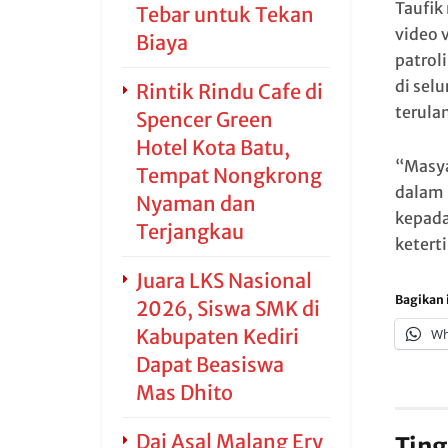
Taufik
Tebar untuk Tekan
video 
Biaya
patrol
di sel
Rintik Rindu Cafe di
terula
Spencer Green
Hotel Kota Batu,
“Masya
Tempat Nongkrong
dalam 
Nyaman dan
kepada
Terjangkau
ketert
Juara LKS Nasional
Bagikan i
2026, Siswa SMK di
Kabupaten Kediri
Wh
Dapat Beasiswa
Mas Dhito
Dai Asal Malang Ery
Ting