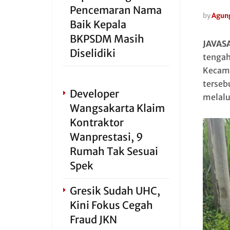
Pencemaran Nama
by
Agun
Baik Kepala
BKPSDM Masih
JAVAS
Diselidiki
tengah
Kecama
terseb
Developer
melalu
Wangsakarta Klaim
Kontraktor
Wanprestasi, 9
Rumah Tak Sesuai
Spek
Gresik Sudah UHC,
Kini Fokus Cegah
Fraud JKN