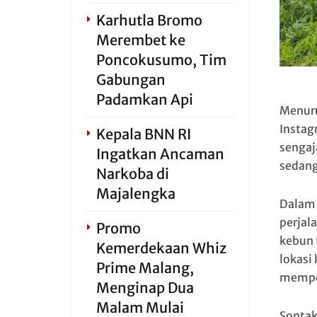
Karhutla Bromo
Merembet ke
Poncokusumo, Tim
Gabungan
Padamkan Api
Menuru
Instag
Kepala BNN RI
sengaj
Ingatkan Ancaman
sedang
Narkoba di
Majalengka
Dalam 
perjal
Promo
kebun 
Kemerdekaan Whiz
lokasi
Prime Malang,
memper
Menginap Dua
Malam Mulai
Sontak