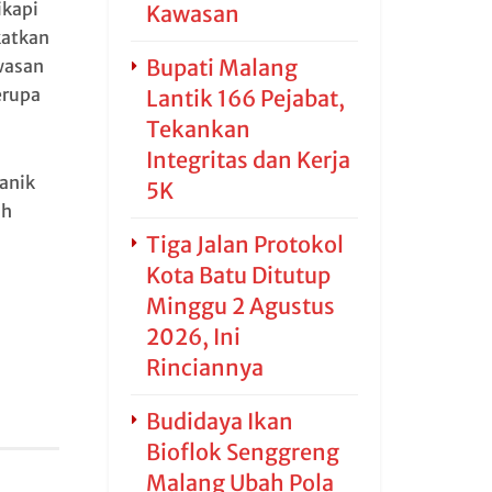
ikapi
Kawasan
katkan
Bupati Malang
wasan
erupa
Lantik 166 Pejabat,
Tekankan
Integritas dan Kerja
anik
5K
uh
Tiga Jalan Protokol
Kota Batu Ditutup
Minggu 2 Agustus
2026, Ini
Rinciannya
Budidaya Ikan
Bioflok Senggreng
Malang Ubah Pola