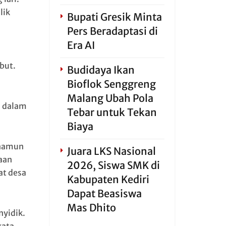
lik
Bupati Gresik Minta
Pers Beradaptasi di
Era AI
but.
Budidaya Ikan
Bioflok Senggreng
,
Malang Ubah Pola
i dalam
Tebar untuk Tekan
Biaya
 namun
Juara LKS Nasional
aan
2026, Siswa SMK di
at desa
Kabupaten Kediri
Dapat Beasiswa
Mas Dhito
nyidik.