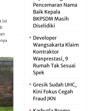
Pencemaran Nama
Baik Kepala
BKPSDM Masih
 ini
Diselidiki
di
ian
Developer
inya
Wangsakarta Klaim
Kontraktor
Wanprestasi, 9
Rumah Tak Sesuai
Spek
Gresik Sudah UHC,
Kini Fokus Cegah
Fraud JKN
Karhutla Bromo