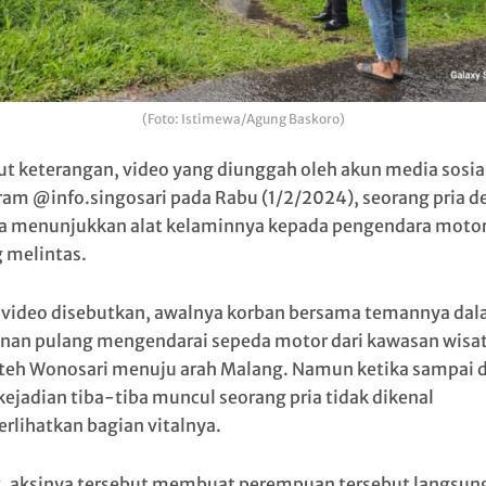
(Foto: Istimewa/Agung Baskoro)
t keterangan, video yang diunggah oleh akun media sosia
ram @info.singosari pada Rabu (1/2/2024), seorang pria 
a menunjukkan alat kelaminnya kepada pengendara motor
 melintas.
video disebutkan, awalnya korban bersama temannya da
anan pulang mengendarai sepeda motor dari kawasan wisa
teh Wonosari menuju arah Malang. Namun ketika sampai d
 kejadian tiba-tiba muncul seorang pria tidak dikenal
lihatkan bagian vitalnya.
, aksinya tersebut membuat perempuan tersebut langsung 