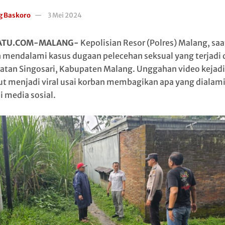
g Baskoro
3 Mei 2024
ATU.COM-MALANG-
Kepolisian Resor (Polres) Malang, saat
 mendalami kasus dugaan pelecehan seksual yang terjadi 
tan Singosari, Kabupaten Malang. Unggahan video kejad
ut menjadi viral usai korban membagikan apa yang dialam
i media sosial.