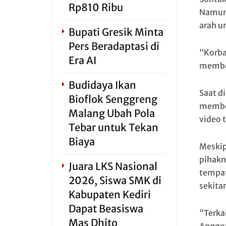
Rp810 Ribu
Namun 
arah u
Bupati Gresik Minta
Pers Beradaptasi di
“Korba
Era AI
membaw
Budidaya Ikan
Saat d
Bioflok Senggreng
memben
Malang Ubah Pola
video 
Tebar untuk Tekan
Biaya
Meskip
pihakn
Juara LKS Nasional
tempat
2026, Siswa SMK di
sekitar
Kabupaten Kediri
Dapat Beasiswa
“Terka
Mas Dhito