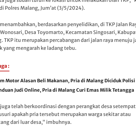
a juga sudah turun ke lokasi untuk melakukan olah TKP,” 
 di Polres Malang, Jum’at (3/5/2024).
 menambahkan, berdasarkan penyelidikan, di TKP Jalan Ra
Wonosari, Desa Toyomarto, Kecamatan Singosari, Kabupa
. TKP itu merupakan percabangan dari jalan raya menuju j
k yang mengarah ke ladang tebu.
uga :
m Motor Alasan Beli Makanan, Pria di Malang Diciduk Polisi
duan Judi Online, Pria di Malang Curi Emas Milik Tetangga
juga telah berkoordinasi dengan perangkat desa setempat
suri apakah pria tersebut merupakan warga sekitar atau
ang dari luar desa,” imbuhnya.