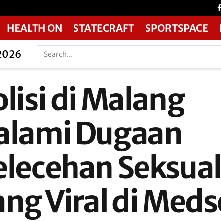
HEALTH ON
STATECRAFT
SPORTSPACE
 2026
lisi di Malang
alami Dugaan
elecehan Seksual
ang Viral di Meds