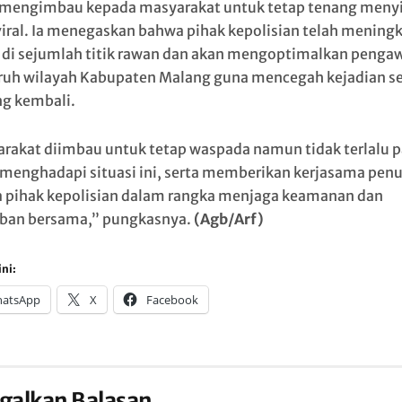
 mengimbau kepada masyarakat untuk tetap tenang meny
viral. Ia menegaskan bahwa pihak kepolisian telah mening
i di sejumlah titik rawan dan akan mengoptimalkan penga
uruh wilayah Kabupaten Malang guna mencegah kejadian s
ng kembali.
rakat diimbau untuk tetap waspada namun tidak terlalu p
menghadapi situasi ini, serta memberikan kerjasama pen
 pihak kepolisian dalam rangka menjaga keamanan dan
iban bersama,” pungkasnya.
(Agb/Arf)
ni:
atsApp
X
Facebook
galkan Balasan