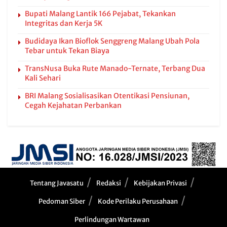
Bupati Malang Lantik 166 Pejabat, Tekankan
Integritas dan Kerja 5K
Budidaya Ikan Bioflok Senggreng Malang Ubah Pola
Tebar untuk Tekan Biaya
TransNusa Buka Rute Manado-Ternate, Terbang Dua
Kali Sehari
BRI Malang Sosialisasikan Otentikasi Pensiunan,
Cegah Kejahatan Perbankan
Tentang Javasatu
Redaksi
Kebijakan Privasi
Pedoman Siber
Kode Perilaku Perusahaan
Perlindungan Wartawan