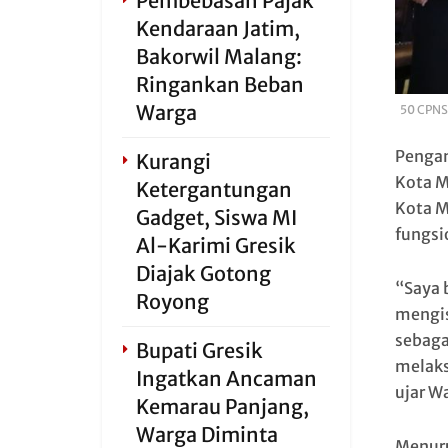
Pembebasan Pajak
Kendaraan Jatim,
Bakorwil Malang:
Ringankan Beban
Warga
50 CPNS 
Pengam
Kurangi
Kota M
Ketergantungan
Kota M
Gadget, Siswa MI
fungsi
Al-Karimi Gresik
Diajak Gotong
“Saya 
Royong
mengis
sebaga
Bupati Gresik
melaks
Ingatkan Ancaman
ujar W
Kemarau Panjang,
Warga Diminta
Menuru