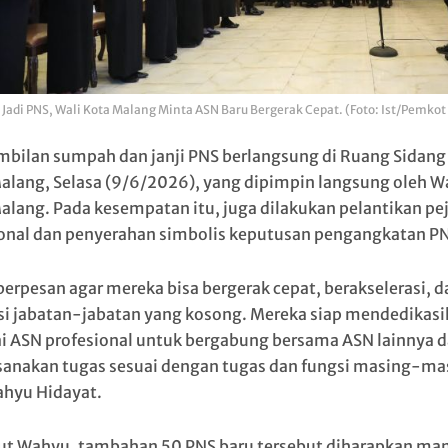
Jadi PNS, Wali Kota Malang Minta ASN Baru Bergerak Cepat. (Foto: Ist/Pemko
bilan sumpah dan janji PNS berlangsung di Ruang Sidang 
alang, Selasa (9/6/2026), yang dipimpin langsung oleh Wa
alang. Pada kesempatan itu, juga dilakukan pelantikan pe
onal dan penyerahan simbolis keputusan pengangkatan PN
berpesan agar mereka bisa bergerak cepat, berakselerasi, d
i jabatan-jabatan yang kosong. Mereka siap mendedikasik
i ASN profesional untuk bergabung bersama ASN lainnya 
anakan tugas sesuai dengan tugas dan fungsi masing-ma
ahyu Hidayat.
t Wahyu, tambahan 50 PNS baru tersebut diharapkan m