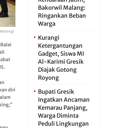
Bakorwil Malang:
Ringankan Beban
Warga
t Malang)
Kurangi
Balai
Ketergantungan
li
Gadget, Siswa MI
jabat
Al-Karimi Gresik
S.
Diajak Gotong
Royong
an
an diri
Bupati Gresik
dalam
Ingatkan Ancaman
sing,”
Kemarau Panjang,
Warga Diminta
Peduli Lingkungan
ampu