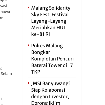
sasi
Malang Solidarity
mbawa
Sky Fest, Festival
an
Layang-Layang
Meriahkan HUT
ke-81 RI
Polres Malang
Bongkar
Komplotan Pencuri
Baterai Tower di 17
g
TKP
 Selain
JMSI Banyuwangi
Siap Kolaborasi
dengan Investor,
i
Dorong Iklim
as,