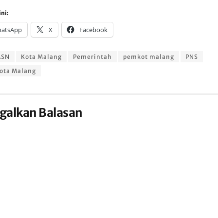
ni:
atsApp
X
Facebook
ASN
Kota Malang
Pemerintah
pemkot malang
PNS
Kota Malang
galkan Balasan