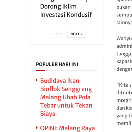
Dorong Iklim
bukan 
Investasi Kondusif
sumpah
lainny
PREV
NEXT
Wahyu 
admini
tanggu
kapasi
POPULER HARI INI
dengan
Budidaya Ikan
“Kita 
Bioflok Senggreng
ditunt
Malang Ubah Pola
integr
Tebar untuk Tekan
dan ke
Biaya
yang t
memili
OPINI: Malang Raya