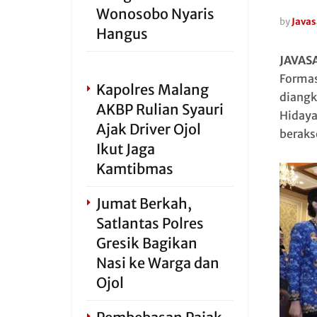
Wonosobo Nyaris
by
Javas
Hangus
JAVAS
Formas
Kapolres Malang
diangk
AKBP Rulian Syauri
Hidaya
Ajak Driver Ojol
beraks
Ikut Jaga
Kamtibmas
Jumat Berkah,
Satlantas Polres
Gresik Bagikan
Nasi ke Warga dan
Ojol