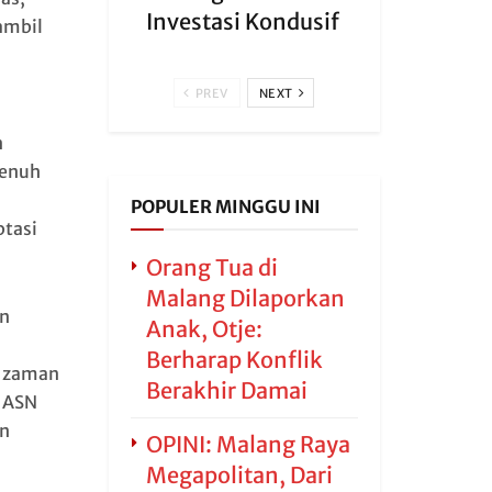
Investasi Kondusif
ambil
PREV
NEXT
n
penuh
POPULER MINGGU INI
ptasi
Orang Tua di
Malang Dilaporkan
an
Anak, Otje:
Berharap Konflik
n zaman
Berakhir Damai
a ASN
an
OPINI: Malang Raya
Megapolitan, Dari