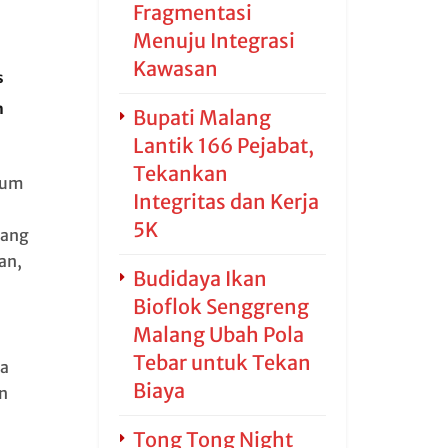
Fragmentasi
Menuju Integrasi
Kawasan
s
m
Bupati Malang
Lantik 166 Pejabat,
Tekankan
tum
Integritas dan Kerja
5K
gang
an,
Budidaya Ikan
Bioflok Senggreng
Malang Ubah Pola
Tebar untuk Tekan
a
Biaya
n
Tong Tong Night