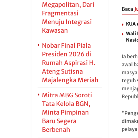
Megapolitan, Dari
Baca
J
Fragmentasi
Menuju Integrasi
KUA d
Kawasan
Wali
Nasi
Nobar Final Piala
Presiden 2026 di
Ia ber
Rumah Aspirasi H.
awal b
Ateng Sutisna
masyar
Majalengka Meriah
teguh 
menjag
Mitra MBG Soroti
Republ
Tata Kelola BGN,
Minta Pimpinan
“Penga
Baru Segera
dimakn
Berbenah
pelaya