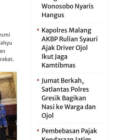
Wonosobo Nyaris
Hangus
Kapolres Malang
esmi
AKBP Rulian Syauri
Wahyu
Ajak Driver Ojol
dan
Ikut Jaga
rakat.
Kamtibmas
Jumat Berkah,
Satlantas Polres
Gresik Bagikan
Nasi ke Warga dan
Ojol
Pembebasan Pajak
Kendaraan Jatim,