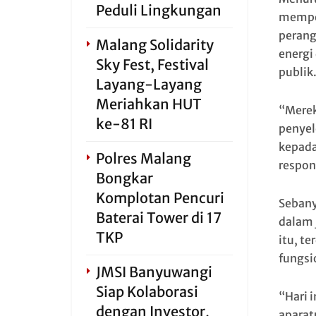
Peduli Lingkungan
memper
perang
Malang Solidarity
energi
Sky Fest, Festival
publik
Layang-Layang
Meriahkan HUT
“Merek
ke-81 RI
penyel
kepada
Polres Malang
respons
Bongkar
Komplotan Pencuri
Sebany
Baterai Tower di 17
dalam 
TKP
itu, t
fungsi
JMSI Banyuwangi
Siap Kolaborasi
“Hari 
dengan Investor,
aparat