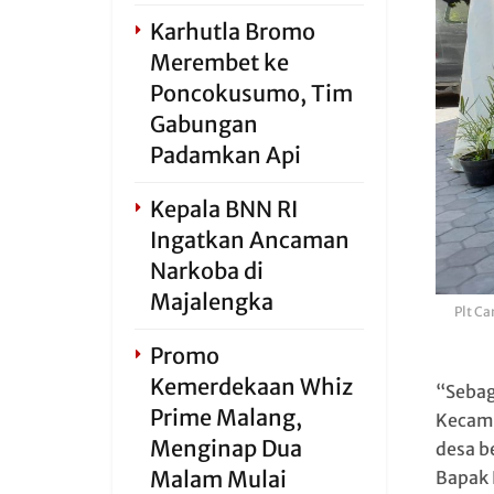
Karhutla Bromo
Merembet ke
Poncokusumo, Tim
Gabungan
Padamkan Api
Kepala BNN RI
Ingatkan Ancaman
Narkoba di
Majalengka
Plt Ca
Promo
Kemerdekaan Whiz
“Sebag
Prime Malang,
Kecama
Menginap Dua
desa b
Malam Mulai
Bapak 