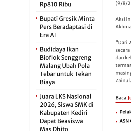
(9/8/2
Rp810 Ribu
Bupati Gresik Minta
Aksi in
Pers Beradaptasi di
Akhmad
Era AI
“Dari 
Budidaya Ikan
secara
Bioflok Senggreng
dan ke
Malang Ubah Pola
termas
masing
Tebar untuk Tekan
Zainul
Biaya
Juara LKS Nasional
Baca
J
2026, Siswa SMK di
Kabupaten Kediri
Pela
Dapat Beasiswa
ASN 
Mas Dhito