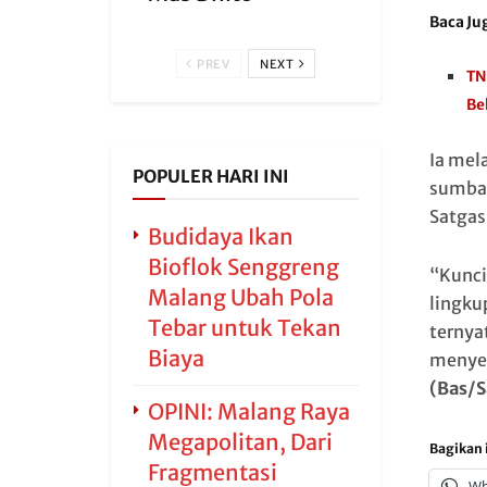
Baca Ju
PREV
NEXT
TN
Be
Ia mel
POPULER HARI INI
sumban
Satgas
Budidaya Ikan
Bioflok Senggreng
“Kunci
Malang Ubah Pola
lingku
Tebar untuk Tekan
ternya
Biaya
menyer
(Bas/S
OPINI: Malang Raya
Megapolitan, Dari
Bagikan i
Fragmentasi
Wh