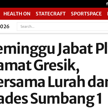
HEALTH ON
STATECRAFT
SPORTSPACE
2026
eminggu Jabat Pl
amat Gresik,
ersama Lurah da
ades Sumbang 1