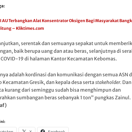
ga:
I AU Terbangkan Alat Konsentrator Oksigen Bagi Masyarakat Bang
litung – Kliktimes.com
anjutkan, serentak dan semuanya sepakat untuk memberi
gan, baik berupa uang dan atau beras, selanjutnya di ser
 COVID-19 di halaman Kantor Kecamatan Kebomas.
nya adalah kordinasi dan komunikasi dengan semua ASN d
p Kecamatan Gresik, dan kepala desa serta
stakeholder.
Dan
ta kurang dari seminggu sudah bisa menghimpun dan
ahkan sumbangan beras sebanyak 1 ton” pungkas Zainul.
af)
ni:
atsApp
X
Facebook