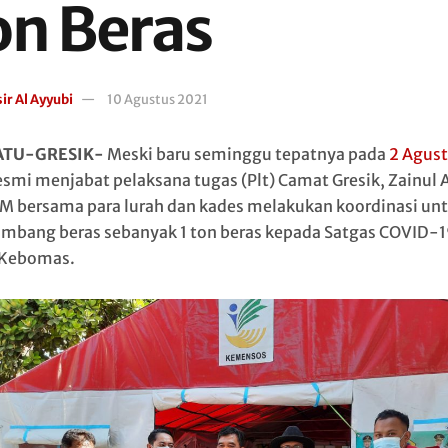
on Beras
ir Al Ayyubi
10 Agustus 2021
ATU-GRESIK-
Meski baru seminggu tepatnya pada
2 Agus
esmi menjabat pelaksana tugas (Plt) Camat Gresik, Zainul A
M bersama para lurah dan kades melakukan koordinasi un
bang beras sebanyak 1 ton beras kepada Satgas COVID-1
 Kebomas.