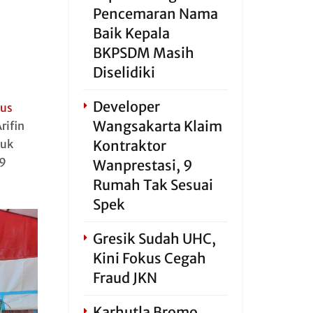
Pencemaran Nama
Baik Kepala
BKPSDM Masih
Diselidiki
Developer
tus
Wangsakarta Klaim
rifin
tuk
Kontraktor
9
Wanprestasi, 9
Rumah Tak Sesuai
Spek
Gresik Sudah UHC,
Kini Fokus Cegah
Fraud JKN
Karhutla Bromo