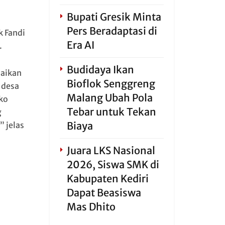
Bupati Gresik Minta
Pers Beradaptasi di
k Fandi
Era AI
.
Budidaya Ikan
paikan
Bioflok Senggreng
 desa
Malang Ubah Pola
ko
Tebar untuk Tekan
g
Biaya
 jelas
Juara LKS Nasional
2026, Siswa SMK di
Kabupaten Kediri
Dapat Beasiswa
Mas Dhito