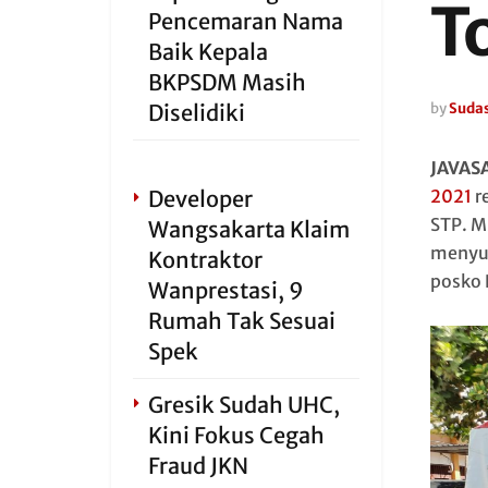
T
Pencemaran Nama
Baik Kepala
BKPSDM Masih
Diselidiki
by
Sudas
JAVAS
Developer
2021
r
STP. M
Wangsakarta Klaim
menyum
Kontraktor
posko
Wanprestasi, 9
Rumah Tak Sesuai
Spek
Gresik Sudah UHC,
Kini Fokus Cegah
Fraud JKN