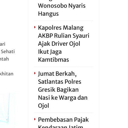
Wonosobo Nyaris
Hangus
Kapolres Malang
AKBP Rulian Syauri
Ajak Driver Ojol
ari
Ikut Jaga
 Sehati
ntah
Kamtibmas
Jumat Berkah,
khitan
Satlantas Polres
Gresik Bagikan
Nasi ke Warga dan
Ojol
Pembebasan Pajak
Kendaraan Jatim,