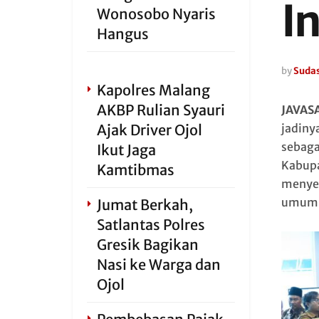
In
Wonosobo Nyaris
Hangus
by
Sudas
Kapolres Malang
AKBP Rulian Syauri
JAVAS
Ajak Driver Ojol
jadiny
sebaga
Ikut Jaga
Kabupa
Kamtibmas
menyed
umum s
Jumat Berkah,
Satlantas Polres
Gresik Bagikan
Nasi ke Warga dan
Ojol