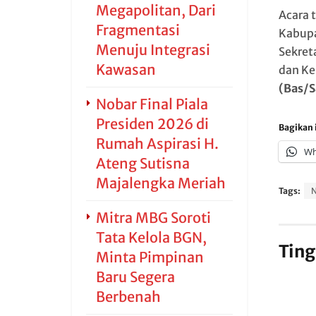
Megapolitan, Dari
Acara 
Fragmentasi
Kabupa
Menuju Integrasi
Sekret
Kawasan
dan Ke
(Bas/S
Nobar Final Piala
Presiden 2026 di
Bagikan i
Rumah Aspirasi H.
Wh
Ateng Sutisna
Majalengka Meriah
Tags:
Mitra MBG Soroti
Tata Kelola BGN,
Ting
Minta Pimpinan
Baru Segera
Berbenah