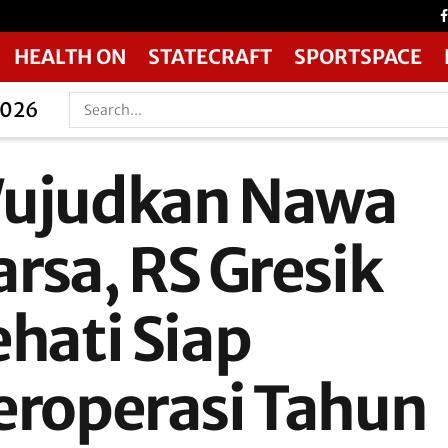
HEALTH ON
STATECRAFT
SPORTSPACE
2026
ujudkan Nawa
arsa, RS Gresik
ehati Siap
eroperasi Tahun