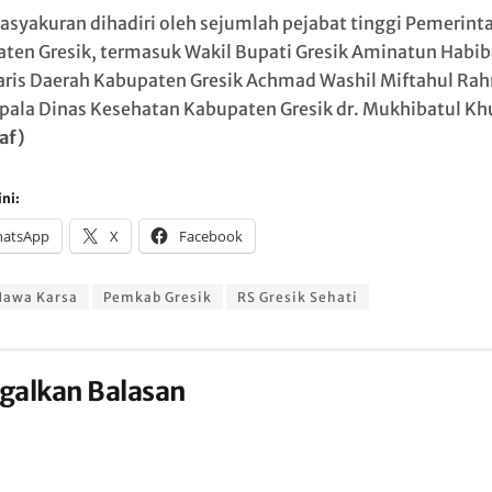
tasyakuran dihadiri oleh sejumlah pejabat tinggi Pemerint
ten Gresik, termasuk Wakil Bupati Gresik Aminatun Habib
aris Daerah Kabupaten Gresik Achmad Washil Miftahul Ra
pala Dinas Kesehatan Kabupaten Gresik dr. Mukhibatul Kh
af)
ni:
atsApp
X
Facebook
Nawa Karsa
Pemkab Gresik
RS Gresik Sehati
galkan Balasan