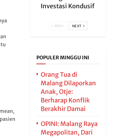
Investasi Kondusif
nya
PREV
NEXT
gan
utu
POPULER MINGGU INI
Orang Tua di
Malang Dilaporkan
Anak, Otje:
Berharap Konflik
Berakhir Damai
amean,
pasien
OPINI: Malang Raya
Megapolitan, Dari