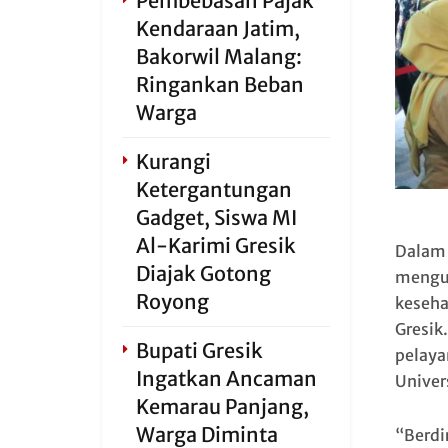
Pembebasan Pajak
Kendaraan Jatim,
Bakorwil Malang:
Ringankan Beban
Warga
Kurangi
Ketergantungan
Gadget, Siswa MI
Al-Karimi Gresik
Dalam 
Diajak Gotong
mengun
Royong
keseha
Gresik
Bupati Gresik
pelaya
Ingatkan Ancaman
Univer
Kemarau Panjang,
Warga Diminta
“Berdi