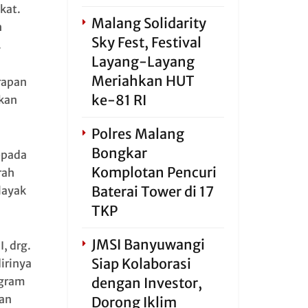
kat.
Malang Solidarity
h
Sky Fest, Festival
.
Layang-Layang
Meriahkan HUT
rapan
ke-81 RI
tkan
Polres Malang
Bongkar
epada
Komplotan Pencuri
rah
Baterai Tower di 17
layak
TKP
JMSI Banyuwangi
, drg.
Siap Kolaborasi
irinya
dengan Investor,
ogram
an
Dorong Iklim