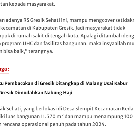
tan kepada masyarakat.
n adanya RS Gresik Sehati ini, mampu mengcover setidak
kecamatan di Kabupaten Gresik. Jadi masyarakat tidak
puk di rumah sakit di tengah kota. Apalagi ditambah den
 program UHC dan fasilitas bangunan, maka insyaallah m
n bisa baik,” terangnya.
uga :
ku Pembacokan di Gresik Ditangkap di Malang Usai Kabur
Gresik Dimudahkan Nabung Haji
sik Sehati, yang berlokasi di Desa Slempit Kecamatan Ked
ki luas bangunan 11.570 m² dan mampu menampung 100 
 rencana operasional penuh pada tahun 2024.