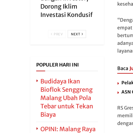
keseha
Dorong Iklim
Investasi Kondusif
“Denga
empat 
PREV
NEXT
bertum
adanya
layana
POPULER HARI INI
Baca
J
Budidaya Ikan
Pela
Bioflok Senggreng
ASN 
Malang Ubah Pola
Tebar untuk Tekan
RS Gre
Biaya
memili
dengan
OPINI: Malang Raya