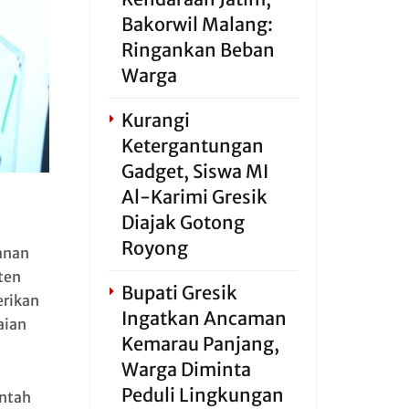
Bakorwil Malang:
Ringankan Beban
Warga
Kurangi
Ketergantungan
Gadget, Siswa MI
Al-Karimi Gresik
Diajak Gotong
Royong
anan
ten
Bupati Gresik
rikan
Ingatkan Ancaman
aian
Kemarau Panjang,
Warga Diminta
Peduli Lingkungan
intah