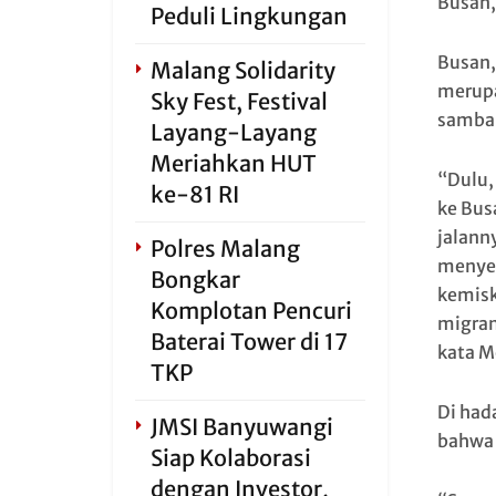
Busan,
Peduli Lingkungan
Busan,
Malang Solidarity
merupa
Sky Fest, Festival
samba
Layang-Layang
Meriahkan HUT
“Dulu,
ke-81 RI
ke Busa
jalann
Polres Malang
menyel
Bongkar
kemisk
Komplotan Pencuri
migran
Baterai Tower di 17
kata M
TKP
Di had
JMSI Banyuwangi
bahwa 
Siap Kolaborasi
dengan Investor,