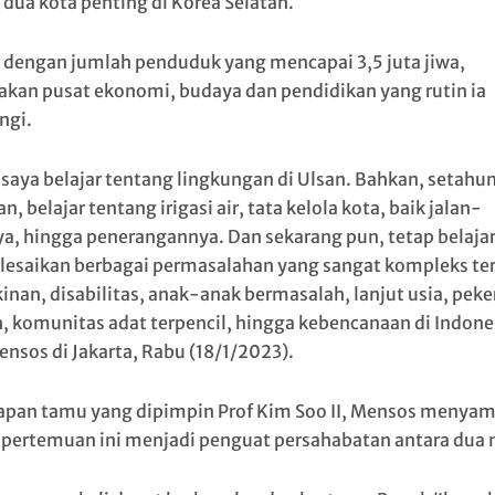
 dua kota penting di Korea Selatan.
 dengan jumlah penduduk yang mencapai 3,5 juta jiwa,
kan pusat ekonomi, budaya dan pendidikan yang rutin ia
ngi.
 saya belajar tentang lingkungan di Ulsan. Bahkan, setahun
n, belajar tentang irigasi air, tata kelola kota, baik jalan-
ya, hingga penerangannya. Dan sekarang pun, tetap belaja
esaikan berbagai permasalahan yang sangat kompleks ter
inan, disabilitas, anak-anak bermasalah, lanjut usia, peke
, komunitas adat terpencil, hingga kebencanaan di Indone
ensos di Jakarta, Rabu (18/1/2023).
apan tamu yang dipimpin Prof Kim Soo II, Mensos menya
pertemuan ini menjadi penguat persahabatan antara dua 