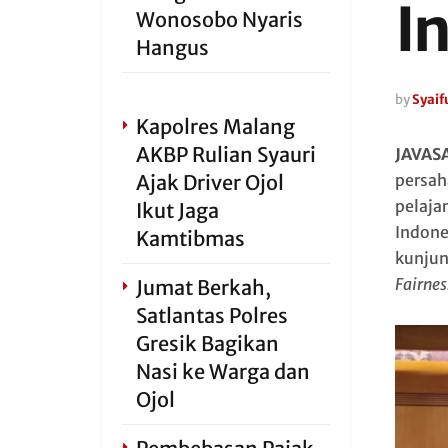
I
Wonosobo Nyaris
Hangus
by
Syaifu
Kapolres Malang
AKBP Rulian Syauri
JAVAS
Ajak Driver Ojol
persah
pelaja
Ikut Jaga
Indone
Kamtibmas
kunju
Fairne
Jumat Berkah,
Satlantas Polres
Gresik Bagikan
Nasi ke Warga dan
Ojol