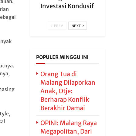
alian.
Investasi Kondusif
rian
sebagai
PREV
NEXT
anyak
POPULER MINGGU INI
atnya.
Orang Tua di
nya,
Malang Dilaporkan
masing
Anak, Otje:
Berharap Konflik
Berakhir Damai
yle,
kal
OPINI: Malang Raya
Megapolitan, Dari