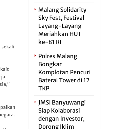
Malang Solidarity
Sky Fest, Festival
Layang-Layang
Meriahkan HUT
ke-81 RI
 sekali
Polres Malang
r
Bongkar
kait
Komplotan Pencuri
rja
Baterai Tower di 17
sia,”
TKP
JMSI Banyuwangi
mpaikan
Siap Kolaborasi
negara.
dengan Investor,
Dorong Iklim