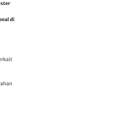
ester
onal di
rkait
rahan