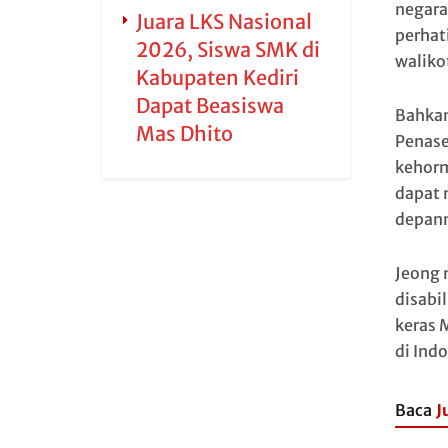
negara
Juara LKS Nasional
perhat
2026, Siswa SMK di
waliko
Kabupaten Kediri
Dapat Beasiswa
Bahkan
Mas Dhito
Penase
kehor
dapat 
depan
Jeong 
disabi
keras 
di Ind
Baca
J