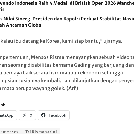
wondo Indonesia Raih 4 Medali di British Open 2026 Manch
is
s Nilai Sinergi Presiden dan Kapolri Perkuat Stabilitas Nasi
ah Ancaman Global
 kalau ibu datang ke Korea, kami siap bantu,” ujarnya.
ir pertemuan, Mensos Risma menayangkan sebuah video te
han seorang disabilitas bernama Gading yang berjuang dan
berdaya baik secara fisik maupun ekonomi sehingga
ungsian sosialnya kembali. Lalu dilanjutkan dengan penye
a mata berupa wayang golek.
(Arf)
ni:
atsApp
X
Facebook
Kemensos
Tri Rismaharini