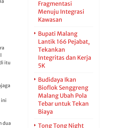
ma
Fragmentasi
Menuju Integrasi
Kawasan
Bupati Malang
Lantik 166 Pejabat,
ra
Tekankan
l
Integritas dan Kerja
i itu
5K
Budidaya Ikan
njaga
Bioflok Senggreng
Malang Ubah Pola
ini
Tebar untuk Tekan
Biaya
n dua
Tong Tong Night