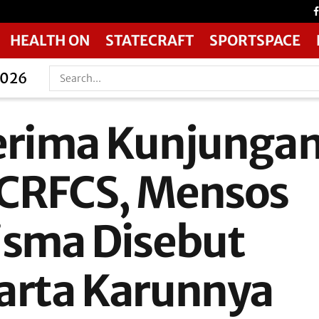
HEALTH ON
STATECRAFT
SPORTSPACE
2026
erima Kunjunga
CRFCS, Mensos
isma Disebut
arta Karunnya