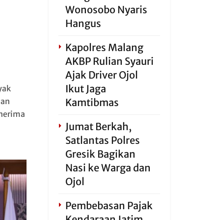
Wonosobo Nyaris
Hangus
Kapolres Malang
AKBP Rulian Syauri
Ajak Driver Ojol
Ikut Jaga
yak
uan
Kamtibmas
enerima
Jumat Berkah,
Satlantas Polres
Gresik Bagikan
Nasi ke Warga dan
Ojol
Pembebasan Pajak
Kendaraan Jatim,