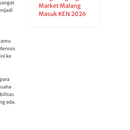
 sangat
Market Malang
enjadi
Masuk KEN 2026
 tamu
Mensos
ni ke
 para
usaha
ilitas
ng ada.