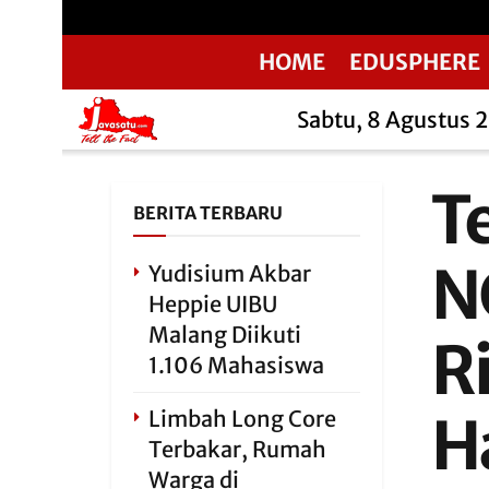
HOME
EDUSPHERE
Sabtu, 8 Agustus 
T
BERITA TERBARU
N
Yudisium Akbar
Heppie UIBU
Malang Diikuti
R
1.106 Mahasiswa
Limbah Long Core
H
Terbakar, Rumah
Warga di