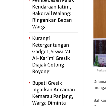
Pembebasan Pajak
Kendaraan Jatim,
Bakorwil Malang:
Ringankan Beban
Warga
Kurangi
Ketergantungan
Gadget, Siswa MI
Al-Karimi Gresik
Diajak Gotong
Royong
Perkua
Dilans
Bupati Gresik
mengak
Ingatkan Ancaman
Kemarau Panjang,
Bahkan
Warga Diminta