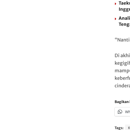
Taek
Inggr
Anali
Teng
“Nanti
Di akh
kegigi
mampu 
keberf
cinder
Bagikan i
Wh
Tags: