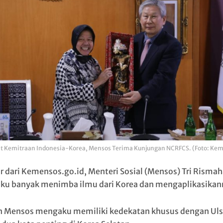
t Kemitraan Indonesia-Korea, Mensos Terima Kunjungan NCRFCS. (Foto: Ke
ir dari Kemensos.go.id, Menteri Sosial (Mensos) Tri Rismah
u banyak menimba ilmu dari Korea dan mengaplikasikan
 Mensos mengaku memiliki kedekatan khusus dengan Uls