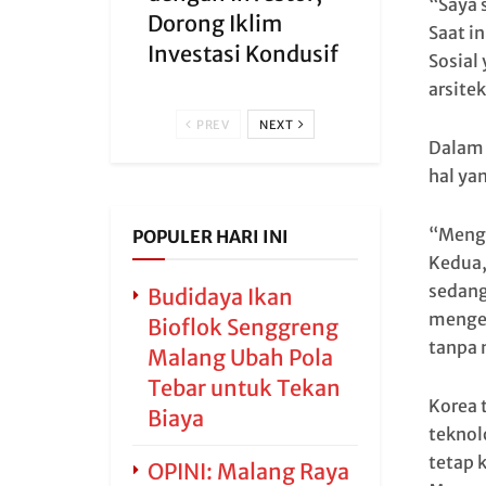
“Saya 
Dorong Iklim
Saat i
Investasi Kondusif
Sosial
arsite
PREV
NEXT
Dalam 
hal yan
“Menga
POPULER HARI INI
Kedua,
sedang
Budidaya Ikan
mengem
Bioflok Senggreng
tanpa 
Malang Ubah Pola
Tebar untuk Tekan
Korea 
Biaya
teknol
tetap 
OPINI: Malang Raya