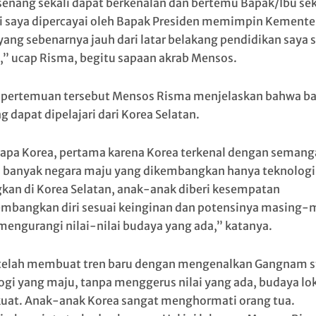
senang sekali dapat berkenalan dan bertemu Bapak/Ibu sek
ni saya dipercayai oleh Bapak Presiden memimpin Kemente
 yang sebenarnya jauh dari latar belakang pendidikan saya 
k,” ucap Risma, begitu sapaan akrab Mensos.
pertemuan tersebut Mensos Risma menjelaskan bahwa b
g dapat dipelajari dari Korea Selatan.
pa Korea, pertama karena Korea terkenal dengan semang
 banyak negara maju yang dikembangkan hanya teknologi
kan di Korea Selatan, anak-anak diberi kesempatan
bangkan diri sesuai keinginan dan potensinya masing-
mengurangi nilai-nilai budaya yang ada,” katanya.
telah membuat tren baru dengan mengenalkan Gangnam st
ogi yang maju, tanpa menggerus nilai yang ada, budaya lo
kuat. Anak-anak Korea sangat menghormati orang tua.