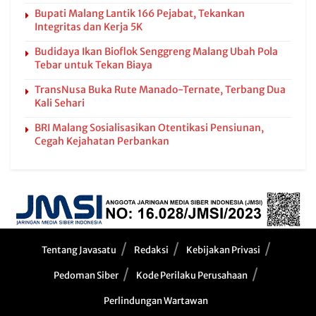
Bupati Malang Lantik 166 Pejabat, Tekankan
Integritas dan Kerja 5K
Budidaya Ikan Bioflok Senggreng Malang Ubah Pola
Tebar untuk Tekan Biaya
TransNusa Buka Rute Manado-Ternate, Terbang Dua
Kali Sehari
BRI Malang Sosialisasikan Otentikasi Pensiunan,
Cegah Kejahatan Perbankan
Tentang Javasatu
Redaksi
Kebijakan Privasi
Pedoman Siber
Kode Perilaku Perusahaan
Perlindungan Wartawan