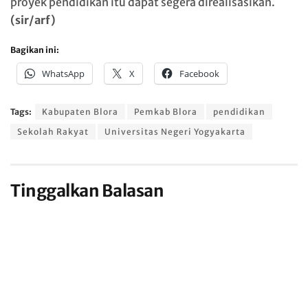
proyek pendidikan itu dapat segera direalisasikan.
(sir/arf)
Bagikan ini:
WhatsApp
X
Facebook
Tags:
Kabupaten Blora
Pemkab Blora
pendidikan
Sekolah Rakyat
Universitas Negeri Yogyakarta
Tinggalkan Balasan