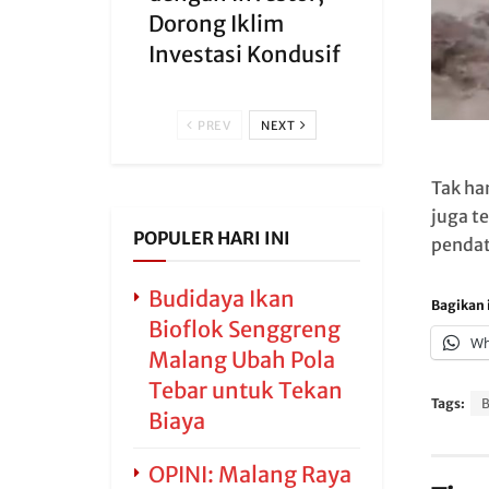
Dorong Iklim
Investasi Kondusif
PREV
NEXT
Tak ha
juga t
POPULER HARI INI
penda
Budidaya Ikan
Bagikan i
Bioflok Senggreng
Wh
Malang Ubah Pola
Tebar untuk Tekan
Tags:
B
Biaya
OPINI: Malang Raya