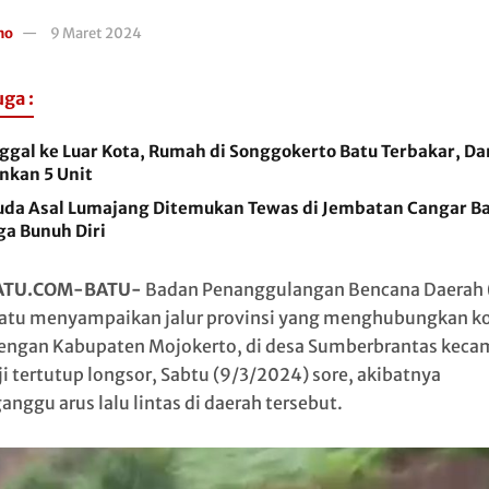
no
9 Maret 2024
uga :
nggal ke Luar Kota, Rumah di Songgokerto Batu Terbakar, D
nkan 5 Unit
da Asal Lumajang Ditemukan Tewas di Jembatan Cangar Ba
ga Bunuh Diri
ATU.COM-BATU-
Badan Penanggulangan Bencana Daerah
atu menyampaikan jalur provinsi yang menghubungkan k
engan Kabupaten Mojokerto, di desa Sumberbrantas keca
i tertutup longsor, Sabtu (9/3/2024) sore, akibatnya
nggu arus lalu lintas di daerah tersebut.