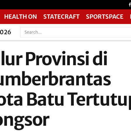
HEALTH ON
STATECRAFT
SPORTSPACE
2026
lur Provinsi di
umberbrantas
ota Batu Tertutu
ongsor