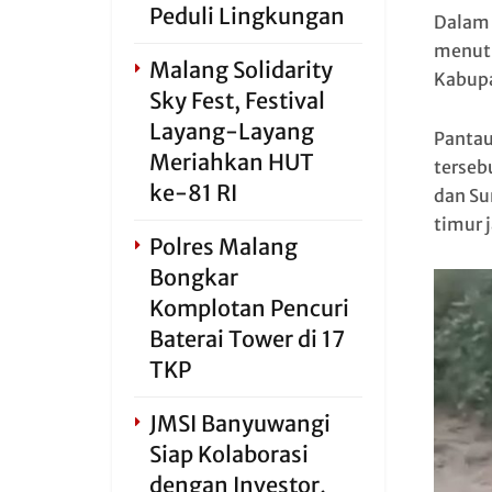
Peduli Lingkungan
Dalam 
menutu
Malang Solidarity
Kabupa
Sky Fest, Festival
Layang-Layang
Pantau
Meriahkan HUT
terseb
ke-81 RI
dan Su
timur j
Polres Malang
Bongkar
Komplotan Pencuri
Baterai Tower di 17
TKP
JMSI Banyuwangi
Siap Kolaborasi
dengan Investor,