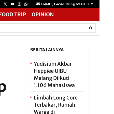
EMAIL: JAVASATU888@GMAIL.COM
FOOD TRIP
OPINION
BERITA LAINNYA
Yudisium Akbar
Heppiee UIBU
Malang Diikuti
p
1.106 Mahasiswa
Limbah Long Core
Terbakar, Rumah
Warga di