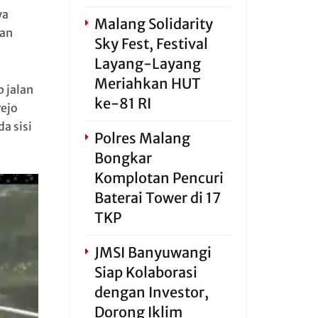
ya
Malang Solidarity
dan
Sky Fest, Festival
Layang-Layang
Meriahkan HUT
 jalan
ke-81 RI
rejo
a sisi
Polres Malang
Bongkar
Komplotan Pencuri
Baterai Tower di 17
TKP
JMSI Banyuwangi
Siap Kolaborasi
dengan Investor,
Dorong Iklim