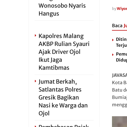
Wonosobo Nyaris
by
Wiyo
Hangus
Baca
J
Kapolres Malang
Diti
AKBP Rulian Syauri
Terju
Ajak Driver Ojol
Pemu
Ikut Jaga
Didu
Kamtibmas
JAVAS
Jumat Berkah,
Kota B
Satlantas Polres
Batu d
Gresik Bagikan
Bumiaj
Nasi ke Warga dan
mengga
Ojol