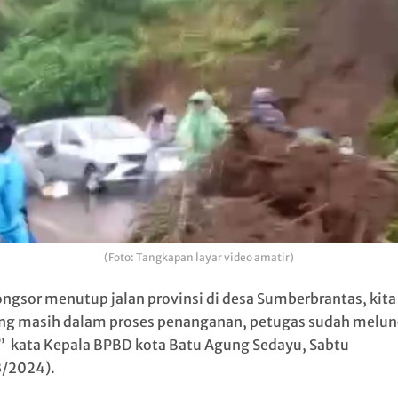
(Foto: Tangkapan layar video amatir)
ongsor menutup jalan provinsi di desa Sumberbrantas, kita
ng masih dalam proses penanganan, petugas sudah melun
,” kata Kepala BPBD kota Batu Agung Sedayu, Sabtu
/2024).