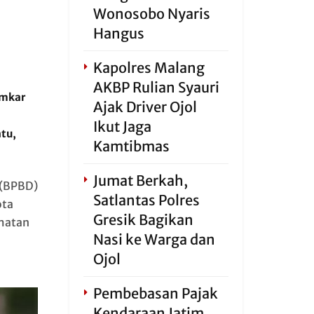
Wonosobo Nyaris
Hangus
Kapolres Malang
AKBP Rulian Syauri
amkar
Ajak Driver Ojol
Ikut Jaga
tu,
Kamtibmas
Jumat Berkah,
 (BPBD)
Satlantas Polres
ota
Gresik Bagikan
matan
Nasi ke Warga dan
Ojol
Pembebasan Pajak
Kendaraan Jatim,