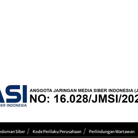
edoman Siber
Kode Perilaku Perusahaan
Perlindungan Wartawan