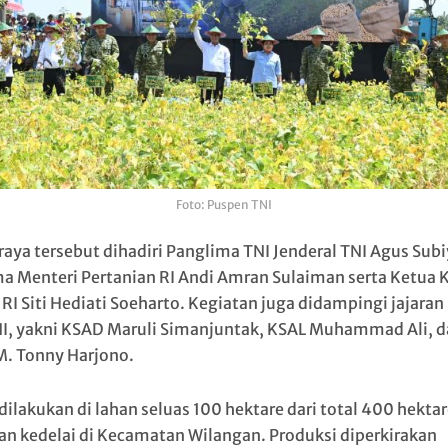
Foto: Puspen TNI
raya tersebut dihadiri Panglima TNI Jenderal TNI
Agus Subi
a Menteri Pertanian RI
Andi Amran Sulaiman
serta Ketua 
 RI
Siti Hediati Soeharto
. Kegiatan juga didampingi jajaran
NI, yakni KSAD
Maruli Simanjuntak
, KSAL
Muhammad Ali
, 
M. Tonny Harjono
.
dilakukan di lahan seluas 100 hektare dari total 400 hektar
n kedelai di Kecamatan Wilangan. Produksi diperkirakan