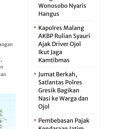
Wonosobo Nyaris
Hangus
Kapolres Malang
AKBP Rulian Syauri
Ajak Driver Ojol
angan
Ikut Jaga
,
Kamtibmas
an
Jumat Berkah,
tan
Satlantas Polres
Gresik Bagikan
Nasi ke Warga dan
Ojol
Pembebasan Pajak
Kendaraan Jatim,