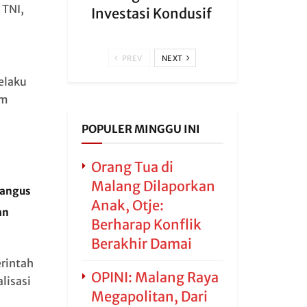
 TNI,
Investasi Kondusif
PREV
NEXT
elaku
um
POPULER MINGGU INI
Orang Tua di
Malang Dilaporkan
Hangus
Anak, Otje:
an
Berharap Konflik
Berakhir Damai
erintah
OPINI: Malang Raya
lisasi
Megapolitan, Dari