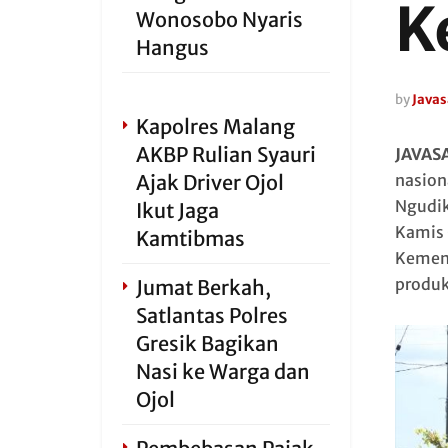
K
Wonosobo Nyaris
Hangus
by
Javas
Kapolres Malang
AKBP Rulian Syauri
JAVAS
Ajak Driver Ojol
nasion
Ngudik
Ikut Jaga
Kamis 
Kamtibmas
Kement
produk
Jumat Berkah,
Satlantas Polres
Gresik Bagikan
Nasi ke Warga dan
Ojol