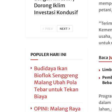
memper
Dorong Iklim
petani
Investasi Kondusif
“Terima
PREV
NEXT
Kement
usaha,
untuk 
POPULER HARI INI
Baca
J
Budidaya Ikan
Limb
Bioflok Senggreng
Pemb
Malang Ubah Pola
Beba
Tebar untuk Tekan
Biaya
Progra
dalam 
OPINI: Malang Raya
lahan,