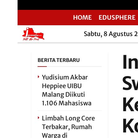
HOME
EDUSPHERE
Sabtu, 8 Agustus 
I
BERITA TERBARU
S
Yudisium Akbar
Heppiee UIBU
Malang Diikuti
K
1.106 Mahasiswa
Limbah Long Core
K
Terbakar, Rumah
Warga di