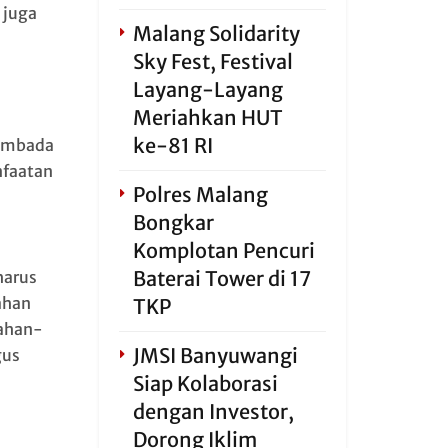
 juga
Malang Solidarity
Sky Fest, Festival
Layang-Layang
Meriahkan HUT
ke-81 RI
sembada
nfaatan
Polres Malang
Bongkar
Komplotan Pencuri
Baterai Tower di 17
harus
ahan
TKP
lahan-
JMSI Banyuwangi
gus
Siap Kolaborasi
dengan Investor,
Dorong Iklim