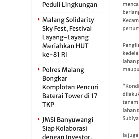
Peduli Lingkungan
mencap
berlan
Malang Solidarity
Kecama
Sky Fest, Festival
pertu
Layang-Layang
Meriahkan HUT
Pangli
kedela
ke-81 RI
lahan 
Polres Malang
maupu
Bongkar
“Kondi
Komplotan Pencuri
dilaku
Baterai Tower di 17
tanam 
TKP
lahan 
Subiya
JMSI Banyuwangi
Siap Kolaborasi
Ia jug
dengan Investor,