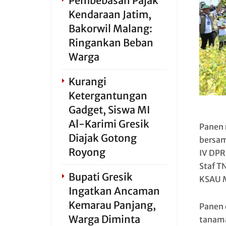
Pembebasan Pajak
Kendaraan Jatim,
Bakorwil Malang:
Ringankan Beban
Warga
Kurangi
Ketergantungan
Gadget, Siswa MI
Al-Karimi Gresik
Panen 
Diajak Gotong
bersam
Royong
IV DPR
Staf T
Bupati Gresik
KSAU
Ingatkan Ancaman
Kemarau Panjang,
Panen 
Warga Diminta
tanama