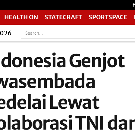
HEALTH ON
STATECRAFT
SPORTSPACE
2026
ndonesia Genjot
wasembada
edelai Lewat
olaborasi TNI da