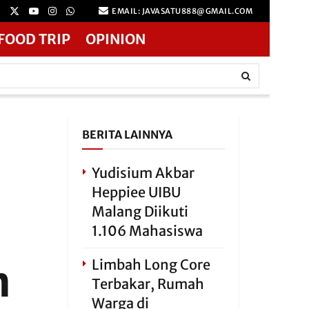
EMAIL: JAVASATU888@GMAIL.COM
FOOD TRIP
OPINION
BERITA LAINNYA
Yudisium Akbar
Heppiee UIBU
Malang Diikuti
1.106 Mahasiswa
n
Limbah Long Core
Terbakar, Rumah
Warga di