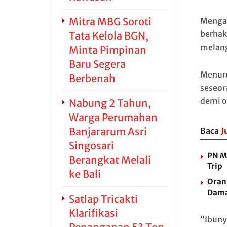
Mitra MBG Soroti
Mengac
berhak
Tata Kelola BGN,
melang
Minta Pimpinan
Baru Segera
Menuru
Berbenah
seseora
demi o
Nabung 2 Tahun,
Warga Perumahan
Banjararum Asri
Baca
J
Singosari
PN M
Berangkat Melali
Trip
ke Bali
Orang
Dama
Satlap Tricakti
Klarifikasi
“Ibuny