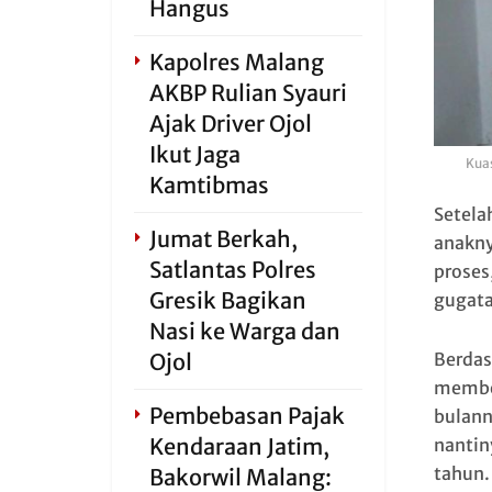
Hangus
Kapolres Malang
AKBP Rulian Syauri
Ajak Driver Ojol
Ikut Jaga
Kua
Kamtibmas
Setela
Jumat Berkah,
anakny
Satlantas Polres
proses
Gresik Bagikan
gugata
Nasi ke Warga dan
Berdas
Ojol
member
Pembebasan Pajak
bulann
Kendaraan Jatim,
nantin
tahun.
Bakorwil Malang: