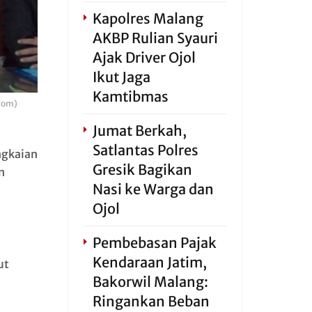
Kapolres Malang
AKBP Rulian Syauri
Ajak Driver Ojol
Ikut Jaga
Kamtibmas
com)
Jumat Berkah,
Satlantas Polres
ngkaian
Gresik Bagikan
n
Nasi ke Warga dan
Ojol
Pembebasan Pajak
Kendaraan Jatim,
ut
Bakorwil Malang:
1
Ringankan Beban