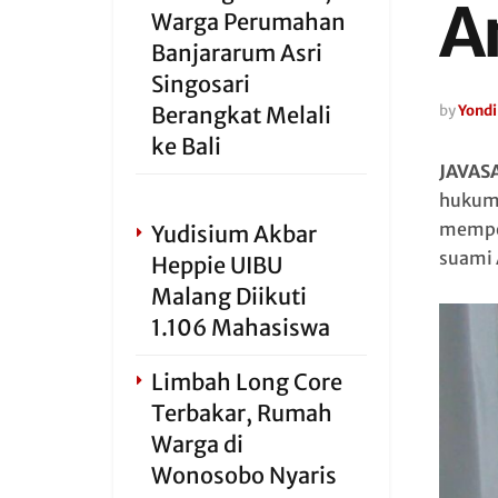
A
Warga Perumahan
Banjararum Asri
Singosari
Berangkat Melali
by
Yondi
ke Bali
JAVAS
hukum 
memper
Yudisium Akbar
suami 
Heppie UIBU
Malang Diikuti
1.106 Mahasiswa
Limbah Long Core
Terbakar, Rumah
Warga di
Wonosobo Nyaris