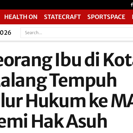
HEALTH ON
STATECRAFT
SPORTSPACE
2026
eorang Ibu di Ko
alang Tempuh
alur Hukum ke M
emi Hak Asuh