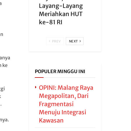
a
Layang-Layang
Meriahkan HUT
ke-81 RI
an
PREV
NEXT
tanya
n ke
POPULER MINGGU INI
OPINI: Malang Raya
gi
Megapolitan, Dari
k
Fragmentasi
.
Menuju Integrasi
nya.
Kawasan
.