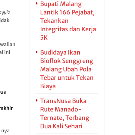
Bupati Malang
Lantik 166 Pejabat,
yyiz
Tekankan
idak
Integritas dan Kerja
5K
walian
Budidaya Ikan
l ini
Bioflok Senggreng
Malang Ubah Pola
Tebar untuk Tekan
Biaya
wan
TransNusa Buka
rakhir
Rute Manado-
Ternate, Terbang
Dua Kali Sehari
 nya