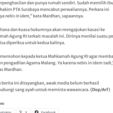
erpenghasilan dan punya rumah sendiri. Sudah memilih ib
hakim PTA Surabaya mencabut perwaliannya. Perkara ini
nya
nebis in idem
,” kata Mardhan, sapaannya.
Diana dan kuasa hukumnya akan mengajukan kasasi ke
ah Agung RI terkait masalah ini. Dirinya menilai suatu pe
isa diperiksa untuk kedua kalinya.
 memohon kepada ketua Mahkamah Agung RI agar memba
n pengadilan Agama Malang. Ya karena nebis in idem tadi,
as Mardhan.
 berita ini ditayangkan, awak media belum berhasil
ubungi sang ayah untuk meminta wawancara.
(Dop/Arf)
ni:
atsApp
X
Facebook