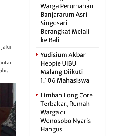
Warga Perumahan
Banjararum Asri
Singosari
Berangkat Melali
ke Bali
jalur
Yudisium Akbar
antan
Heppie UIBU
alu.
Malang Diikuti
1.106 Mahasiswa
Limbah Long Core
Terbakar, Rumah
Warga di
Wonosobo Nyaris
Hangus