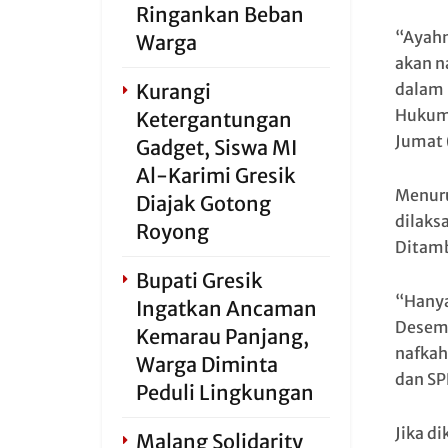
Ringankan Beban
“Ayahn
Warga
akan n
dalam 
Kurangi
Hukumn
Ketergantungan
Jumat 
Gadget, Siswa MI
Al-Karimi Gresik
Menuru
Diajak Gotong
dilaks
Royong
Ditamb
Bupati Gresik
“Hanya
Ingatkan Ancaman
Desemb
Kemarau Panjang,
nafkah
Warga Diminta
dan SP
Peduli Lingkungan
Jika d
Malang Solidarity