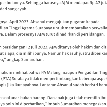
 per bulannya. Sehingga harusnya AJM mendapat Rp 42 jut
dari sang ayah.
nya, April 2023, Ahsanul mengajukan gugatan kepada
ilan Tinggi Agama Surabaya untuk membatalkan perwali
a. Dalam prosesnya AJM turut dihadirkan di persidangan.
 persidangan 12 Juli 2023, AJM ditanya oleh hakim dan di
ut siapa, dia milih ibunya. Namun hak asuh justru diberika
a,” ungkap Sumardhan.
hukum melihat bahwa PA Malang maupun Pengadilan Ting
(PTA) Surabaya tidak mempertimbangkan beberapa aspe
gis jika ikut ayahnya. Lantaran Ahsanul sudah beristri baru
an soal anak bukan barang. Dan anak juga telah memilih ibu
ya poin ini diperhatikan,” imbuh Sumardhan menegaskan