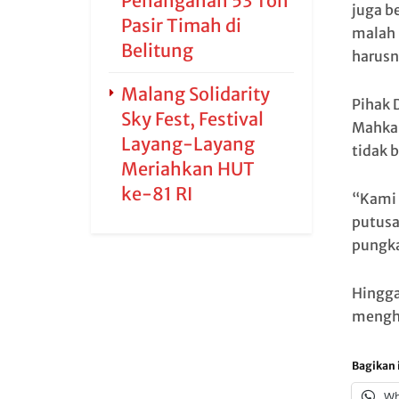
Penanganan 53 Ton
juga b
Pasir Timah di
malah 
Belitung
harus
Malang Solidarity
Pihak 
Sky Fest, Festival
Mahkam
Layang-Layang
tidak b
Meriahkan HUT
ke-81 RI
“Kami
putusa
pungk
Hingga
mengh
Bagikan i
Wh