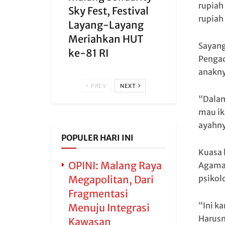
rupiah
Sky Fest, Festival
rupiah 
Layang-Layang
Meriahkan HUT
Sayang
ke-81 RI
Pengad
anakny
PREV
NEXT
“Dalam
mau ik
ayahny
POPULER HARI INI
Kuasa 
OPINI: Malang Raya
Agama 
psikolo
Megapolitan, Dari
Fragmentasi
“Ini k
Menuju Integrasi
Harusn
Kawasan