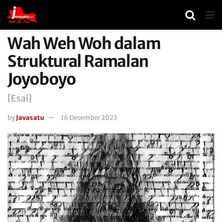
Wah Weh Woh dalam
Struktural Ramalan
Joyoboyo
[Esai]
by
Javasatu
16 Desember 2023