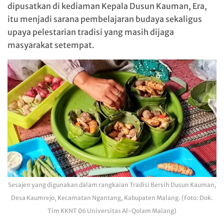
dipusatkan di kediaman Kepala Dusun Kauman, Era,
itu menjadi sarana pembelajaran budaya sekaligus
upaya pelestarian tradisi yang masih dijaga
masyarakat setempat.
Sesajen yang digunakan dalam rangkaian Tradisi Bersih Dusun Kauman,
Desa Kaumrejo, Kecamatan Ngantang, Kabupaten Malang. (Foto: Dok.
Tim KKNT 06 Universitas Al-Qolam Malang)