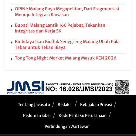
OPINI: Malang Raya Megapolitan, Dari Fragmentasi
Menuju Integrasi Kawasan
Bupati Malang Lantik 166 Pejabat, Tekankan
Integritas dan Kerja 5K
Budidaya Ikan Bioflok Senggreng Malang Ubah Pola
Tebar untuk Tekan Biaya
Tong Tong Night Market Malang Masuk KEN 2026
Tentang Javasatu
Redaksi
Kebijakan Privasi
Pedoman Siber
Kode Perilaku Perusahaan
Perlindungan Wartawan