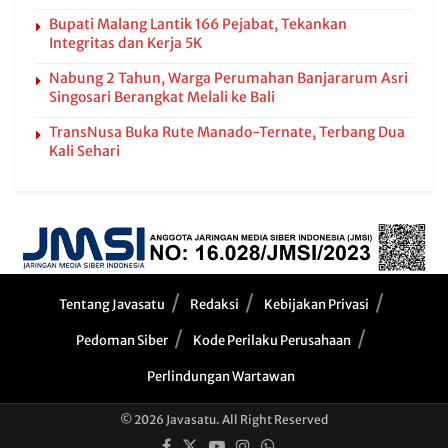
Bupati Malang Lantik 166 Pejabat, Tekankan
Integritas dan Kerja 5K
Nabung 2 Tahun, Warga Perumahan Banjararum Asri
Singosari Berangkat Melali ke Bali
TransNusa Buka Rute Manado-Ternate, Terbang Dua
Kali Sehari
Tentang Javasatu
Redaksi
Kebijakan Privasi
Pedoman Siber
Kode Perilaku Perusahaan
Perlindungan Wartawan
© 2026 Javasatu. All Right Reserved