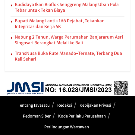
Budidaya Ikan Bioflok Senggreng Malang Ubah Pola
Tebar untuk Tekan Biaya
Bupati Malang Lantik 166 Pejabat, Tekankan
Integritas dan Kerja 5K
Nabung 2 Tahun, Warga Perumahan Banjararum Asri
Singosari Berangkat Melali ke Bali
TransNusa Buka Rute Manado-Ternate, Terbang Dua
Kali Sehari
Tentang Javasatu
Redaksi
Kebijakan Privasi
Pedoman Siber
Kode Perilaku Perusahaan
Perlindungan Wartawan