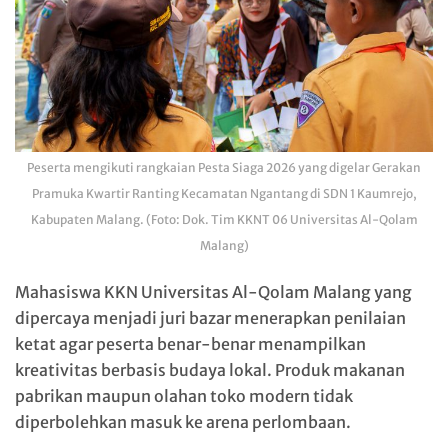
Peserta mengikuti rangkaian Pesta Siaga 2026 yang digelar Gerakan
Pramuka Kwartir Ranting Kecamatan Ngantang di SDN 1 Kaumrejo,
Kabupaten Malang. (Foto: Dok. Tim KKNT 06 Universitas Al-Qolam
Malang)
Mahasiswa KKN Universitas Al-Qolam Malang yang
dipercaya menjadi juri bazar menerapkan penilaian
ketat agar peserta benar-benar menampilkan
kreativitas berbasis budaya lokal. Produk makanan
pabrikan maupun olahan toko modern tidak
diperbolehkan masuk ke arena perlombaan.