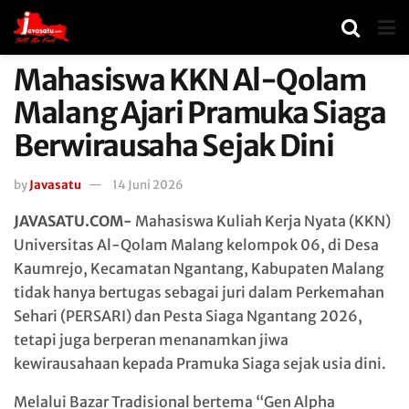
Mahasiswa KKN Al-Qolam
Malang Ajari Pramuka Siaga
Berwirausaha Sejak Dini
by
Javasatu
14 Juni 2026
JAVASATU.COM-
Mahasiswa Kuliah Kerja Nyata (KKN)
Universitas Al-Qolam Malang kelompok 06, di Desa
Kaumrejo, Kecamatan Ngantang, Kabupaten Malang
tidak hanya bertugas sebagai juri dalam Perkemahan
Sehari (PERSARI) dan Pesta Siaga Ngantang 2026,
tetapi juga berperan menanamkan jiwa
kewirausahaan kepada Pramuka Siaga sejak usia dini.
Melalui Bazar Tradisional bertema “Gen Alpha