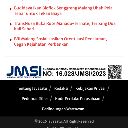
Budidaya Ikan Bioflok Senggreng Malang Ubah Pola
Tebar untuk Tekan Biaya
TransNusa Buka Rute Manado-Ternate, Terbang Dua
Kali Sehari
BRI Malang Sosialisasikan Otentikasi Pensiunan,
Cegah Kejahatan Perbankan
Tentang Javasatu
Redaksi
Kebijakan Privasi
Pedoman Siber
Kode Perilaku Perusahaan
Perlindungan Wartawan
© 2026 Javasatu. All Right Reserved