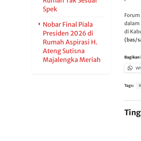
Rumah Tak Sesuai
Spek
Forum 
dalam 
Nobar Final Piala
di Kab
Presiden 2026 di
(bas/s
Rumah Aspirasi H.
Ateng Sutisna
Bagikan i
Majalengka Meriah
Wh
Tags:
K
Ting