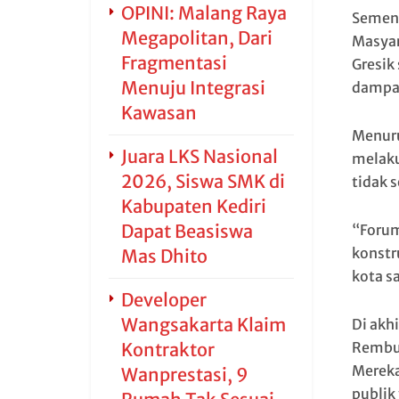
OPINI: Malang Raya
Sement
Megapolitan, Dari
Masyar
Fragmentasi
Gresik
Menuju Integrasi
dampak 
Kawasan
Menuru
Juara LKS Nasional
melakuk
2026, Siswa SMK di
tidak 
Kabupaten Kediri
Dapat Beasiswa
“Forum
konstr
Mas Dhito
kota s
Developer
Wangsakarta Klaim
Di akh
Rembuk
Kontraktor
Mereka
Wanprestasi, 9
publik