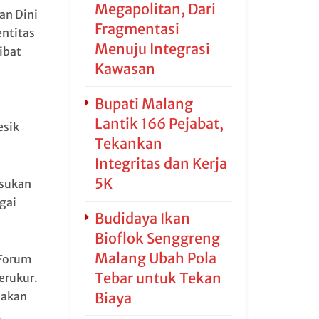
Megapolitan, Dari
an Dini
Fragmentasi
ntitas
Menuju Integrasi
ibat
Kawasan
Bupati Malang
Lantik 166 Pejabat,
esik
Tekankan
Integritas dan Kerja
5K
asukan
gai
Budidaya Ikan
Bioflok Senggreng
Malang Ubah Pola
 Forum
Tebar untuk Tekan
erukur.
jakan
Biaya
.