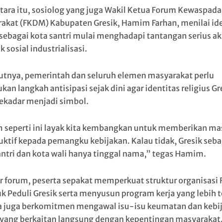
ara itu, sosiolog yang juga Wakil Ketua Forum Kewaspada
akat (FKDM) Kabupaten Gresik, Hamim Farhan, menilai ide
 sebagai kota santri mulai menghadapi tantangan serius ak
sosial industrialisasi.
tnya, pemerintah dan seluruh elemen masyarakat perlu
an langkah antisipasi sejak dini agar identitas religius Gr
sekadar menjadi simbol.
 seperti ini layak kita kembangkan untuk memberikan m
uktif kepada pemangku kebijakan. Kalau tidak, Gresik seba
antri dan kota wali hanya tinggal nama,” tegas Hamim.
ir forum, peserta sepakat memperkuat struktur organisasi
 Peduli Gresik serta menyusun program kerja yang lebih t
 juga berkomitmen mengawal isu-isu keumatan dan kebi
 yang berkaitan langsung dengan kepentingan masyarakat