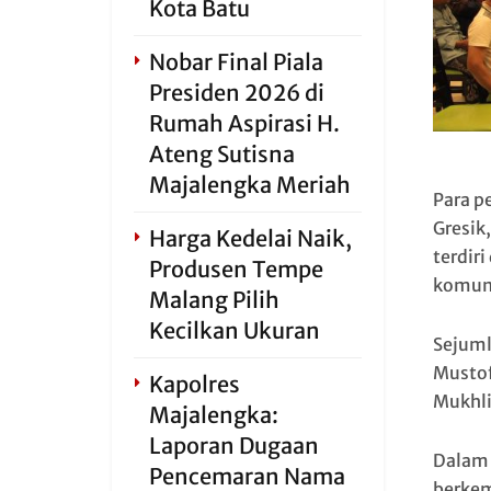
Kota Batu
Nobar Final Piala
Presiden 2026 di
Rumah Aspirasi H.
Ateng Sutisna
Majalengka Meriah
Para p
Gresik
Harga Kedelai Naik,
terdiri
Produsen Tempe
komuni
Malang Pilih
Kecilkan Ukuran
Sejuml
Musto
Kapolres
Mukhli
Majalengka:
Laporan Dugaan
Dalam 
Pencemaran Nama
berkem