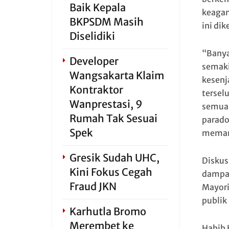
Baik Kepala
keagam
BKPSDM Masih
ini dik
Diselidiki
“Banya
Developer
semaki
Wangsakarta Klaim
kesenj
Kontraktor
tersel
Wanprestasi, 9
semua p
Rumah Tak Sesuai
paradok
Spek
meman
Gresik Sudah UHC,
Diskus
Kini Fokus Cegah
dampak
Fraud JKN
Mayori
publik
Karhutla Bromo
Merembet ke
Habib 