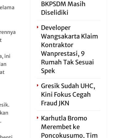
BKPSDM Masih
selama
Diselidiki
Developer
trennya
Wangsakarta Klaim
t
Kontraktor
Wanprestasi, 9
, ini
Rumah Tak Sesuai
dan
Spek
at
Gresik Sudah UHC,
Kini Fokus Cegah
Fraud JKN
sik.
akan
Karhutla Bromo
.
Merembet ke
Poncokusumo, Tim
henti