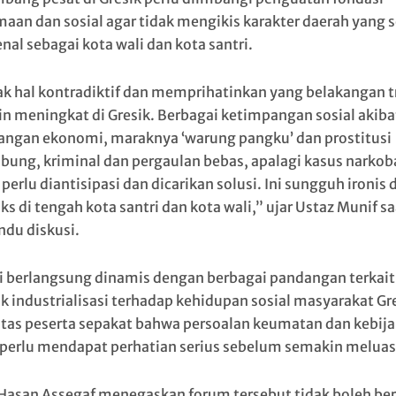
aan dan sosial agar tidak mengikis karakter daerah yang 
enal sebagai kota wali dan kota santri.
k hal kontradiktif dan memprihatinkan yang belakangan 
n meningkat di Gresik. Berbagai ketimpangan sosial akiba
angan ekonomi, maraknya ‘warung pangku’ dan prostitusi
ubung, kriminal dan pergaulan bebas, apalagi kasus narkoba
erlu diantisipasi dan dicarikan solusi. Ini sungguh ironis 
s di tengah kota santri dan kota wali,” ujar Ustaz Munif sa
du diskusi.
i berlangsung dinamis dengan berbagai pandangan terkait
 industrialisasi terhadap kehidupan sosial masyarakat Gre
tas peserta sepakat bahwa persoalan keumatan dan kebij
 perlu mendapat perhatian serius sebelum semakin meluas
Hasan Assegaf menegaskan forum tersebut tidak boleh ber