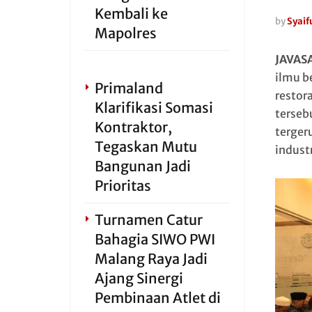
Kembali ke
by
Syaifu
Mapolres
JAVAS
ilmu b
Primaland
restor
Klarifikasi Somasi
terseb
Kontraktor,
terger
Tegaskan Mutu
industr
Bangunan Jadi
Prioritas
Turnamen Catur
Bahagia SIWO PWI
Malang Raya Jadi
Ajang Sinergi
Pembinaan Atlet di