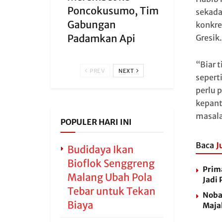
Poncokusumo, Tim
sekada
Gabungan
konkre
Padamkan Api
Gresik.
“Biar 
PREV
NEXT
seperti
perlu 
kepant
masala
POPULER HARI INI
Baca
J
Budidaya Ikan
Bioflok Senggreng
Prim
Malang Ubah Pola
Jadi 
Tebar untuk Tekan
Nobar
Biaya
Maja