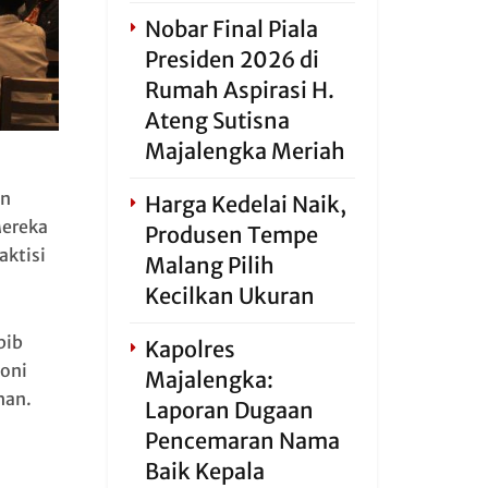
Nobar Final Piala
Presiden 2026 di
Rumah Aspirasi H.
Ateng Sutisna
Majalengka Meriah
en
Harga Kedelai Naik,
Mereka
Produsen Tempe
aktisi
Malang Pilih
Kecilkan Ukuran
bib
Kapolres
oni
Majalengka:
han.
Laporan Dugaan
Pencemaran Nama
Baik Kepala