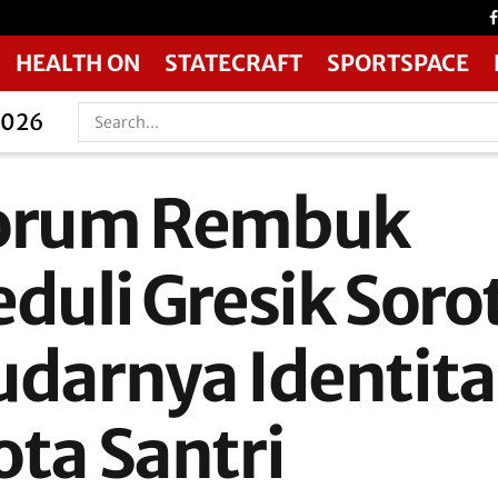
HEALTH ON
STATECRAFT
SPORTSPACE
2026
orum Rembuk
duli Gresik Soro
udarnya Identita
ota Santri