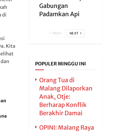
Gabungan
kah
Padamkan Api
 di
PREV
NEXT
si
a. Kita
elihat
 dan
POPULER MINGGU INI
Orang Tua di
Malang Dilaporkan
Anak, Otje:
nan
Berharap Konflik
Berakhir Damai
sna
OPINI: Malang Raya