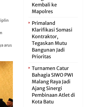
Kembali ke
Mapolres
iplin
Primaland
Klarifikasi Somasi
um
Kontraktor,
Tegaskan Mutu
ya arus
Bangunan Jadi
Prioritas
Turnamen Catur
Bahagia SIWO PWI
Malang Raya Jadi
Ajang Sinergi
Pembinaan Atlet di
Kota Batu