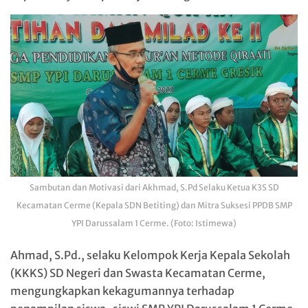
Sambutan dan Motivasi dari Akhmad, S.Pd Selaku Ketua K3S SD
Kecamatan Cerme (Kepala SDN Betiting) dan Mitra Suksesi PPDB SMP
YPI Darussalam 1 Cerme. (Foto: Istimewa)
Ahmad, S.Pd., selaku Kelompok Kerja Kepala Sekolah
(KKKS) SD Negeri dan Swasta Kecamatan Cerme,
mengungkapkan kekagumannya terhadap