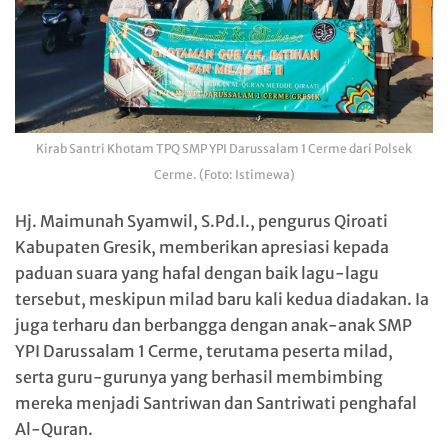
Kirab Santri Khotam TPQ SMP YPI Darussalam 1 Cerme dari Polsek
Cerme. (Foto: Istimewa)
Hj. Maimunah Syamwil, S.Pd.I., pengurus Qiroati
Kabupaten Gresik, memberikan apresiasi kepada
paduan suara yang hafal dengan baik lagu-lagu
tersebut, meskipun milad baru kali kedua diadakan. Ia
juga terharu dan berbangga dengan anak-anak SMP
YPI Darussalam 1 Cerme, terutama peserta milad,
serta guru-gurunya yang berhasil membimbing
mereka menjadi Santriwan dan Santriwati penghafal
Al-Quran.