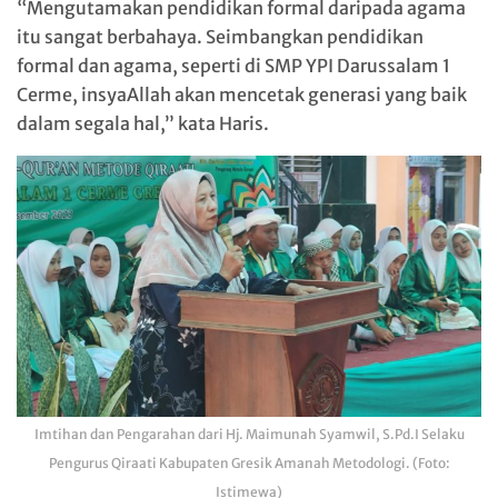
“Mengutamakan pendidikan formal daripada agama
itu sangat berbahaya. Seimbangkan pendidikan
formal dan agama, seperti di SMP YPI Darussalam 1
Cerme, insyaAllah akan mencetak generasi yang baik
dalam segala hal,” kata Haris.
Imtihan dan Pengarahan dari Hj. Maimunah Syamwil, S.Pd.I Selaku
Pengurus Qiraati Kabupaten Gresik Amanah Metodologi. (Foto:
Istimewa)