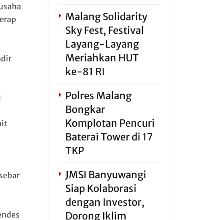
 usaha
Malang Solidarity
yerap
Sky Fest, Festival
Layang-Layang
Meriahkan HUT
dir
ke-81 RI
Polres Malang
i
Bongkar
Komplotan Pencuri
it
Baterai Tower di 17
TKP
JMSI Banyuwangi
sebar
Siap Kolaborasi
dengan Investor,
endes
Dorong Iklim