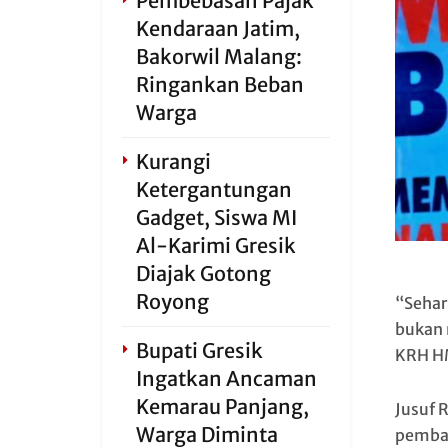
Pembebasan Pajak
Kendaraan Jatim,
Bakorwil Malang:
Ringankan Beban
Warga
Kurangi
Ketergantungan
Gadget, Siswa MI
Al-Karimi Gresik
Diajak Gotong
Royong
“Sehar
bukan 
Bupati Gresik
KRH HM
Ingatkan Ancaman
Kemarau Panjang,
Jusuf 
Warga Diminta
pembat