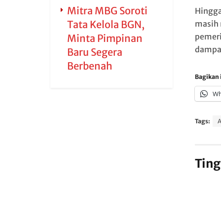
Mitra MBG Soroti
Hingga
Tata Kelola BGN,
masih 
pemeri
Minta Pimpinan
dampak
Baru Segera
Berbenah
Bagikan i
Wh
Tags:
Ting