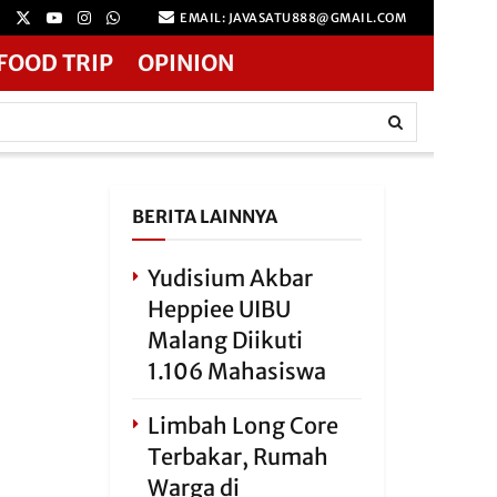
EMAIL: JAVASATU888@GMAIL.COM
FOOD TRIP
OPINION
BERITA LAINNYA
Yudisium Akbar
Heppiee UIBU
Malang Diikuti
1.106 Mahasiswa
Limbah Long Core
Terbakar, Rumah
Warga di