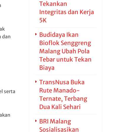
Tekankan
n
Integritas dan Kerja
5K
dak
Budidaya Ikan
m dan
Bioflok Senggreng
Malang Ubah Pola
Tebar untuk Tekan
Biaya
TransNusa Buka
Rute Manado-
l serta
Ternate, Terbang
Dua Kali Sehari
jakan
BRI Malang
Sosialisasikan