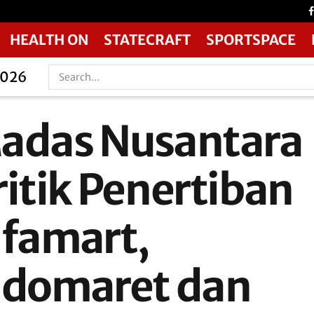
HEALTH ON
STATECRAFT
SPORTSPACE
2026
adas Nusantara
ritik Penertiban
lfamart,
ndomaret dan