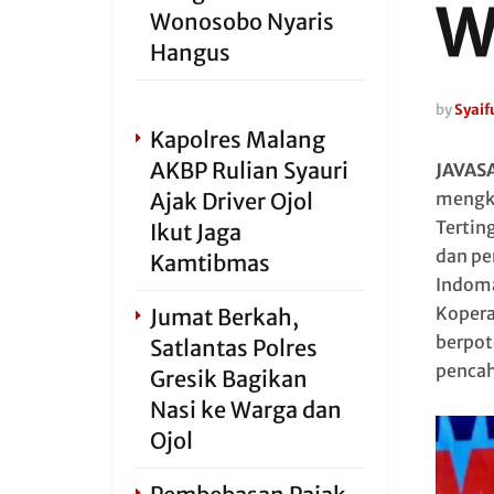
W
Wonosobo Nyaris
Hangus
by
Syaifu
Kapolres Malang
AKBP Rulian Syauri
JAVAS
Ajak Driver Ojol
mengkr
Tertin
Ikut Jaga
dan pe
Kamtibmas
Indoma
Kopera
Jumat Berkah,
berpot
Satlantas Polres
pencah
Gresik Bagikan
Nasi ke Warga dan
Ojol