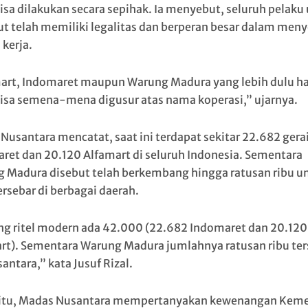
bisa dilakukan secara sepihak. Ia menyebut, seluruh pelaku
ut telah memiliki legalitas dan berperan besar dalam men
 kerja.
art, Indomaret maupun Warung Madura yang lebih dulu ha
bisa semena-mena digusur atas nama koperasi,” ujarnya.
Nusantara mencatat, saat ini terdapat sekitar 22.682 gera
ret dan 20.120 Alfamart di seluruh Indonesia. Sementara
 Madura disebut telah berkembang hingga ratusan ribu un
ersebar di berbagai daerah.
g ritel modern ada 42.000 (22.682 Indomaret dan 20.120
rt). Sementara Warung Madura jumlahnya ratusan ribu ter
antara,” kata Jusuf Rizal.
 itu, Madas Nusantara mempertanyakan kewenangan Kem