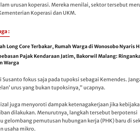
lam urusan koperasi. Mereka menilai, sektor tersebut me
Kementerian Koperasi dan UKM.
uga :
ah Long Core Terbakar, Rumah Warga di Wonosobo Nyaris 
ebasan Pajak Kendaraan Jatim, Bakorwil Malang: Ringank
n Warga
i Susanto fokus saja pada tupoksi sebagai Kemendes. Jang
elan’ urus yang bukan tupoksinya,” ucapnya.
Rizal juga menyoroti dampak ketenagakerjaan jika kebijak
iban dilakukan. Menurutnya, langkah tersebut berpotensi
 gelombang pemutusan hubungan kerja (PHK) baru di sek
an usaha mikro.