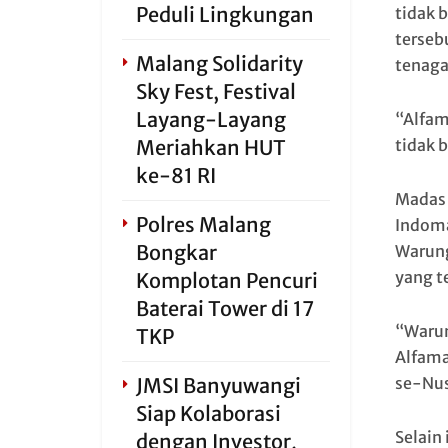
Peduli Lingkungan
tidak 
terseb
Malang Solidarity
tenaga
Sky Fest, Festival
Layang-Layang
“Alfam
tidak 
Meriahkan HUT
ke-81 RI
Madas 
Polres Malang
Indoma
Bongkar
Warung
yang t
Komplotan Pencuri
Baterai Tower di 17
“Warun
TKP
Alfama
se-Nus
JMSI Banyuwangi
Siap Kolaborasi
Selain
dengan Investor,