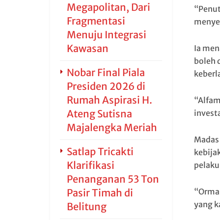
Megapolitan, Dari
“Penut
Fragmentasi
menyeb
Menuju Integrasi
Kawasan
Ia men
boleh 
Nobar Final Piala
keberl
Presiden 2026 di
Rumah Aspirasi H.
“Alfam
Ateng Sutisna
invest
Majalengka Meriah
Madas 
Satlap Tricakti
kebija
Klarifikasi
pelaku
Penanganan 53 Ton
“Ormas
Pasir Timah di
yang ka
Belitung