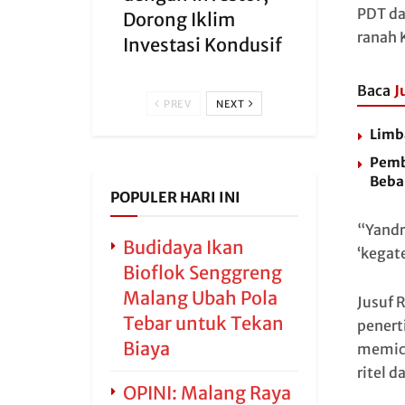
PDT da
Dorong Iklim
ranah 
Investasi Kondusif
Baca
J
PREV
NEXT
Limb
Pemb
Beba
POPULER HARI INI
“Yandr
Budidaya Ikan
‘kegat
Bioflok Senggreng
Malang Ubah Pola
Jusuf 
Tebar untuk Tekan
penert
Biaya
memicu
ritel d
OPINI: Malang Raya