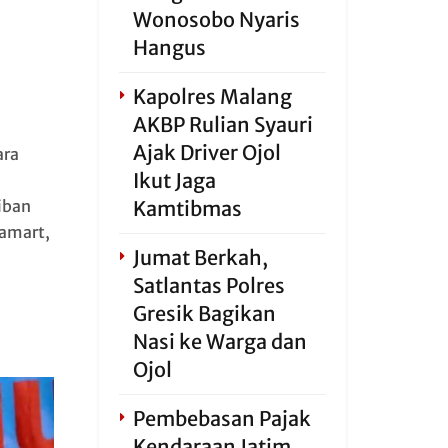
Wonosobo Nyaris
Hangus
Kapolres Malang
AKBP Rulian Syauri
Ajak Driver Ojol
ara
Ikut Jaga
iban
Kamtibmas
famart,
Jumat Berkah,
Satlantas Polres
Gresik Bagikan
Nasi ke Warga dan
Ojol
Pembebasan Pajak
Kendaraan Jatim,