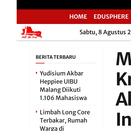
HOME
EDUSPHERE
Sabtu, 8 Agustus 
M
BERITA TERBARU
K
Yudisium Akbar
Heppiee UIBU
Malang Diikuti
A
1.106 Mahasiswa
Limbah Long Core
I
Terbakar, Rumah
Warga di