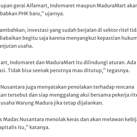
upan gerai Alfamart, Indomaret maupun MaduraMart aka
abkan PHK baru,” ujarnya.
ambahkan, investasi yang sudah berjalan di sektor ritel ti
diabaikan begitu saja karena menyangkut kepastian huku
anjutan usaha.
art, Indomaret dan MaduraMart itu dilindungi aturan. Ada
asi. Tidak bisa seenak perutnya mau ditutup,” tegasnya.
Nusantara juga menyatakan penolakan terhadap rencana
kan tersebut dan siap menggalang aksi bersama pekerja rite
 usaha Warung Madura jika tetap dijalankan.
 Madas Nusantara menolak keras dan akan melawan kebi
pitalis itu,” katanya.