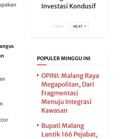
rupakan
Investasi Kondusif
PREV
NEXT
Hangus
an
POPULER MINGGU INI
OPINI: Malang Raya
an
Megapolitan, Dari
Fragmentasi
Menuju Integrasi
an
Kawasan
tor
Bupati Malang
Lantik 166 Pejabat,