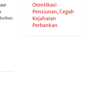
Otentikasi
KDMP
Pensiunan, Cegah
a
Kejahatan
mbulkan
Perbankan