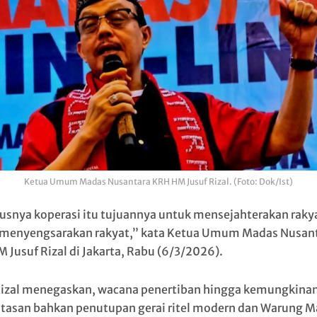
Ketua Umum Madas Nusantara KRH HM Jusuf Rizal. (Foto: Dok/Ist)
usnya koperasi itu tujuannya untuk mensejahterakan raky
menyengsarakan rakyat,” kata Ketua Umum Madas Nusan
 Jusuf Rizal di Jakarta, Rabu (6/3/2026).
Rizal menegaskan, wacana penertiban hingga kemungkina
asan bahkan penutupan gerai ritel modern dan Warung M