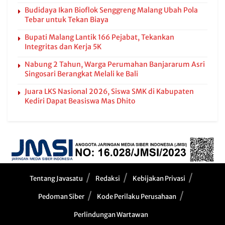
Budidaya Ikan Bioflok Senggreng Malang Ubah Pola
Tebar untuk Tekan Biaya
Bupati Malang Lantik 166 Pejabat, Tekankan
Integritas dan Kerja 5K
Nabung 2 Tahun, Warga Perumahan Banjararum Asri
Singosari Berangkat Melali ke Bali
Juara LKS Nasional 2026, Siswa SMK di Kabupaten
Kediri Dapat Beasiswa Mas Dhito
Tentang Javasatu
Redaksi
Kebijakan Privasi
Pedoman Siber
Kode Perilaku Perusahaan
Perlindungan Wartawan