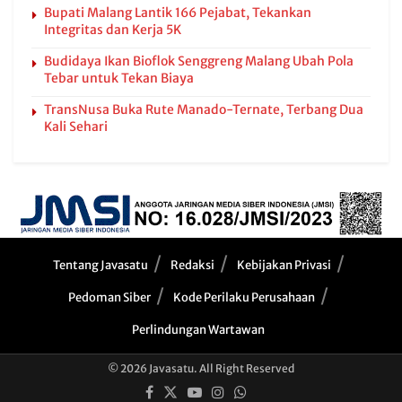
Bupati Malang Lantik 166 Pejabat, Tekankan
Integritas dan Kerja 5K
Budidaya Ikan Bioflok Senggreng Malang Ubah Pola
Tebar untuk Tekan Biaya
TransNusa Buka Rute Manado-Ternate, Terbang Dua
Kali Sehari
Tentang Javasatu
Redaksi
Kebijakan Privasi
Pedoman Siber
Kode Perilaku Perusahaan
Perlindungan Wartawan
© 2026 Javasatu. All Right Reserved